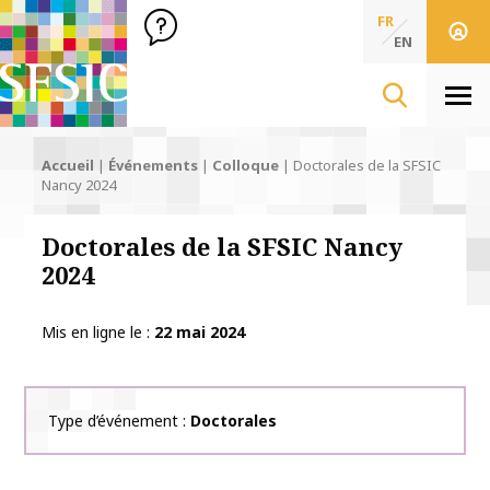
SFSIC Société Française des Sciences de l'Information & de 
Société Française des Sciences
FR
de l'Information
EN
& de la Communication
Men
Accueil
|
Événements
|
Colloque
|
Doctorales de la SFSIC
Nancy 2024
Doctorales de la SFSIC Nancy
2024
Mis en ligne le
22 mai 2024
Type d’événement
Doctorales