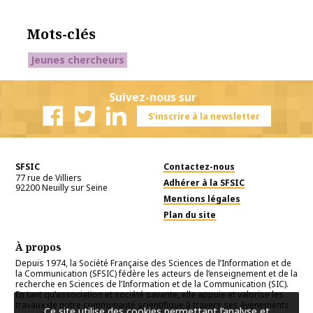
Mots-clés
Jeunes chercheurs
Suivez-nous sur
S'inscrire à la newsletter
Facebook
Twitter
Linkedin
SFSIC
Contactez-nous
77 rue de Villiers
Adhérer à la SFSIC
92200
Neuilly sur Seine
Mentions légales
Plan du site
À propos
Depuis 1974, la Société Française des Sciences de l’Information et de
la Communication (SFSIC) fédère les acteurs de l’enseignement et de la
recherche en Sciences de l’Information et de la Communication (SIC).
En tant qu’association et société savante, elle appuie et valorise les
travaux de notre communauté scientifique à travers ses événements
Ce site utilise des cookies permettant l’analyse et