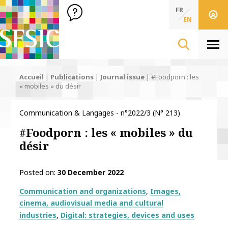
SFSIC Société Française des Sciences de l'Information & de 
Société Française des Sciences de l'In
FR
EN
Men
Accueil
|
Publications
|
Journal issue
|
#Foodporn : les
« mobiles » du désir
Communication & Langages - n°2022/3 (N° 213)
#Foodporn : les « mobiles » du
désir
Posted on
30 December 2022
Thématiques
Communication and organizations
Images,
cinema, audiovisual media and cultural
industries
Digital: strategies, devices and uses