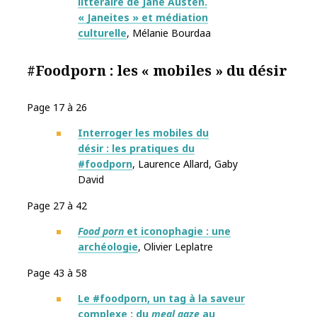
littéraire de Jane Austen.
« Janeites » et médiation
culturelle
, Mélanie Bourdaa
#Foodporn : les « mobiles » du désir
Page 17 à 26
Interroger les mobiles du
désir : les pratiques du
#foodporn
, Laurence Allard
,
Gaby
David
Page 27 à 42
Food porn
et iconophagie : une
archéologie
, Olivier Leplatre
Page 43 à 58
Le #foodporn, un tag à la saveur
complexe : du
meal gaze
au