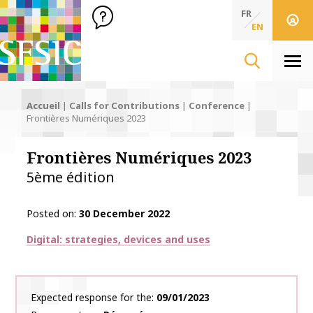
SFSIC Société Française des Sciences de l'Information & de 
Société Française des Sciences de l'In
FR
EN
Men
Accueil
|
Calls for Contributions
|
Conference
|
Frontières Numériques 2023
Frontières Numériques 2023
5ème édition
Posted on
30 December 2022
Thématiques
Digital: strategies, devices and uses
Expected response for the
09/01/2023