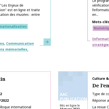
Le program
"Les Enjeux de
vérificatio
on" est en ligne et traite
l’informat
isation des musées : entre
en...
Mots-clé
nationalisation
Numériq
Thématiq
Informat
En savoir plus
ons
Communication
stratégie
ns mémorielles,
in
Nom de la 
Culture 
De l’e
22
Type de co
AAC
PUBLICATIONS
/2022
Réponse a
Mis en ligne le
lloque international
La revue C
10 mars 2022