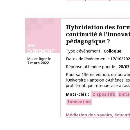
Hybridation des forma
continuité à l’innova
pédagogique ?
AAC
ÉVÉNEMENT
Type d’événement
Colloque
Dates de l’événement
17/10/20
Mis en ligne le
7 mars 2022
Réponse attendue pour le
28/03
Pour sa 13ème édition, qui aura l
l’Université Panteion d’Athènes le
problématique retenue vise à rass
Mots-clés
Dispositifs
Dist
Innovation
Thématiques
Médiation des savoirs, éducat