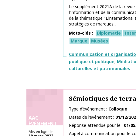
Le supplément 2021A de la revue 
l'information et de la communicati
de la thématique "L’international
stratégies de marques...
Mots-clés
Diplomatie
Inter
Marque
Musées
Thématiques
Communication et organisati
publique et politique
Médiatio
culturelles et patrimoniales
Sémiotiques de terra
Type d’événement
Colloque
Dates de l’événement
01/12/20
AAC
ÉVÉNEMENT
Réponse attendue pour le
01/05
Mis en ligne le
Appel à communication pour le co
10 mars 2022