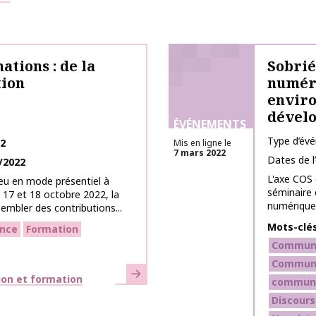
tions : de la
Sobrié
tion
numéri
enviro
dével
ÉVÉNEMENTS
Type d’év
22
Mis en ligne le
7 mars 2022
Dates de 
/2022
L'axe COS 
ieu en mode présentiel à
séminaire e
s 17 et 18 octobre 2022, la
numérique..
embler des contributions...
Mots-clé
ance
Formation
Communic
Communi
En savoir plus
ion et formation
communi
Discours