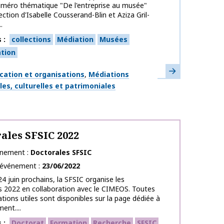
uméro thématique "De l'entreprise au musée"
ection d'Isabelle Cousserand-Blin et Aziza Gril-
.
s
collections
Médiation
Musées
tion
En savoir plus
ues
ation et organisations
Médiations
es, culturelles et patrimoniales
ales SFSIC 2022
énement
Doctorales SFSIC
l’événement
23/06/2022
24 juin prochains, la SFSIC organise les
 2022 en collaboration avec le CIMEOS. Toutes
ations utiles sont disponibles sur la page dédiée à
ent....
s
Doctorat
Formation
Recherche
SFSIC