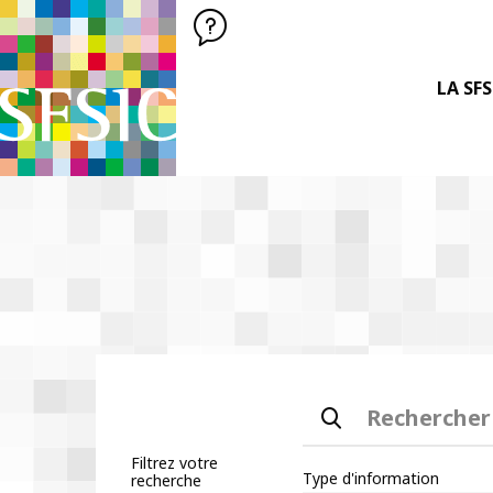
SFSIC SOCIÉTÉ FRANÇAISE DES SCIENCES DE L'INFORMATION &
Société Française des Sciences
de l'Information
& de la Communication
LA SFS
Rechercher
Filtrez votre
Type d'information
recherche