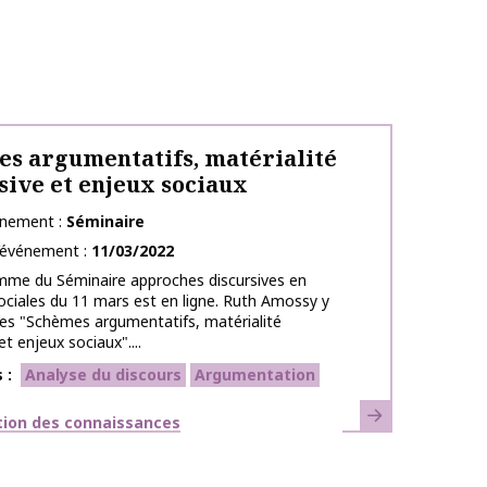
s argumentatifs, matérialité
sive et enjeux sociaux
énement
Séminaire
l’événement
11/03/2022
mme du Séminaire approches discursives en
ociales du 11 mars est en ligne. Ruth Amossy y
es "Schèmes argumentatifs, matérialité
et enjeux sociaux"....
s
Analyse du discours
Argumentation
En savoir plus
ues
tion des connaissances