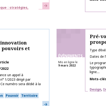
En savoir plus
que : stratégies,
Pré-vo
prospe
’innovation
e pouvoirs et
Type d’év
ÉVÉNEMENTS
Dates de 
rticle
Mis en ligne le
Le program
9 mars 2022
typographi
/2022
ligne....
ance un appel à
Mots-clé
n° 1/2023 dirigé par
. Ce numéro sera dédié à la
Thématiq
Design
I
on
Pouvoir
Territoire
En savoir plus