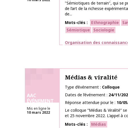
"Sémiotiques de terrain", qui se 
de l’art de la richesse expériment
de...
Mots-clés
Ethnographie
Sa
Sémiotique
Sociologie
Thématiques
Organisation des connaissanc
Médias & viralité
Type d’événement
Colloque
Dates de l’événement
24/11/20
AAC
ÉVÉNEMENT
Réponse attendue pour le
10/05
Mis en ligne le
Le colloque “Médias & Viralité” s
10 mars 2022
et 25 novembre 2022. L'appel à cont
Mots-clés
Médias