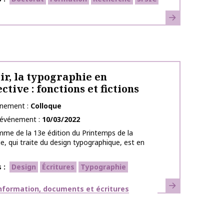
En savoir plus
ir, la typographie en
ctive : fonctions et fictions
énement
Colloque
l’événement
10/03/2022
me de la 13e édition du Printemps de la
e, qui traite du design typographique, est en
s
Design
Écritures
Typographie
En savoir plus
ues
nformation, documents et écritures