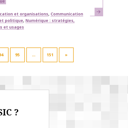
ue
En savoir plus
ues
ation et organisations
Communication
et politique
Numérique : stratégies,
fs et usages
94
95
…
151
»
SIC ?