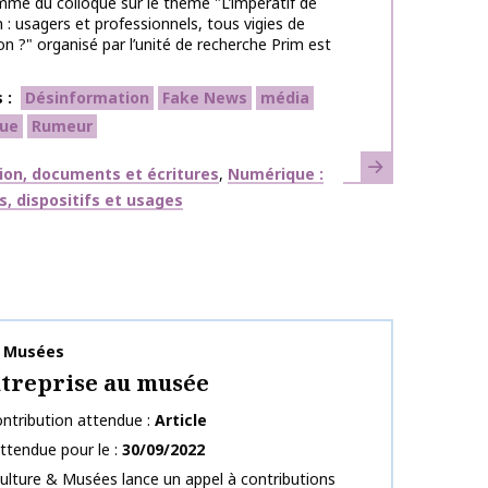
me du colloque sur le thème "L’impératif de
n : usagers et professionnels, tous vigies de
ion ?" organisé par l’unité de recherche Prim est
s
Désinformation
Fake News
média
ue
Rumeur
En savoir plus
ues
ion, documents et écritures
Numérique :
s, dispositifs et usages
publication
& Musées
ntreprise au musée
ntribution attendue
Article
ttendue pour le
30/09/2022
ulture & Musées lance un appel à contributions