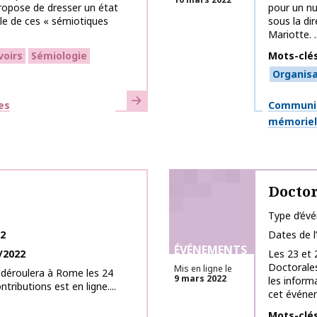
propose de dresser un état
pour un n
ale de ces « sémiotiques
sous la dir
Mariotte. ..
voirs
Sémiologie
Mots-clé
Organisa
En savoir plus
Thématiq
es
Communic
mémoriell
Doctor
Type d’év
22
Dates de 
ÉVÉNEMENTS
/2022
Les 23 et 
Doctorales
Mis en ligne le
e déroulera à Rome les 24
9 mars 2022
les inform
ributions est en ligne....
cet événem
Mots-clé