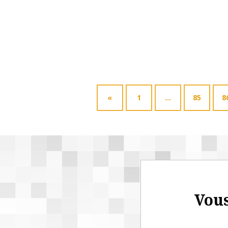
«
1
…
85
8
Vous