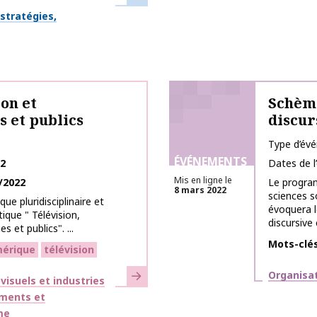
stratégies,
on et
Schème
 et publics
discur
Type d’év
ÉVÉNEMENTS
22
Dates de 
Mis en ligne le
/2022
Le progra
8 mars 2022
sciences s
ue pluridisciplinaire et
évoquera l
ique " Télévision,
discursive 
 et publics". ...
Mots-clé
érique
télévision
En savoir plus
Thématiq
Organisa
isuels et industries
ments et
me