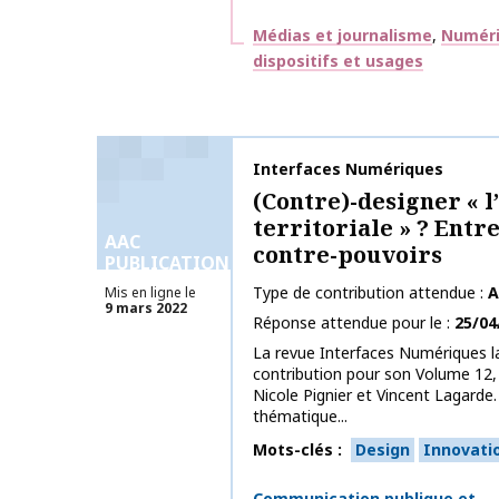
Thématiques
Médias et journalisme
Numéri
dispositifs et usages
Nom de la publication
Interfaces Numériques
(Contre)-designer « l
territoriale » ? Entr
AAC
contre-pouvoirs
PUBLICATIONS
Type de contribution attendue
A
Mis en ligne le
9 mars 2022
Réponse attendue pour le
25/04
La revue Interfaces Numériques l
contribution pour son Volume 12, 
Nicole Pignier et Vincent Lagarde
thématique...
Mots-clés
Design
Innovati
Thématiques
Communication publique et