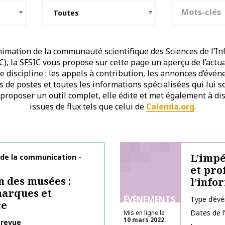
Mots-clés
imation de la communauté scientifique des Sciences de l’In
, la SFSIC vous propose sur cette page un aperçu de l’actu
discipline : les appels à contribution, les annonces d’évén
es de postes et toutes les informations spécialisées qui lui 
 proposer un outil complet, elle édite et met également à dis
issues de flux tels que celui de
Calenda.org
.
L’impé
 de la communication -
et pro
n des musées :
l’info
marques et
ÉVÉNEMENTS
Type d’év
ce
Dates de 
Mis en ligne le
10 mars 2022
 revue