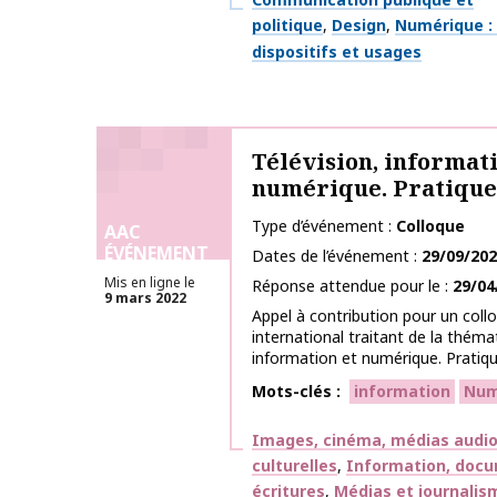
politique
Design
Numérique : 
dispositifs et usages
Télévision, informati
numérique. Pratiques
Type d’événement
Colloque
AAC
ÉVÉNEMENT
Dates de l’événement
29/09/20
Mis en ligne le
Réponse attendue pour le
29/04
9 mars 2022
Appel à contribution pour un colloq
international traitant de la thémat
information et numérique. Pratiques
Mots-clés
information
Num
Thématiques
Images, cinéma, médias audiov
culturelles
Information, docu
écritures
Médias et journalis