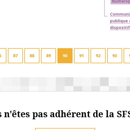
Numériq
Thématiq
Communic
publique 
dispositi
6
87
88
89
90
91
92
93
 n'êtes pas adhérent de la SF