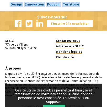
Design
Innovation
Pouvoir
Territoire
Suivez-nous sur
S'inscrire à la newsletter
Facebook
Twitter
Linkedin
SFSIC
Contactez-nous
77 rue de Villiers
Adhérer à la SFSIC
92200
Neuilly sur Seine
Mentions légales
Plan du site
À propos
Depuis 1974, la Société Française des Sciences de l’Information et de
la Communication (SFSIC) fédère les acteurs de l’enseignement et de la
recherche en Sciences de l’Information et de la Communication (SIC).
En tant qu’association et société savante, elle appuie et valorise les
travaux de notre communauté scientifique à travers ses événements
Ce site utilise des cookies permettant l’analyse et
scientifiques, ses publications et le soutien apporté aux initiatives
l’amélioration de votre navigation. Aucune donnée
développées au sein de notre discipline.
personnelle n’est conservée.
En savoir plus ou
s’opposer
.
Copyright © 2026
SFSIC
. Tous droits réservés.