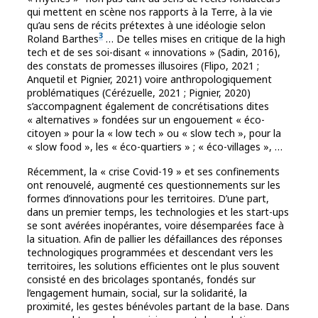
qui mettent en scène nos rapports à la Terre, à la vie
qu’au sens de récits prétextes à une idéologie selon
3
Roland Barthes
… De telles mises en critique de la high
tech et de ses soi-disant « innovations » (Sadin, 2016),
des constats de promesses illusoires (Flipo, 2021 ;
Anquetil et Pignier, 2021) voire anthropologiquement
problématiques (Cérézuelle, 2021 ; Pignier, 2020)
s’accompagnent également de concrétisations dites
« alternatives » fondées sur un engouement « éco-
citoyen » pour la « low tech » ou « slow tech », pour la
« slow food », les « éco-quartiers » ; « éco-villages », …
Récemment, la « crise Covid-19 » et ses confinements
ont renouvelé, augmenté ces questionnements sur les
formes d’innovations pour les territoires. D’une part,
dans un premier temps, les technologies et les start-ups
se sont avérées inopérantes, voire désemparées face à
la situation. Afin de pallier les défaillances des réponses
technologiques programmées et descendant vers les
territoires, les solutions efficientes ont le plus souvent
consisté en des bricolages spontanés, fondés sur
l’engagement humain, social, sur la solidarité, la
proximité, les gestes bénévoles partant de la base. Dans