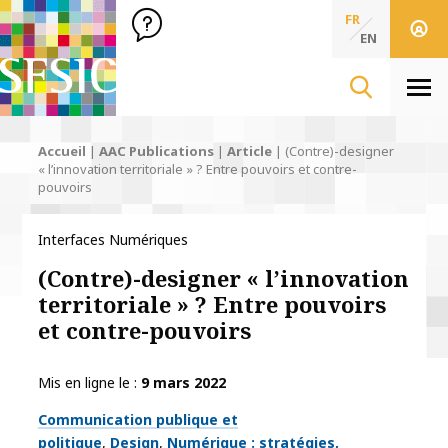
SFSIC Société Française des Sciences de l'Information & de 
Société Française des Sciences
FR
de l'Information
EN
& de la Communication
Men
Accueil
|
AAC Publications
|
Article
|
(Contre)-designer
« l’innovation territoriale » ? Entre pouvoirs et contre-
pouvoirs
Interfaces Numériques
(Contre)-designer « l’innovation
territoriale » ? Entre pouvoirs
et contre-pouvoirs
Mis en ligne le
9 mars 2022
Thématiques
Communication publique et
politique
Design
Numérique : stratégies,