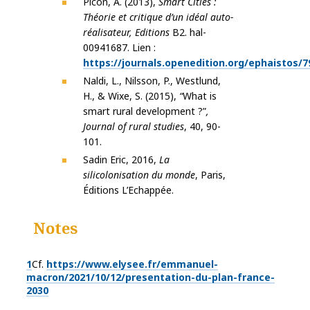
Picon, A. (2013),
Smart Cities :
Théorie et critique d’un idéal auto-
réalisateur, Editions
B2. hal-
00941687.
Lien :
https://
journals.openedition.org/ephaistos/7
Naldi, L., Nilsson, P., Westlund,
H., & Wixe, S. (2015),
“
What is
smart rural development ?”
,
Journal of rural studies
, 40, 90-
101.
Sadin Eric, 2016,
La
silicolonisation du monde
, Paris,
Éditions L’Echappée.
Notes
1
Cf.
https://www.elysee.fr/emmanuel-
macron/2021/10/12/presentation-du-plan-france-
2030