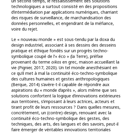
un second temps, le ressaisissement des solutions
technologiques a surtout consisté en des propositions
d’intermédiation par applications numériques, charriant
des risques de surveillance, de marchandisation des
données personnelles, et engendrant de la méfiance,
voire du rejet.
Le « nouveau monde » est sous-tendu par la doxa du
design industriel, associant à ses dessins des desseins
pratique et éthique fondés sur un progrès techno-
symbolique coupé de l’« éco » (la Terre), préfixe
provenant du terme
oikos
en grec, maison accueillant la
vie (Pignier, 2017, 2020). Un tel monde anesthésiant en
ce qu’il met à mal la continuité éco-techno-symbolique
des cultures humaines et gestes anthropologiques
(Berque, 2014) s’avère-t-il capable de répondre aux
aspirations du « monde d’après », alors même que ses
solutions confortent la logique d’innovations extérieures
aux territoires, s’imposant à leurs actrices, acteurs et
tirant profit de leurs ressources ? Dans quelles mesures,
concrètement, un (contre)-design, renouant avec la
continuité éco-techno-symbolique des gestes, des
techniques, des arts, des langues et des savoirs, peut-il
faire émerger de véritables innovations territoriales