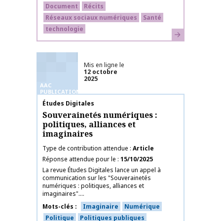
Document
Récits
Réseaux sociaux numériques
Santé
technologie
En savoir plus
Mis en ligne le
12 octobre
2025
AAC
PUBLICATIONS
Nom de la publication
Études Digitales
Souverainetés numériques :
politiques, alliances et
imaginaires
Type de contribution attendue
Article
Réponse attendue pour le
15/10/2025
La revue Études Digitales lance un appel à
communication sur les "Souverainetés
numériques : politiques, alliances et
imaginaires"....
Mots-clés
Imaginaire
Numérique
Politique
Politiques publiques