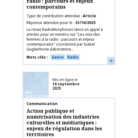
radio : parcours et enjeux
contemporains
Type de contribution attendue
Article
Réponse attendue pour le
31/10/2025
La revue RadioMorphoses lance un appel à
articles pour un numéro sur "Les voix des
femmes à la radio : parcours et enjeux
contemporains" coordonné par Isabel
Guglielmone (laboratoire...
Mots-clés
Genre
Radio
En savoir plus
Mis en ligne le
18 septembre
2025
AAC
PUBLICATIONS
Nom de la publication
Communication
Action publique et
numérisation des industries
culturelles et médiatiques :
enjeux de régulation dans les
territoires