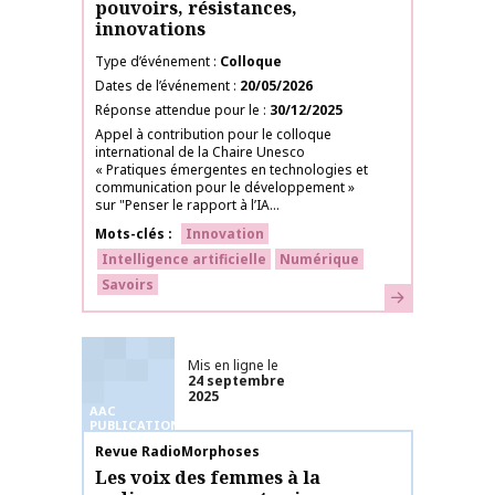
pouvoirs, résistances,
innovations
Type d’événement
Colloque
Dates de l’événement
20/05/2026
Réponse attendue pour le
30/12/2025
Appel à contribution pour le colloque
international de la Chaire Unesco
« Pratiques émergentes en technologies et
communication pour le développement »
sur "Penser le rapport à l’IA...
Mots-clés
Innovation
Intelligence artificielle
Numérique
Savoirs
En savoir plus
Mis en ligne le
24 septembre
2025
AAC
PUBLICATIONS
Nom de la publication
Revue RadioMorphoses
Les voix des femmes à la