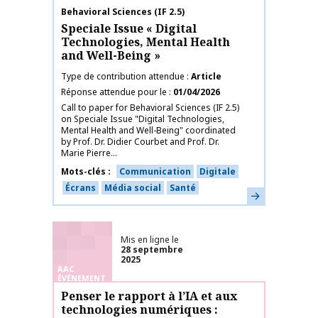
Nom de la publication
Behavioral Sciences (IF 2.5)
Speciale Issue « Digital
Technologies, Mental Health
and Well-Being »
Type de contribution attendue
Article
Réponse attendue pour le
01/04/2026
Call to paper for Behavioral Sciences (IF 2.5)
on Speciale Issue "Digital Technologies,
Mental Health and Well-Being" coordinated
by Prof. Dr. Didier Courbet and Prof. Dr.
Marie Pierre...
Mots-clés
Communication
Digitale
Écrans
Média social
Santé
En savoir plus
Mis en ligne le
28 septembre
2025
AAC
ÉVÉNEMENT
Penser le rapport à l’IA et aux
technologies numériques :