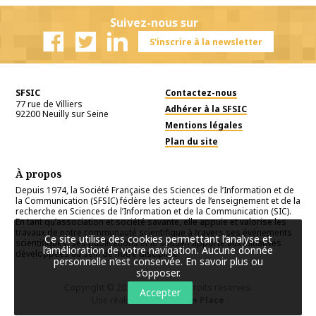
Suivez-nous sur
S'inscrire à la newsletter
Facebook
Twitter
Linkedin
SFSIC
Contactez-nous
77 rue de Villiers
Adhérer à la SFSIC
92200
Neuilly sur Seine
Mentions légales
Plan du site
À propos
Depuis 1974, la Société Française des Sciences de l’Information et de
la Communication (SFSIC) fédère les acteurs de l’enseignement et de la
recherche en Sciences de l’Information et de la Communication (SIC).
En tant qu’association et société savante, elle appuie et valorise les
travaux de notre communauté scientifique à travers ses événements
Ce site utilise des cookies permettant l’analyse et
scientifiques, ses publications et le soutien apporté aux initiatives
l’amélioration de votre navigation. Aucune donnée
développées au sein de notre discipline.
personnelle n’est conservée.
En savoir plus ou
s’opposer
.
Copyright © 2026
SFSIC
. Tous droits réservés.
Accepter
Une réalisation
Première Place