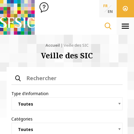
SFSIC Société Française des Sciences de l'Information & de 
Société Française des Sciences
FR
de l'Information
EN
& de la Communication
Men
Accueil
|
Veille des SIC
Veille des SIC
Rechercher
Type d'information
Catégories