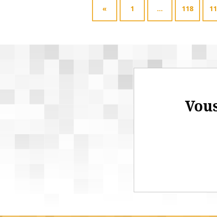
«
1
…
118
11
Vous