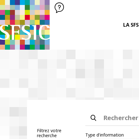
SFSIC SOCIÉTÉ FRANÇAISE DES SCIENCES DE L'INFORMATION &
Société Française des Sciences
de l'Information
& de la Communication
LA SFS
Rechercher
Filtrez votre
Type d'information
recherche