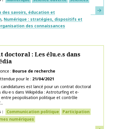
En savoir plus
ues
 des savoirs, éducation et
n
Numérique : stratégies, dispositifs et
rganisation des connaissances
t doctoral : Les élu.e.s dans
édia
nonce
Bourse de recherche
ttendue pour le
21/04/2021
 candidatures est lancé pour un contrat doctoral
s élu⸱e⸱s dans Wikipédia : Astroturfing et e-
 entre peopolisation politique et contrôle
..
s
Communication politique
Participation
rmes numériques