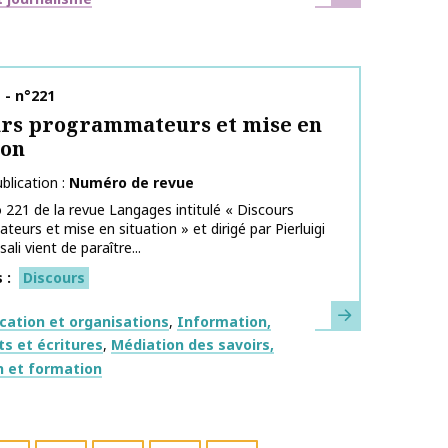
publication
 - n°221
rs programmateurs et mise en
ion
blication
Numéro de revue
221 de la revue Langages intitulé « Discours
eurs et mise en situation » et dirigé par Pierluigi
li vient de paraître...
s
Discours
En savoir plus
ues
ation et organisations
Information,
s et écritures
Médiation des savoirs,
n et formation