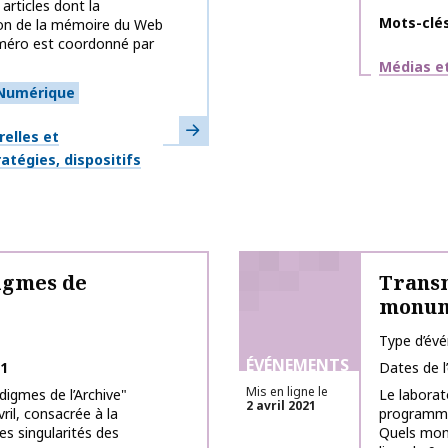
articles dont la
Mots-clé
ion de la mémoire du Web
méro est coordonné par
Thématiq
Médias et
Numérique
En savoir plus
relles et
atégies, dispositifs
igmes de
Transm
monum
Type d’év
ÉVÉNEMENTS
21
Dates de 
Mis en ligne le
igmes de l’Archive"
Le laborat
2 avril 2021
ril, consacrée à la
programme 
es singularités des
Quels mon