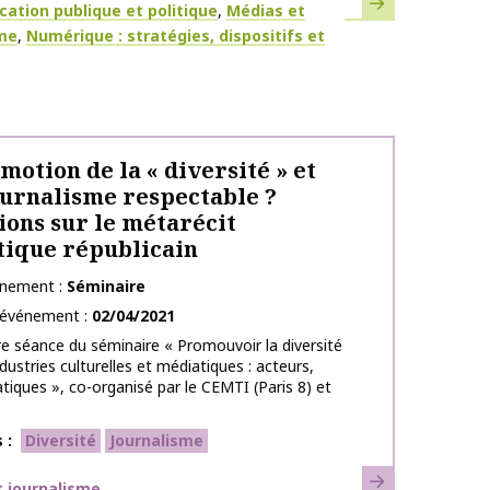
En savoir plus
ues
tion publique et politique
Médias et
sme
Numérique : stratégies, dispositifs et
motion de la « diversité » et
ournalisme respectable ?
ions sur le métarécit
ique républicain
énement
Séminaire
l’événement
02/04/2021
e séance du séminaire « Promouvoir la diversité
dustries culturelles et médiatiques : acteurs,
atiques », co-organisé par le CEMTI (Paris 8) et
s
Diversité
Journalisme
En savoir plus
ues
 journalisme