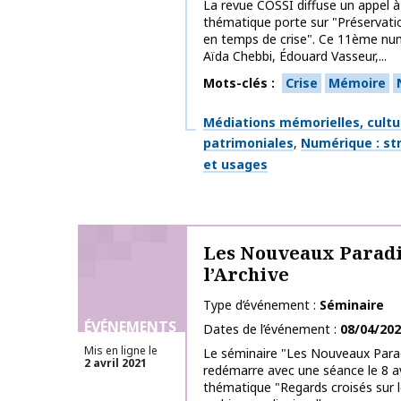
La revue COSSI diffuse un appel à 
thématique porte sur "Préservat
en temps de crise". Ce 11ème nu
Aïda Chebbi, Édouard Vasseur,...
Mots-clés
Crise
Mémoire
Thématiques
Médiations mémorielles, cultu
patrimoniales
Numérique : str
et usages
Les Nouveaux Parad
l’Archive
Type d’événement
Séminaire
ÉVÉNEMENTS
Dates de l’événement
08/04/20
Mis en ligne le
Le séminaire "Les Nouveaux Parad
2 avril 2021
redémarre avec une séance le 8 av
thématique "Regards croisés sur l