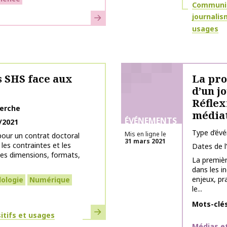
Thématiq
Communica
En savoir plus
journali
usages
s SHS face aux
La pro
d’un j
Réflex
herche
médiat
ÉVÉNEMENTS
/2021
Type d’év
Mis en ligne le
pour un contrat doctoral
31 mars 2021
les contraintes et les
Dates de 
les dimensions, formats,
La premièr
dans les in
enjeux, pr
ologie
Numérique
le...
Mots-clé
En savoir plus
itifs et usages
Thématiq
Médias et