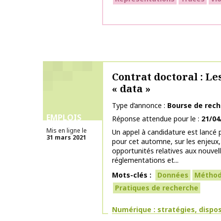
Contrat doctoral : Le
« data »
Type d’annonce
Bourse de rec
EMPLOIS
Réponse attendue pour le
21/04
Mis en ligne le
Un appel à candidature est lancé 
31 mars 2021
pour cet automne, sur les enjeux, 
opportunités relatives aux nouvel
réglementations et...
Mots-clés
Données
Méthod
Pratiques de recherche
Thématiques
Numérique : stratégies, dispos