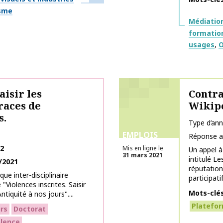
isme
Thématiq
Médiation
formatio
usages
O
aisir les
Contra
races de
Wikip
s.
Type d’an
EMPLOIS
Réponse a
22
Mis en ligne le
Un appel à
31 mars 2021
intitulé Le
/2021
réputation
ue inter-disciplinaire
participatif.
"Violences inscrites. Saisir
Mots-clé
ntiquité à nos jours"....
Platefo
rs
Doctorat
olence