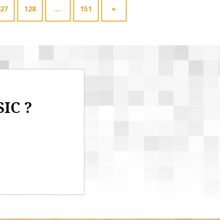
27
128
…
151
»
SIC ?