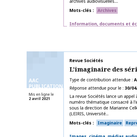
archives audiovisuelles....
Mots-clés
Archives
Thématiques
Information, documents et éc
Nom de la publication
Revue Sociétés
L’imaginaire des série
Type de contribution attendue
A
AAC
PUBLICATIONS
Réponse attendue pour le
30/04
Mis en ligne le
La revue Sociétés lance un appel 
2 avril 2021
numéro thématique consacré à l'im
sous la direction de Marianne Cel
(LEIRIS, Université...
Mots-clés
Imaginaire
Repr
Thématiques
Images, cinéma, médias audiov