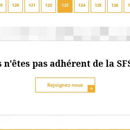
9
120
121
122
123
124
125
126
1
 n'êtes pas adhérent de la SF
Rejoignez-nous