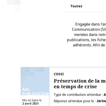
Engagée dans l’an
Communication (SIC)
menées dans notre 
publications, les fich
adhérents. Afin de
Nom de la publication
COSSI
Préservation de la 
en temps de crise
AAC
PUBLICATIONS
Type de contribution attendue
A
Mis en ligne le
Réponse attendue pour le
26/04
2 avril 2021