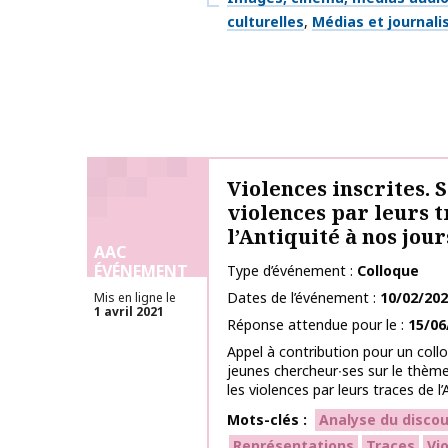
culturelles
Médias et journal
Violences inscrites. S
violences par leurs t
l’Antiquité à nos jour
AAC
ÉVÉNEMENT
Type d’événement
Colloque
Dates de l’événement
10/02/20
Mis en ligne le
1 avril 2021
Réponse attendue pour le
15/06
Appel à contribution pour un colloq
jeunes chercheur∙ses sur le thème 
les violences par leurs traces de l’A
Mots-clés
Analyse du discou
Représentations
Traces
Vi