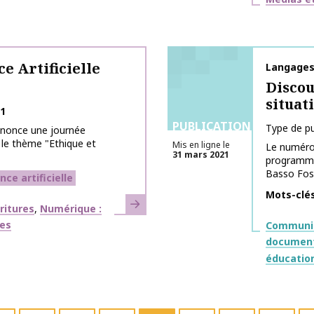
ce Artificielle
Nom de la 
Langages
Discou
situat
21
PUBLICATIONS
Type de pu
nnonce une journée
r le thème "Ethique et
Mis en ligne le
Le numéro 
31 mars 2021
programmat
Basso Fossa
nce artificielle
Mots-clé
En savoir plus
ritures
Numérique :
Thématiq
ges
Communic
document
éducatio