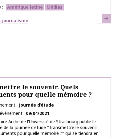
s
Amérique latine
Médias
En savoir plus
ues
 journalisme
ettre le souvenir. Quels
ents pour quelle mémoire ?
énement
Journée d’étude
l’événement
09/04/2021
oire Arche de l'Université de Strasbourg publie le
de la journée d'étude "Transmettre le souvenir.
uments pour quelle mémoire ?" qui se tiendra en