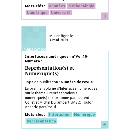
Mots-clés
Données
Méthodologie
Numérique
Université
En savoir plus
Mis en ligne le
4 mai 2021
PUBLICATIONS
Nom de la publication
Interfaces numériques - n°Vol.10-
Numéro 1
Représentation(s) et
Numérique(s)
Type de publication
Numéro de revue
Le premier volume d’Interfaces numériques
sur le thème « représentation(s)
numérique(s) » coordonné par Laurent
Collet et Michel Durampart, IMSIC Toulon
vient de paraître. Il...
Mots-clés
Interaction
Numérique
Représentation
En savoir plus