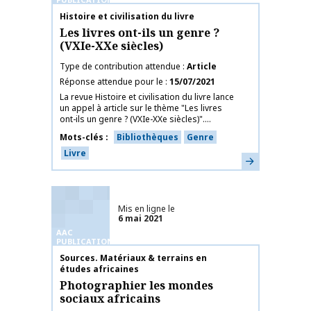
Nom de la publication
Histoire et civilisation du livre
Les livres ont-ils un genre ?
(VXIe-XXe siècles)
Type de contribution attendue
Article
Réponse attendue pour le
15/07/2021
La revue Histoire et civilisation du livre lance
un appel à article sur le thème "Les livres
ont-ils un genre ? (VXIe-XXe siècles)"....
Mots-clés
Bibliothèques
Genre
Livre
En savoir plus
Mis en ligne le
6 mai 2021
AAC
PUBLICATIONS
Nom de la publication
Sources. Matériaux & terrains en
études africaines
Photographier les mondes
sociaux africains