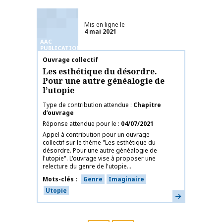
Mis en ligne le
4 mai 2021
AAC
PUBLICATIONS
Nom de la publication
Ouvrage collectif
Les esthétique du désordre.
Pour une autre généalogie de
l’utopie
Type de contribution attendue
Chapitre
d’ouvrage
Réponse attendue pour le
04/07/2021
Appel à contribution pour un ouvrage
collectif sur le thème "Les esthétique du
désordre. Pour une autre généalogie de
l'utopie". L'ouvrage vise à proposer une
relecture du genre de l'utopie...
Mots-clés
Genre
Imaginaire
Utopie
En savoir plus