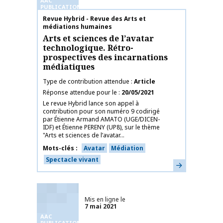
AAC
PUBLICATIONS
Nom de la publication
Revue Hybrid - Revue des Arts et
médiations humaines
Arts et sciences de l’avatar
technologique. Rétro-
prospectives des incarnations
médiatiques
Type de contribution attendue
Article
Réponse attendue pour le
20/05/2021
Le revue Hybrid lance son appel à
contribution pour son numéro 9 codirigé
par Étienne Armand AMATO (UGE/DICEN-
IDF) et Étienne PERENY (UP8), sur le thème
"Arts et sciences de l’avatar...
Mots-clés
Avatar
Médiation
Spectacle vivant
En savoir plus
Mis en ligne le
7 mai 2021
AAC
PUBLICATIONS