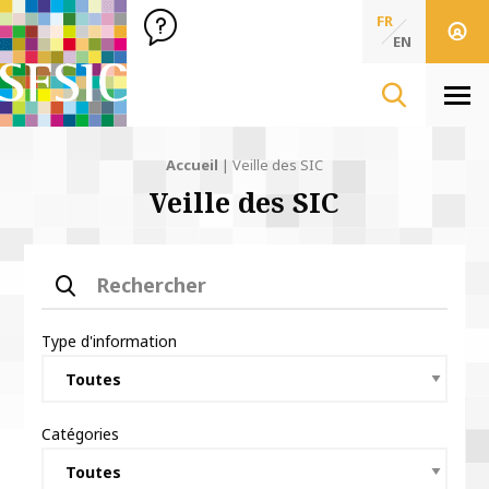
SFSIC Société Française des Sciences de l'Information & de 
Société Française des Sciences
FR
de l'Information
EN
& de la Communication
Men
Accueil
|
Veille des SIC
Veille des SIC
Rechercher
Type d'information
Catégories