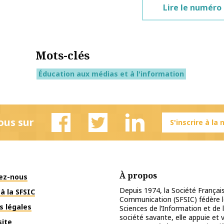
Lire le numéro 
Mots-clés
Éducation aux médias et à l'information
ous sur
S'inscrire à la
Facebook
Twitter
Linkedin
À propos
ez-nous
Depuis 1974, la Société Français
à la SFSIC
Communication (SFSIC) fédère le
s légales
Sciences de l’Information et de 
société savante, elle appuie et
site