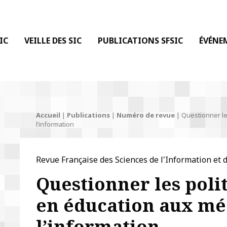
 DE LA COMMUNICATION
IC
VEILLE DES SIC
PUBLICATIONS SFSIC
ÉVÉNE
Accueil
|
Publications
|
Numéro de revue
|
Questionner le
l’information
Revue Française des Sciences de l'Information et 
Questionner les poli
en éducation aux méd
l’information