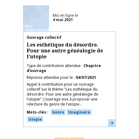
Mis en ligne le
4 mai 2021
AAC
PUBLICATIONS
Nom de la publication
Ouvrage collectif
Les esthétique du désordre.
Pour une autre généalogie de
l’utopie
Type de contribution attendue
Chapitre
d’ouvrage
Réponse attendue pour le
04/07/2021
Appel à contribution pour un ouvrage
collectif sur le thème "Les esthétique du
désordre. Pour une autre généalogie de
l'utopie". L'ouvrage vise à proposer une
relecture du genre de l'utopie...
Mots-clés
Genre
Imaginaire
Utopie
En savoir plus