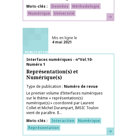
Mots-clés
Données
Méthodologie
Numérique
Université
En savoir plus
Mis en ligne le
4 mai 2021
PUBLICATIONS
Nom de la publication
Interfaces numériques - n°Vol.10-
Numéro 1
Représentation(s) et
Numérique(s)
Type de publication
Numéro de revue
Le premier volume d’Interfaces numériques
sur le thème « représentation(s)
numérique(s) » coordonné par Laurent
Collet et Michel Durampart, IMSIC Toulon
vient de paraître. Il...
Mots-clés
Interaction
Numérique
Représentation
En savoir plus