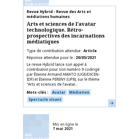
AAC
PUBLICATIONS
Nom de la publication
Revue Hybrid - Revue des Arts et
médiations humaines
Arts et sciences de l’avatar
technologique. Rétro-
prospectives des incarnations
médiatiques
Type de contribution attendue
Article
Réponse attendue pour le
20/05/2021
Le revue Hybrid lance son appel à
contribution pour son numéro 9 codirigé
par Étienne Armand AMATO (UGE/DICEN-
IDF) et Étienne PERENY (UP8), sur le thème
"Arts et sciences de l’avatar...
Mots-clés
Avatar
Médiation
Spectacle vivant
En savoir plus
Mis en ligne le
7 mai 2021
AAC
PUBLICATIONS