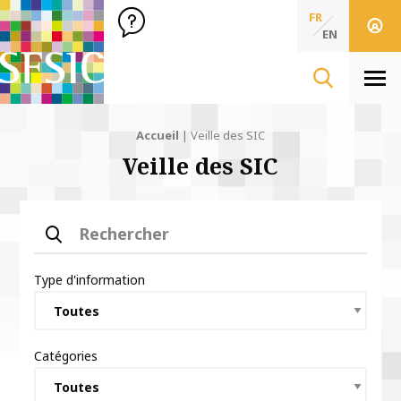
SFSIC Société Française des Sciences de l'Information & de 
Société Française des Sciences
FR
de l'Information
EN
& de la Communication
Men
Accueil
|
Veille des SIC
Veille des SIC
Rechercher
Type d'information
Catégories