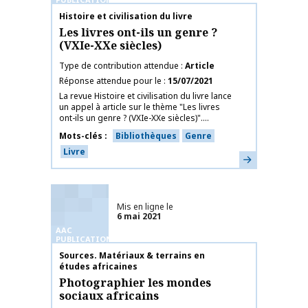
Nom de la publication
Histoire et civilisation du livre
Les livres ont-ils un genre ?
(VXIe-XXe siècles)
Type de contribution attendue
Article
Réponse attendue pour le
15/07/2021
La revue Histoire et civilisation du livre lance
un appel à article sur le thème "Les livres
ont-ils un genre ? (VXIe-XXe siècles)"....
Mots-clés
Bibliothèques
Genre
Livre
En savoir plus
Mis en ligne le
6 mai 2021
AAC
PUBLICATIONS
Nom de la publication
Sources. Matériaux & terrains en
études africaines
Photographier les mondes
sociaux africains