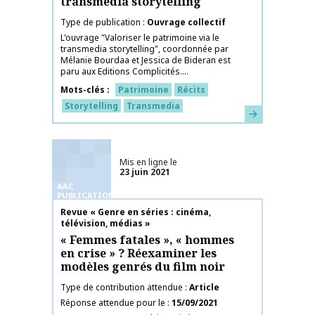
transmedia storytelling
Type de publication
Ouvrage collectif
L'ouvrage "Valoriser le patrimoine via le
transmedia storytelling", coordonnée par
Mélanie Bourdaa et Jessica de Bideran est
paru aux Editions Complicités....
Mots-clés
Patrimoine
Récits
Storytelling
Transmedia
En savoir plus
Mis en ligne le
23 juin 2021
AAC
PUBLICATIONS
Nom de la publication
Revue « Genre en séries : cinéma,
télévision, médias »
« Femmes fatales », « hommes
en crise » ? Réexaminer les
modèles genrés du film noir
Type de contribution attendue
Article
Réponse attendue pour le
15/09/2021