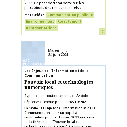
2022. Ce post-doctorat porte sur les
perceptions des risques naturels et...
Mots-clés
Communication publique
Environnement
Recrutement
Représentations
En savoir plus
Mis en ligne le
24 juin 2021
AAC
PUBLICATIONS
Nom de la publication
Les Enjeux de l'Information et de la
Communication
Pouvoir local et technologies
numériques
Type de contribution attendue
Article
Réponse attendue pour le
18/10/2021
La revue Les Enjeux de l'Information et de la
Communication lance un appel à
contribution pour le dossier 2023 qui traite
de la thématique "Pouvoir local et
technologies numériques". Ce numéro est...