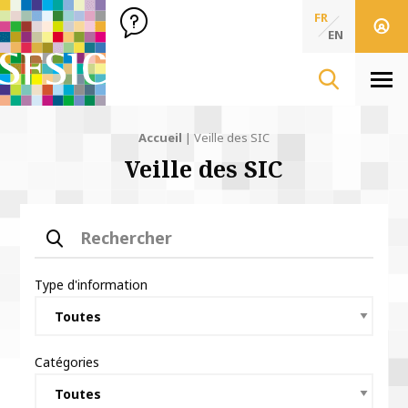
SFSIC Société Française des Sciences de l'Information & de 
Société Française des Sciences
FR
de l'Information
EN
& de la Communication
Men
Accueil
|
Veille des SIC
Veille des SIC
Rechercher
Type d'information
Catégories