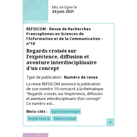
Mis en ligne le
24 juin 2021
PUBLICATIONS
Nom de la publication
REFSICOM - Revue de Recherches
Francophones en Sciences de
l'Information et de la Communication -
n°10
Regards croisés sur
l’expérience, diffusion et
aventure interdisciplinaire
d’un concept
Type de publication
Numéro de revue
La revue REFSICOM annonce la publication
de son numéro 10 consacré à la thématique
"Regards croisés sur l’expérience, diffusion
et aventure interdisciplinaire d’un concept".
Ce numéro est...
Mots-clés
épistémologie
Expérience
Sémiotique
En savoir plus