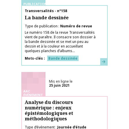
PUBLICATIONS
Nom de la publication
Transversalités - n°158
La bande dessinée
Type de publication
Numéro de revue
Le numéro 158 de la revue Transversalités
vient de paraître. Il consacre son dossier à
la bande dessinée et se met un peu au
dessin et à la couleur en accueillant
quelques planches d’albums...
Mots-clés
Bande dessinée
En savoir plus
Mis en ligne le
25 juin 2021
AAC
ÉVÉNEMENT
Analyse du discours
numérique : enjeux
épistémologiques et
méthodologiques
Type d’événement
Journée d’étude