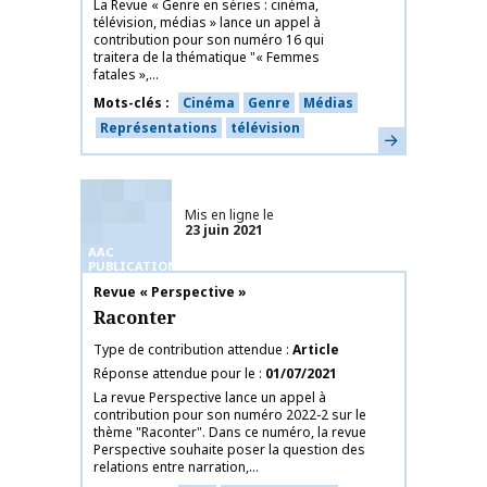
La Revue « Genre en séries : cinéma,
télévision, médias » lance un appel à
contribution pour son numéro 16 qui
traitera de la thématique "« Femmes
fatales »,...
Mots-clés
Cinéma
Genre
Médias
Représentations
télévision
En savoir plus
Mis en ligne le
23 juin 2021
AAC
PUBLICATIONS
Nom de la publication
Revue « Perspective »
Raconter
Type de contribution attendue
Article
Réponse attendue pour le
01/07/2021
La revue Perspective lance un appel à
contribution pour son numéro 2022-2 sur le
thème "Raconter". Dans ce numéro, la revue
Perspective souhaite poser la question des
relations entre narration,...