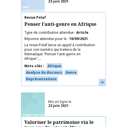
23 juin 2021
AAC
PUBLICATIONS
Nom de la publication
Revue Polaf
Penser l’anti-genre en Afrique
Type de contribution attendue
Article
Réponse attendue pour le
10/09/2021
La revue Polaf lance un appel à contribution
pour son numéro qui traitera de la
thématique "Penser l'anti-genre en
Afrique"....
Mots-clés
Afrique
Analyse du discours
Genre
Représentations
En savoir plus
Mis en ligne le
23 juin 2021
PUBLICATIONS
Valoriser le patrimoine via le