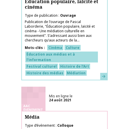
Éducation populaire, laïcité et
cinéma
Type de publication
Ouvrage
Publication de l'ouvrage de Pascal
Laborderie, "Éducation populaire, laïcité et
cinéma - Une médiation culturelle en
mouvement". S’adressant aussi bien aux
chercheurs qu’aux acteurs de la...
Mots-clés
Cinéma
Culture
Éducation aux médias et à
l'information
Festival culturel
Histoire de l'Art
Histoire des médias
Médiation
En savoir plus
Mis en ligne le
24 août 2021
AAC
ÉVÉNEMENT
Média
Type d’événement
Colloque