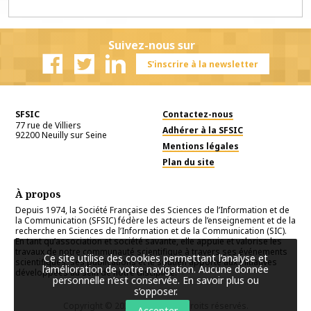
Suivez-nous sur
S'inscrire à la newsletter
Facebook
Twitter
Linkedin
SFSIC
Contactez-nous
77 rue de Villiers
Adhérer à la SFSIC
92200
Neuilly sur Seine
Mentions légales
Plan du site
À propos
Depuis 1974, la Société Française des Sciences de l’Information et de
la Communication (SFSIC) fédère les acteurs de l’enseignement et de la
recherche en Sciences de l’Information et de la Communication (SIC).
En tant qu’association et société savante, elle appuie et valorise les
travaux de notre communauté scientifique à travers ses événements
Ce site utilise des cookies permettant l’analyse et
scientifiques, ses publications et le soutien apporté aux initiatives
l’amélioration de votre navigation. Aucune donnée
développées au sein de notre discipline.
personnelle n’est conservée.
En savoir plus ou
s’opposer
.
Copyright © 2026
SFSIC
. Tous droits réservés.
Accepter