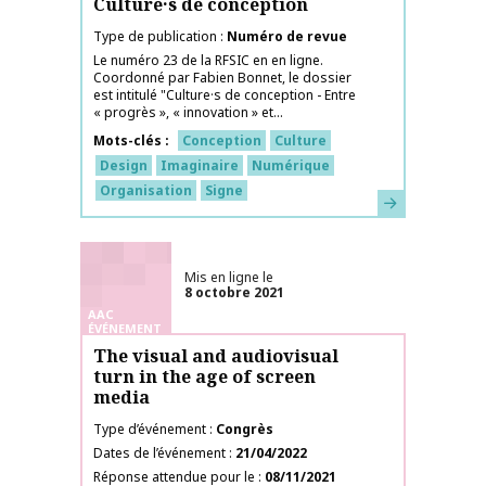
Culture·s de conception
Type de publication
Numéro de revue
Le numéro 23 de la RFSIC en en ligne.
Coordonné par Fabien Bonnet, le dossier
est intitulé "Culture·s de conception - Entre
« progrès », « innovation » et...
Mots-clés
Conception
Culture
Design
Imaginaire
Numérique
Organisation
Signe
En savoir plus
Mis en ligne le
8 octobre 2021
AAC
ÉVÉNEMENT
The visual and audiovisual
turn in the age of screen
media
Type d’événement
Congrès
Dates de l’événement
21/04/2022
Réponse attendue pour le
08/11/2021