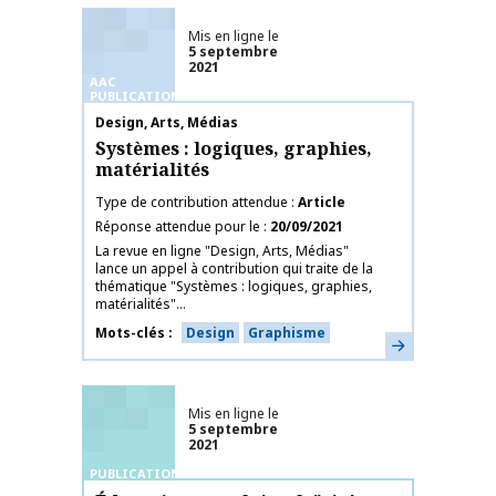
Mis en ligne le
5 septembre
2021
AAC
PUBLICATIONS
Nom de la publication
Design, Arts, Médias
Systèmes : logiques, graphies,
matérialités
Type de contribution attendue
Article
Réponse attendue pour le
20/09/2021
La revue en ligne "Design, Arts, Médias"
lance un appel à contribution qui traite de la
thématique "Systèmes : logiques, graphies,
matérialités"...
Mots-clés
Design
Graphisme
En savoir plus
Mis en ligne le
5 septembre
2021
PUBLICATIONS