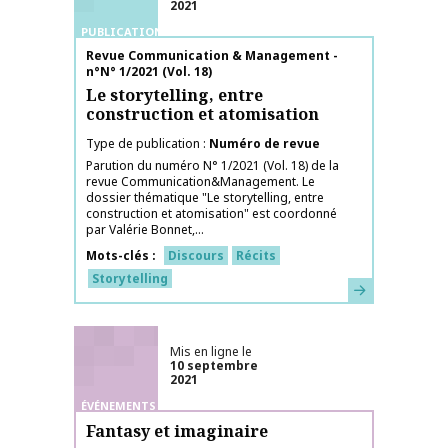
2021
PUBLICATIONS
Nom de la publication
Revue Communication & Management -
n°N° 1/2021 (Vol. 18)
Le storytelling, entre
construction et atomisation
Type de publication
Numéro de revue
Parution du numéro N° 1/2021 (Vol. 18) de la
revue Communication&Management. Le
dossier thématique "Le storytelling, entre
construction et atomisation" est coordonné
par Valérie Bonnet,...
Mots-clés
Discours
Récits
Storytelling
En savoir plus
Mis en ligne le
10 septembre
2021
ÉVÉNEMENTS
Fantasy et imaginaire