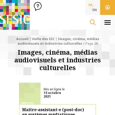
SFSIC Société Française des Sciences de l'Information & de 
Société Française des Sciences
FR
de l'Information
EN
& de la Communication
Men
Accueil
|
Veille des SIC
|
Images, cinéma, médias
audiovisuels et industries culturelles
|
Page 28
Images, cinéma, médias
audiovisuels et industries
culturelles
Mis en ligne le
15 octobre
2021
EMPLOIS
Maître-assistant-e (post-doc)
en systèmes médiatiques,