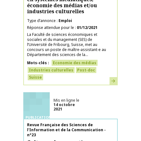
économie des médias et/ou
industries culturelles
Type d’annonce
Emploi
Réponse attendue pour le
01/12/2021
La Faculté de sciences économiques et
sociales et du management (SES) de
l’Université de Fribourg, Suisse, met au
concours un poste de maître-assistant-e au
Département des sciences de la...
Mots-clés
Economie des médias
Industries culturelles
Post-doc
Suisse
En savoir plus
Mis en ligne le
14 octobre
2021
PUBLICATIONS
Nom de la publication
Revue Française des Sciences de
l'Information et de la Communication -
n°23