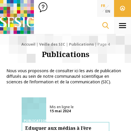
SFSIC Société Française des Sciences de l'Information & de 
Société Française des Sciences
FR
de l'Information
EN
& de la Communication
Men
Accueil
|
Veille des SIC
|
Publications
|
Page 4
Publications
Nous vous proposons de consulter ici les avis de publication
diffusés au sein de notre communauté scientifique en
sciences de l’information et de la communication (SIC).
Mis en ligne le
15 mai 2024
PUBLICATIONS
Eduquer aux médias à l’ère