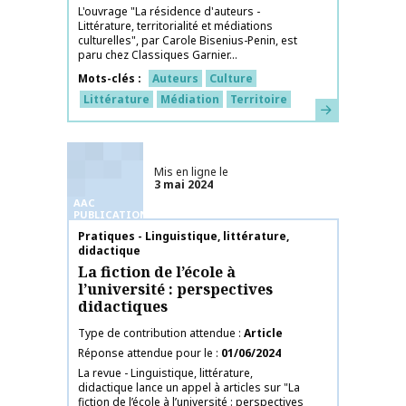
L'ouvrage "La résidence d'auteurs -
Littérature, territorialité et médiations
culturelles", par Carole Bisenius-Penin, est
paru chez Classiques Garnier...
Mots-clés
Auteurs
Culture
Littérature
Médiation
Territoire
En savoir plus
Mis en ligne le
3 mai 2024
AAC
PUBLICATIONS
Nom de la publication
Pratiques - Linguistique, littérature,
didactique
La fiction de l’école à
l’université : perspectives
didactiques
Type de contribution attendue
Article
Réponse attendue pour le
01/06/2024
La revue - Linguistique, littérature,
didactique lance un appel à articles sur "La
fiction de l’école à l’université : perspectives