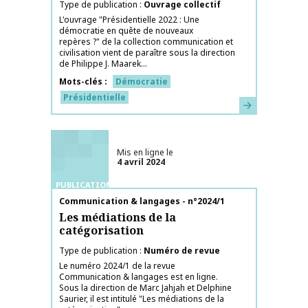
Type de publication
Ouvrage collectif
L'ouvrage "Présidentielle 2022 : Une
démocratie en quête de nouveaux
repères ?" de la collection communication et
civilisation vient de paraître sous la direction
de Philippe J. Maarek...
Mots-clés
Démocratie
Présidentielle
En savoir plus
Mis en ligne le
4 avril 2024
PUBLICATIONS
Nom de la publication
Communication & langages - n°2024/1
Les médiations de la
catégorisation
Type de publication
Numéro de revue
Le numéro 2024/1 de la revue
Communication & langages est en ligne.
Sous la direction de Marc Jahjah et Delphine
Saurier, il est intitulé "Les médiations de la