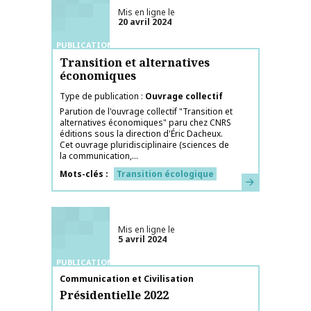
Mis en ligne le
20 avril 2024
PUBLICATIONS
Transition et alternatives
économiques
Type de publication
Ouvrage collectif
Parution de l'ouvrage collectif "Transition et
alternatives économiques" paru chez CNRS
éditions sous la direction d'Éric Dacheux.
Cet ouvrage pluridisciplinaire (sciences de
la communication,...
Mots-clés
Transition écologique
En savoir plus
Mis en ligne le
5 avril 2024
PUBLICATIONS
Nom de la publication
Communication et Civilisation
Présidentielle 2022