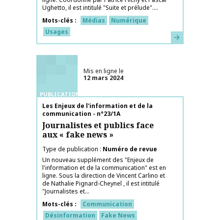
Ughetto, il est intitulé "Suite et prélude"....
Mots-clés
Médias
Numérique
Usages
En savoir plus
Mis en ligne le
12 mars 2024
PUBLICATIONS
Nom de la publication
Les Enjeux de l'information et de la
communication - n°23/1A
Journalistes et publics face
aux « fake news »
Type de publication
Numéro de revue
Un nouveau supplément des "Enjeux de
l'information et de la communication" est en
ligne. Sous la direction de Vincent Carlino et
de Nathalie Pignard-Cheynel , il est intitulé
"Journalistes et...
Mots-clés
Communication
Désinformation
Fake News