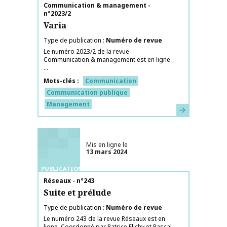
Nom de la publication
Communication & management -
n°2023/2
Varia
Type de publication
Numéro de revue
Le numéro 2023/2 de la revue
Communication & management est en ligne.
...
Mots-clés
Communication
Communication publique
Management
En savoir plus
Mis en ligne le
13 mars 2024
PUBLICATIONS
Nom de la publication
Réseaux - n°243
Suite et prélude
Type de publication
Numéro de revue
Le numéro 243 de la revue Réseaux est en
ligne. Coordonné par Patrice Flichy et Pascal