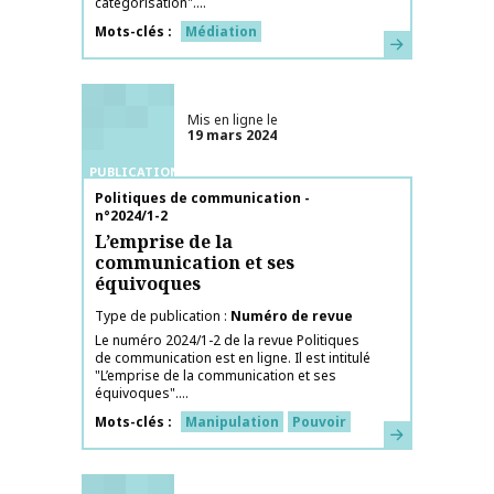
catégorisation"....
Mots-clés
Médiation
En savoir plus
Mis en ligne le
19 mars 2024
PUBLICATIONS
Nom de la publication
Politiques de communication -
n°2024/1-2
L’emprise de la
communication et ses
équivoques
Type de publication
Numéro de revue
Le numéro 2024/1-2 de la revue Politiques
de communication est en ligne. Il est intitulé
"L’emprise de la communication et ses
équivoques"....
Mots-clés
Manipulation
Pouvoir
En savoir plus