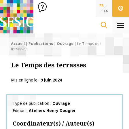
SFSIC Société Française des Sciences de l'Information & de 
Société Française des Sciences
FR
de l'Information
EN
& de la Communication
Men
Accueil
|
Publications
|
Ouvrage
|
Le Temps des
terrasses
Le Temps des terrasses
Mis en ligne le
9 juin 2024
Type de publication
Ouvrage
Édition
Ateliers Henry Dougier
Coordinateur(s) / Auteur(s)