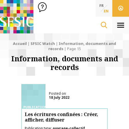
SFSIC Société Française des Sciences de l'Information & de 
Société Française des Sciences de l'In
FR
EN
Men
Accueil
|
SFSIC Watch
|
Information, documents and
records
|
Page 15
Information, documents and
records
Posted on
18 July 2022
PUBLICATIONS
Les écritures confinées : Créer,
afficher, diffuser
Publication type
ouvrage-collectif