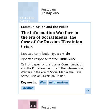
Posted on
27 May 2022
CALLS FOR
PAPERS
Publication name
Communication and the Public
The Information Warfare in
the era of Social Media: the
Case of the Russian-Ukrainian
Crisis
Expected contribution type
article
Expected response for the
30/06/2022
Call for paper for the journal Communication
and the Public on the topic " The Information
Warfare in the era of Social Media: the Case
of the Russian-Ukrainian Crisis"....
Keywords
War
information
Médias
Learn more
SFSIC labelled
Posted on