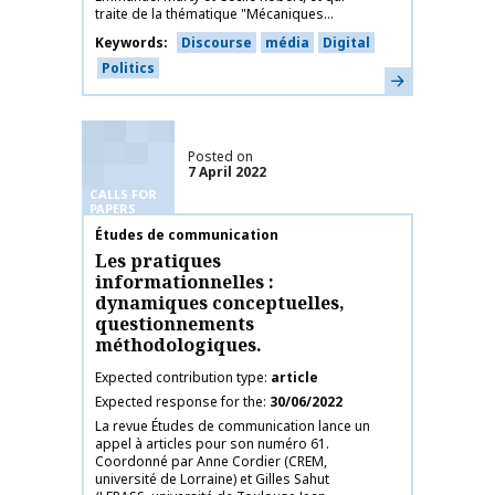
traite de la thématique "Mécaniques...
Keywords
Discourse
média
Digital
Politics
Learn more
Posted on
7 April 2022
CALLS FOR
PAPERS
Publication name
Études de communication
Les pratiques
informationnelles :
dynamiques conceptuelles,
questionnements
méthodologiques.
Expected contribution type
article
Expected response for the
30/06/2022
La revue Études de communication lance un
appel à articles pour son numéro 61.
Coordonné par Anne Cordier (CREM,
université de Lorraine) et Gilles Sahut