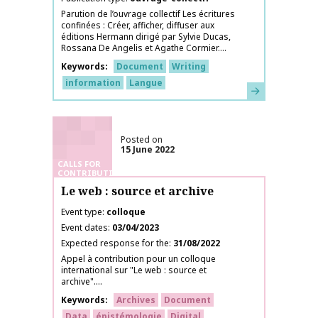
Parution de l’ouvrage collectif Les écritures
confinées : Créer, afficher, diffuser aux
éditions Hermann dirigé par Sylvie Ducas,
Rossana De Angelis et Agathe Cormier....
Keywords
Document
Writing
information
Langue
Learn more
Posted on
15 June 2022
CALLS FOR
CONTRIBUTIONS
Le web : source et archive
Event type
colloque
Event dates
03/04/2023
Expected response for the
31/08/2022
Appel à contribution pour un colloque
international sur "Le web : source et
archive"....
Keywords
Archives
Document
Data
épistémologie
Digital