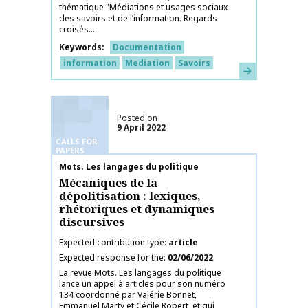
thématique "Médiations et usages sociaux
des savoirs et de l’information. Regards
croisés...
Keywords
Documentation
information
Mediation
Savoirs
Learn more
Posted on
9 April 2022
CALLS FOR
PAPERS
Publication name
Mots. Les langages du politique
Mécaniques de la
dépolitisation : lexiques,
rhétoriques et dynamiques
discursives
Expected contribution type
article
Expected response for the
02/06/2022
La revue Mots. Les langages du politique
lance un appel à articles pour son numéro
134 coordonné par Valérie Bonnet,
Emmanuel Marty et Cécile Robert, et qui