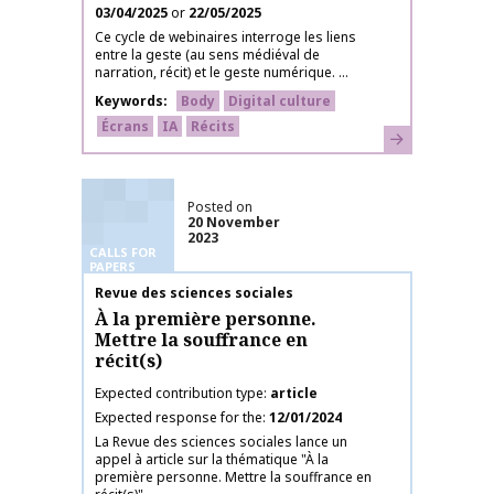
03/04/2025
or
22/05/2025
Ce cycle de webinaires interroge les liens
entre la geste (au sens médiéval de
narration, récit) et le geste numérique. ...
Keywords
Body
Digital culture
Écrans
IA
Récits
Learn more
Posted on
20 November
2023
CALLS FOR
PAPERS
Publication name
Revue des sciences sociales
À la première personne.
Mettre la souffrance en
récit(s)
Expected contribution type
article
Expected response for the
12/01/2024
La Revue des sciences sociales lance un
appel à article sur la thématique "À la
première personne. Mettre la souffrance en