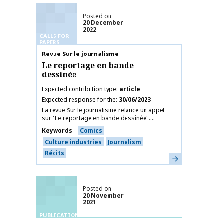
Posted on
20 December
2022
CALLS FOR
PAPERS
Publication name
Revue Sur le journalisme
Le reportage en bande
dessinée
Expected contribution type
article
Expected response for the
30/06/2023
La revue Sur le journalisme relance un appel
sur "Le reportage en bande dessinée"....
Keywords
Comics
Culture industries
Journalism
Récits
Learn more
Posted on
20 November
2021
PUBLICATIONS