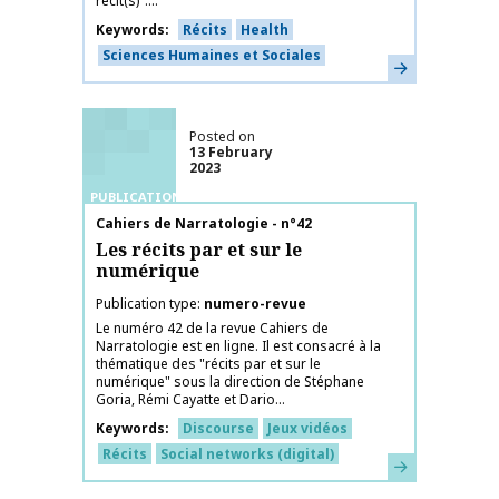
récit(s)"....
Keywords
Récits
Health
Sciences Humaines et Sociales
Learn more
Posted on
13 February
2023
PUBLICATIONS
Publication name
Cahiers de Narratologie - n°42
Les récits par et sur le
numérique
Publication type
numero-revue
Le numéro 42 de la revue Cahiers de
Narratologie est en ligne. Il est consacré à la
thématique des "récits par et sur le
numérique" sous la direction de Stéphane
Goria, Rémi Cayatte et Dario...
Keywords
Discourse
Jeux vidéos
Récits
Social networks (digital)
Learn more