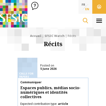
SFSIC Société Française des Sciences de l'Information & de 
Société Française des Sciences de l'In
FR
EN
Men
Accueil
|
SFSIC Watch
|
Récits
Récits
Posted on
5 June 2026
CALLS FOR
PAPERS
Publication name
Communiquer
Espaces publics, médias socio-
numériques et identités
collectives
Expected contribution type
article