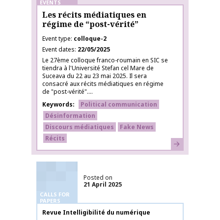
EVENTS
Les récits médiatiques en
régime de “post-vérité”
Event type
colloque-2
Event dates
22/05/2025
Le 27ème colloque franco-roumain en SIC se
tiendra à l'Université Stefan cel Mare de
Suceava du 22 au 23 mai 2025. Il sera
consacré aux récits médiatiques en régime
de "post-vérité"....
Keywords
Political communication
Désinformation
Discours médiatiques
Fake News
Récits
Learn more
Posted on
21 April 2025
CALLS FOR
PAPERS
Publication name
Revue Intelligibilité du numérique