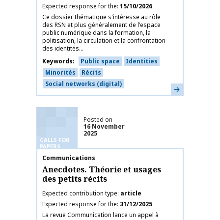
Expected response for the
15/10/2026
Ce dossier thématique s'intéresse au rôle
des RSN et plus généralement de l'espace
public numérique dans la formation, la
politisation, la circulation et la confrontation
des identités...
Keywords
Public space
Identities
Minorités
Récits
Social networks (digital)
Learn more
Posted on
16 November
2025
CALLS FOR
PAPERS
Publication name
Communications
Anecdotes. Théorie et usages
des petits récits
Expected contribution type
article
Expected response for the
31/12/2025
La revue Communication lance un appel à