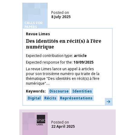
Posted on
8 July 2025
CALLS FOR
PAPERS
Publication name
Revue Limes
Des identités en récit(s) à l’ère
numérique
Expected contribution type
article
Expected response for the
10/09/2025
La revue Limes lance un appel à articles
pour son troisième numéro qui traite de la
thématique "Des identités en récit(s) à l’ère
numérique"....
Keywords
Discourse
Identities
Digital
Récits
Représentations
Learn more
SFSIC labelled
Posted on
22 April 2025