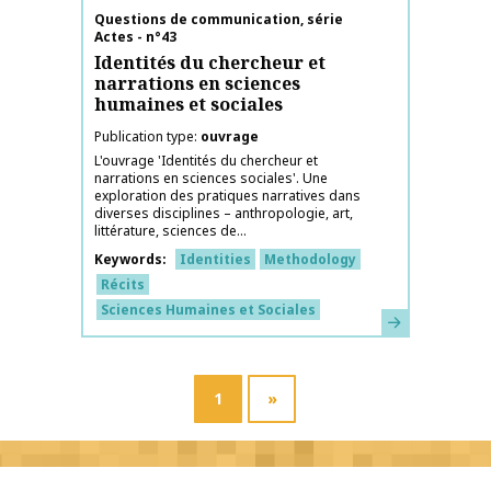
Publication name
Questions de communication, série
Actes - n°43
Identités du chercheur et
narrations en sciences
humaines et sociales
Publication type
ouvrage
L'ouvrage 'Identités du chercheur et
narrations en sciences sociales'. Une
exploration des pratiques narratives dans
diverses disciplines – anthropologie, art,
littérature, sciences de...
Keywords
Identities
Methodology
Récits
Sciences Humaines et Sociales
Learn more
1
»