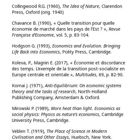
Collingwood R.G. (1960),
The Idea of Nature
, Clarendon
Press, Oxford (orig. 1940)
Chavance B. (1990), « Quelle transition pour quelle
économie de marché dans les pays de l’Est ? »,
Revue
Française d’Economie
, vol. 5, p. 83-104.
Hodgson G. (1993),
Economics and Evolution. Bringing
Life Back into Economics
, Polity Press, Cambridge.
Koleva, P., Magnin E. (2017), « Économie et discordance
des temps. L’exemple de la transition post-socialiste en
Europe centrale et orientale »,
Multitudes
, 69, p. 82-90.
Kornai J. (1971),
Anti-Equilibrium: On economic systems
theory and the tasks of research
, North-Holland
Publishing Company, Amsterdam & Oxford.
Mirowski P. (1989),
More heat than light. Economics as
social physics: Physics as nature’s economics
, Cambridge
University Press, Cambridge.
Veblen T. (1919),
The Place of Science in Modern
Civilisation and Other Essays
, Huebsch, New York.