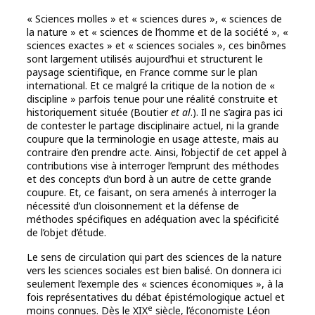
« Sciences molles » et « sciences dures », « sciences de
la nature » et « sciences de l’homme et de la société », «
sciences exactes » et « sciences sociales », ces binômes
sont largement utilisés aujourd’hui et structurent le
paysage scientifique, en France comme sur le plan
international. Et ce malgré la critique de la notion de «
discipline » parfois tenue pour une réalité construite et
historiquement située (Boutier
et al
.). Il ne s’agira pas ici
de contester le partage disciplinaire actuel, ni la grande
coupure que la terminologie en usage atteste, mais au
contraire d’en prendre acte. Ainsi, l’objectif de cet appel à
contributions vise à interroger l’emprunt des méthodes
et des concepts d’un bord à un autre de cette grande
coupure. Et, ce faisant, on sera amenés à interroger la
nécessité d’un cloisonnement et la défense de
méthodes spécifiques en adéquation avec la spécificité
de l’objet d’étude.
Le sens de circulation qui part des sciences de la nature
vers les sciences sociales est bien balisé. On donnera ici
seulement l’exemple des « sciences économiques », à la
fois représentatives du débat épistémologique actuel et
e
moins connues. Dès le XIX
siècle, l’économiste Léon