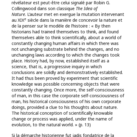
révélateur est peut-être celui signalé par Robin G.
Collingwood dans son classique
The Idea of
Nature
. L’auteur met en exergue la mutation intervenant
e
au XIX
siècle dans la manière de concevoir la nature et
de la penser sur le modèle de l’histoire : « By then
historians had trained themselves to think, and found
themselves able to think scientifically, about a world of
constantly changing human affairs in which there was
not unchanging substrate behind the changes, and no
unchanging laws according to which the changes took
place. History had, by now, established itself as a
science, that is, a progressive inquiry in which
conclusions are solidly and demonstratively established.
It had thus been proved by experiment that scientific
knowledge was possible concerning objects that were
constantly changing. Once more, the self-consciousness
of man, in this case the corporate self-consciousness of
man, his historical consciousness of his own corporate
doings, provided a clue to his thoughts about nature.
The historical conception of scientifically knowable
change or process was applied, under the name of
evolution, to the natural world. » (p. 13)
Si la démarche historienne fut jadis fondatrice de la