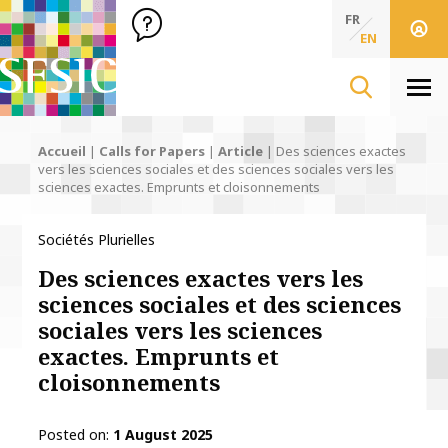
SFSIC Société Française des Sciences de l'Information & de 
Société Française des Sciences de l'In
FR
EN
Men
Accueil
|
Calls for Papers
|
Article
|
Des sciences exactes
vers les sciences sociales et des sciences sociales vers les
sciences exactes. Emprunts et cloisonnements
Sociétés Plurielles
Des sciences exactes vers les
sciences sociales et des sciences
sociales vers les sciences
exactes. Emprunts et
cloisonnements
Posted on
1 August 2025