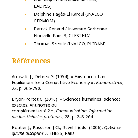
LADYSS)
Delphine Pagès-El Karoui (INALCO,
CERMOM)
Patrick Renaud (Université Sorbonne
Nouvelle Paris 3, CLESTHIA)
Thomas Szende (INALCO, PLIDAM)
Références
Arrow K. J., Debreu G. (1954), « Existence of an
Equilibrium for a Competitive Economy »,
Econometrica
,
22, p. 265-290.
Bryon-Portet C. (2010), « Sciences humaines, sciences
exactes. Antinomie ou
complémentarité ? »,
Communication. Information
médias théories pratiques
, 28, p. 243-264.
Boutier J., Passeron J-Cl., Revel J. (éds) (2006),
Qu’est-ce
qu’une discipline ?
, EHESS, Paris.