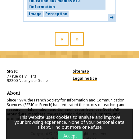
Éducation aux médias et à
l’information
Image
Perception
Learn more
«
»
SFSIC
Sitemap
77 rue de Villiers
Legal notice
92200
Neuilly sur Seine
About
Since 1974, the French Society for Information and Communication
Sciences (SFSIC in French) has federated the actors of teaching and
research in Information and Communication Sciences (ICS). With
around 400 members, the association develops, supports, and
This website uses cookies to analyse and improve
promotes projects benefiting our scientific community.
your browsing experience. None of your personal data
is kept.
Find out more or Refuse
.
Copyright © 2026
SFSIC
. All rights reserved.
Accept