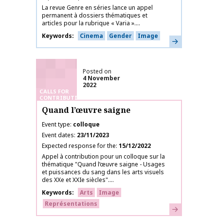
La revue Genre en séries lance un appel
permanent à dossiers thématiques et
articles pour la rubrique « Varia »....
Keywords
Cinema
Gender
Image
Learn more
Posted on
4 November
2022
CALLS FOR
CONTRIBUTIONS
Quand l’œuvre saigne
Event type
colloque
Event dates
23/11/2023
Expected response for the
15/12/2022
Appel à contribution pour un colloque sur la
thématique "Quand l’œuvre saigne - Usages
et puissances du sang dans les arts visuels
des XXe et XXIe siècles"....
Keywords
Arts
Image
Représentations
Learn more