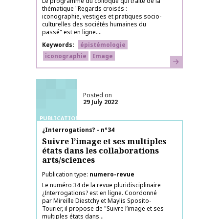
Le programme du colloque qui traite de la
thématique "Regards croisés :
iconographie, vestiges et pratiques socio-
culturelles des sociétés humaines du
passé" est en ligne....
Keywords
épistémologie
iconographie
Image
Learn more
Posted on
29 July 2022
PUBLICATIONS
Publication name
¿Interrogations? - n°34
Suivre l’image et ses multiples
états dans les collaborations
arts/sciences
Publication type
numero-revue
Le numéro 34 de la revue pluridisciplinaire
¿Interrogations? est en ligne. Coordonné
par Mireille Diestchy et Maylis Sposito-
Tourier, il propose de "Suivre l’image et ses
multiples états dans...