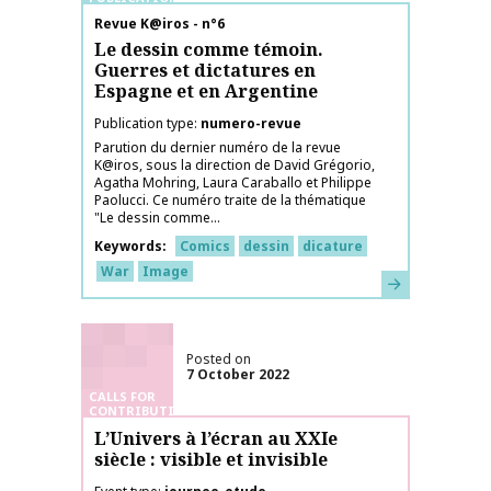
Publication name
Revue K@iros - n°6
Le dessin comme témoin.
Guerres et dictatures en
Espagne et en Argentine
Publication type
numero-revue
Parution du dernier numéro de la revue
K@iros, sous la direction de David Grégorio,
Agatha Mohring, Laura Caraballo et Philippe
Paolucci. Ce numéro traite de la thématique
"Le dessin comme...
Keywords
Comics
dessin
dicature
War
Image
Learn more
Posted on
7 October 2022
CALLS FOR
CONTRIBUTIONS
L’Univers à l’écran au XXIe
siècle : visible et invisible