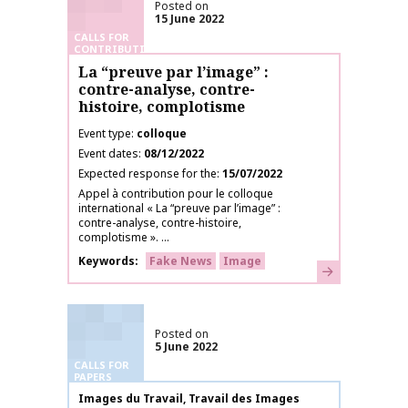
Posted on
15 June 2022
CALLS FOR
CONTRIBUTIONS
La “preuve par l’image” :
contre-analyse, contre-
histoire, complotisme
Event type
colloque
Event dates
08/12/2022
Expected response for the
15/07/2022
Appel à contribution pour le colloque
international « La “preuve par l’image” :
contre-analyse, contre-histoire,
complotisme ». ...
Keywords
Fake News
Image
Learn more
Posted on
5 June 2022
CALLS FOR
PAPERS
Publication name
Images du Travail, Travail des Images