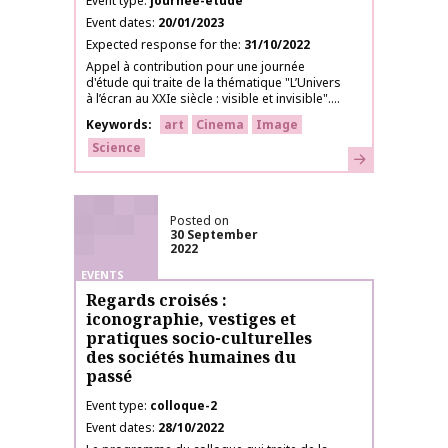
Event type
journee-etude
Event dates
20/01/2023
Expected response for the
31/10/2022
Appel à contribution pour une journée
d'étude qui traite de la thématique "L’Univers
à l’écran au XXIe siècle : visible et invisible"....
Keywords
art
Cinema
Image
Science
Learn more
Posted on
30 September
2022
EVENTS
Regards croisés :
iconographie, vestiges et
pratiques socio-culturelles
des sociétés humaines du
passé
Event type
colloque-2
Event dates
28/10/2022