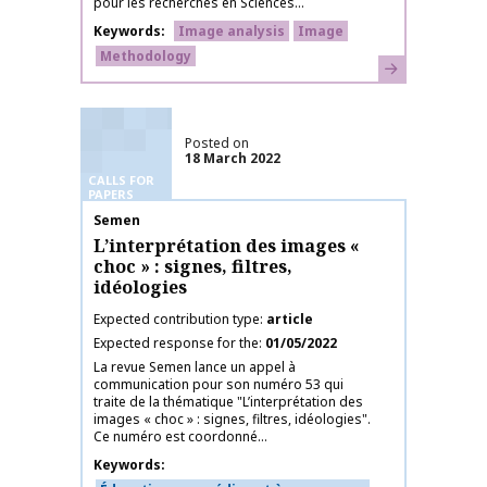
pour les recherches en Sciences...
Keywords
Image analysis
Image
Methodology
Learn more
Posted on
18 March 2022
CALLS FOR
PAPERS
Publication name
Semen
L’interprétation des images «
choc » : signes, filtres,
idéologies
Expected contribution type
article
Expected response for the
01/05/2022
La revue Semen lance un appel à
communication pour son numéro 53 qui
traite de la thématique "L’interprétation des
images « choc » : signes, filtres, idéologies".
Ce numéro est coordonné...
Keywords