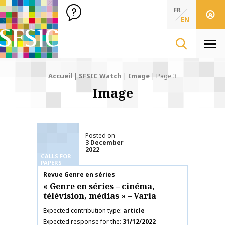
SFSIC Société Française des Sciences de l'Information & de 
Société Française des Sciences de l'In
FR
EN
Men
Accueil
|
SFSIC Watch
|
Image
|
Page 3
Image
Posted on
3 December
2022
CALLS FOR
PAPERS
Publication name
Revue Genre en séries
« Genre en séries – cinéma,
télévision, médias » – Varia
Expected contribution type
article
Expected response for the
31/12/2022