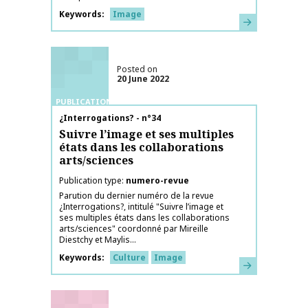
Keywords
Image
Learn more
Posted on
20 June 2022
PUBLICATIONS
Publication name
¿Interrogations? - n°34
Suivre l’image et ses multiples
états dans les collaborations
arts/sciences
Publication type
numero-revue
Parution du dernier numéro de la revue
¿Interrogations?, intitulé "Suivre l’image et
ses multiples états dans les collaborations
arts/sciences" coordonné par Mireille
Diestchy et Maylis...
Keywords
Culture
Image
Learn more