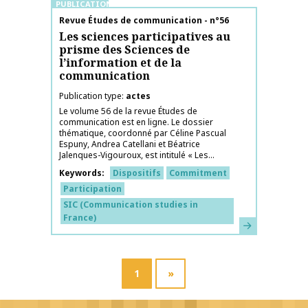
PUBLICATIONS
Publication name
Revue Études de communication - n°56
Les sciences participatives au
prisme des Sciences de
l’information et de la
communication
Publication type
actes
Le volume 56 de la revue Études de
communication est en ligne. Le dossier
thématique, coordonné par Céline Pascual
Espuny, Andrea Catellani et Béatrice
Jalenques-Vigouroux, est intitulé « Les...
Keywords
Dispositifs
Commitment
Participation
SIC (Communication studies in
France)
Learn more
1
»