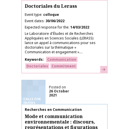
Doctoriales du Lerass
Event type
colloque
Event dates
30/06/2022
Expected response for the
14/03/2022
Le Laboratoire d'Études et de Recherches
Appliquées en Sciences Sociales (LERASS)
lance un appel à communications pour ses
doctoriales sur la thématique «
Communication et engagement »....
Keywords
Communication
Doctoriales
Commitment
Learn more
Posted on
26 October
2021
CALLS FOR
PAPERS
Publication name
Recherches en Communication
Mode et communication
environnementale : discours,
représentations et figurations