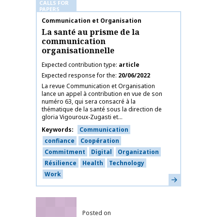
CALLS FOR
PAPERS
Publication name
Communication et Organisation
La santé au prisme de la
communication
organisationnelle
Expected contribution type
article
Expected response for the
20/06/2022
La revue Communication et Organisation
lance un appel à contribution en vue de son
numéro 63, qui sera consacré à la
thématique de la santé sous la direction de
gloria Vigouroux-Zugasti et...
Keywords
Communication
confiance
Coopération
Commitment
Digital
Organization
Résilience
Health
Technology
Work
Learn more
Posted on