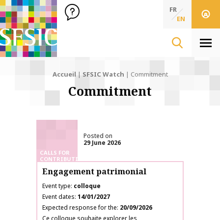
SFSIC Société Française des Sciences de l'Information & de 
Société Française des Sciences de l'In
FR
EN
Men
Accueil
|
SFSIC Watch
|
Commitment
Commitment
Posted on
29 June 2026
CALLS FOR
CONTRIBUTIONS
Engagement patrimonial
Event type
colloque
Event dates
14/01/2027
Expected response for the
20/09/2026
Ce colloque souhaite explorer les