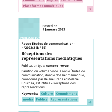
Commitment
Digital
Participation
Plateformes numériques
Learn more
Posted on
7 January 2023
PUBLICATIONS
Publication name
Revue Études de communication -
n°2022/2 (N° 59)
Réceptions des
représentations médiatiques
Publication type
numero-revue
Parution du volume 59 de la revue Études de
communication, dont le dossier thématique,
coordonné par Hélène Breda et Mélanie
Bourdaa, est intitulé « Réceptions des
représentations...
Keywords
Culture
Commitment
média
Publics
Représentations
Learn more