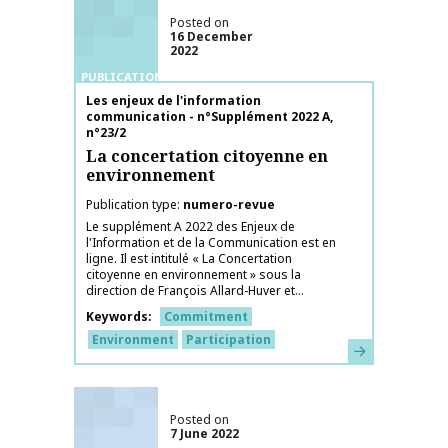
Posted on
16 December
2022
PUBLICATIONS
Publication name
Les enjeux de l'information
communication - n°Supplément 2022 A,
n°23/2
La concertation citoyenne en
environnement
Publication type
numero-revue
Le supplément A 2022 des Enjeux de
l'Information et de la Communication est en
ligne. Il est intitulé « La Concertation
citoyenne en environnement » sous la
direction de François Allard-Huver et...
Keywords
Commitment
Environment
Participation
Learn more
Posted on
7 June 2022