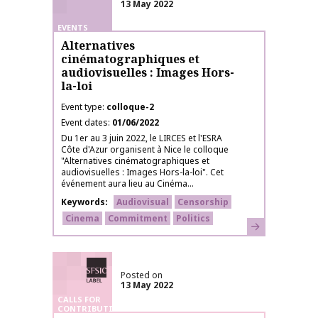
13 May 2022
EVENTS
Alternatives
cinématographiques et
audiovisuelles : Images Hors-
la-loi
Event type
colloque-2
Event dates
01/06/2022
Du 1er au 3 juin 2022, le LIRCES et l'ESRA
Côte d'Azur organisent à Nice le colloque
"Alternatives cinématographiques et
audiovisuelles : Images Hors-la-loi". Cet
événement aura lieu au Cinéma...
Keywords
Audiovisual
Censorship
Cinema
Commitment
Politics
Learn more
SFSIC labelled
Posted on
13 May 2022
CALLS FOR
CONTRIBUTIONS