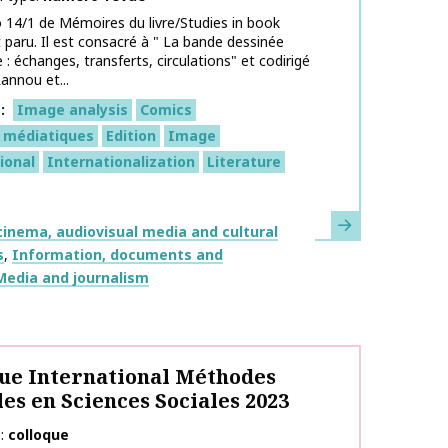
14/1 de Mémoires du livre/Studies in book
t paru. Il est consacré à " La bande dessinée
: échanges, transferts, circulations" et codirigé
annou et...
s
Image analysis
Comics
 médiatiques
Edition
Image
ional
Internationalization
Literature
Learn more
inema, audiovisual media and cultural
s
Information, documents and
Media and journalism
ue International Méthodes
les en Sciences Sociales 2023
e
colloque