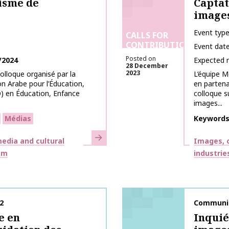
isme de
Captat
images
Event typ
CALLS FOR
CONTRIBUTIONS
Event dat
Posted on
/2024
Expected 
28 December
2023
olloque organisé par la
L’équipe M
ion Arabe pour l’Éducation,
en partena
O) en Éducation, Enfance
colloque s
images...
Médias
Keyword
Learn more
Themes
edia and cultural
Images, c
sm
industrie
2
Publicati
Communic
e en
Inquié