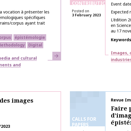
CONTRIBUTIONS
Event dat
Posted on
a vocation à présenter les
Expected 
3 February 2023
émologiques spécifiques
L'édition 
rrains/corpus ayant trait
en Science
au 17 novem
orpus
épistémologie
Keyword
ethodology
Digital
Themes
Images, c
Learn more
edia and cultural
industrie
ments and
 des images
Publicati
Revue Ima
Faire 
d’imag
CALLS FOR
épist
PAPERS
/2023