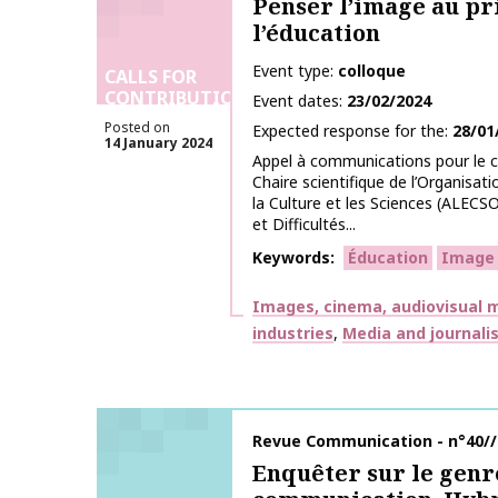
Penser l’image au pr
l’éducation
Event type
colloque
CALLS FOR
CONTRIBUTIONS
Event dates
23/02/2024
Posted on
Expected response for the
28/01
14 January 2024
Appel à communications pour le c
Chaire scientifique de l’Organisat
la Culture et les Sciences (ALECS
et Difficultés...
Keywords
Éducation
Image
Themes
Images, cinema, audiovisual m
industries
Media and journali
Publication name
Revue Communication - n°40//
Enquêter sur le genr