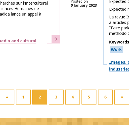
Expected c
Posted on
erches sur l'Interculturel
9 January 2023
 Sciences Humaines de
Expected 
Jadida lance un appel à
La revue I
à articles
"Faire parl
méthodolo
Learn more
edia and cultural
Keyword
Work
Themes
Images, c
industrie
«
1
2
3
4
5
6
»