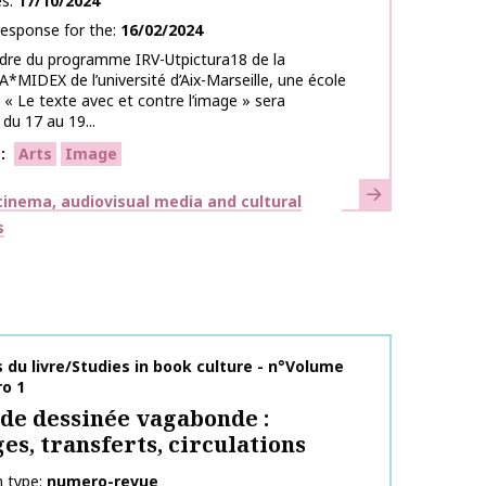
es
17/10/2024
response for the
16/02/2024
adre du programme IRV-Utpictura18 de la
A*MIDEX de l’université d’Aix-Marseille, une école
« Le texte avec et contre l’image » sera
 du 17 au 19...
s
Arts
Image
Learn more
inema, audiovisual media and cultural
s
on name
du livre/Studies in book culture - n°Volume
o 1
de dessinée vagabonde :
es, transferts, circulations
n type
numero-revue