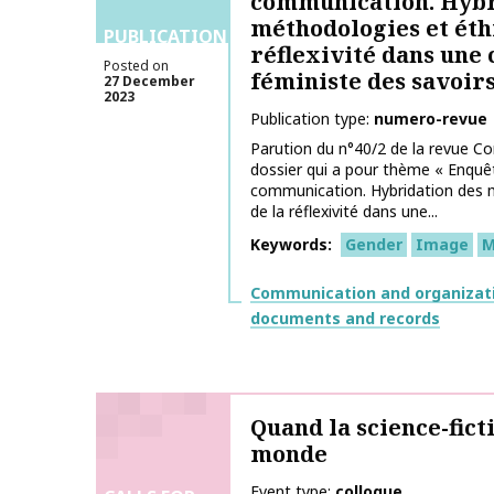
communication. Hybr
méthodologies et éth
PUBLICATIONS
réflexivité dans une
Posted on
féministe des savoir
27 December
2023
Publication type
numero-revue
Parution du n°40/2 de la revue C
dossier qui a pour thème « Enquêt
communication. Hybridation des 
de la réflexivité dans une...
Keywords
Gender
Image
M
Themes
Communication and organizat
documents and records
Quand la science-fict
monde
Event type
colloque