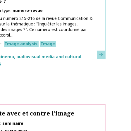
 ?
n type
numero-revue
du numéro 215-216 de la revue Communication &
ur la thématique : "Inquiéter les images,
r des images ?". Ce numéro est coordonné par
orsi....
s
Image analysis
Image
Learn more
inema, audiovisual media and cultural
s
te avec et contre l’image
e
seminaire