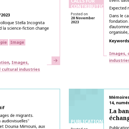
Event dat
CALLS FOR
CONTRIBUTIONS
Expected 
Posted on
/2023
Dans le c
28 November
fondation 
2023
colloque Stella Incognita
d’automne 
d la science-fiction change
organisée,
Keyword
pie
Image
Themes
Images, c
Learn more
industrie
ation
Images,
cultural industries
Publicati
Mémoires 
14, numér
tif
La ban
mages de migrants.
échang
 audiovisuelles"
PUBLICATIONS
 et Dounia Mimouni, aux
Publicatio