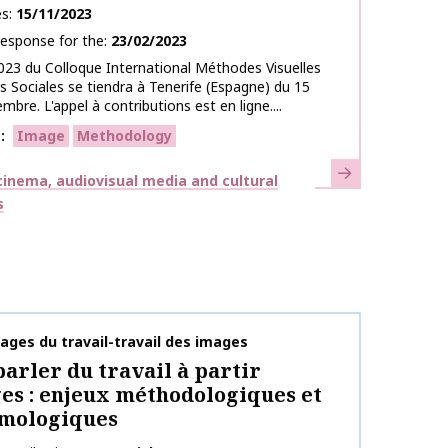
es
15/11/2023
response for the
23/02/2023
2023 du Colloque International Méthodes Visuelles
s Sociales se tiendra à Tenerife (Espagne) du 15
bre. L'appel à contributions est en ligne....
s
Image
Methodology
Learn more
inema, audiovisual media and cultural
s
on name
ges du travail-travail des images
parler du travail à partir
es : enjeux méthodologiques et
émologiques