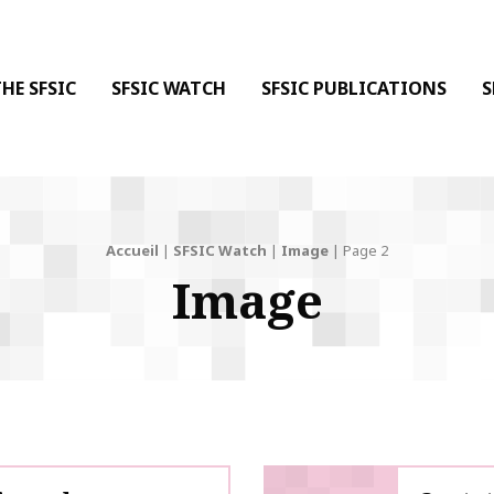
 DE LA COMMUNICATION
 l'Information & de la Communication
HE SFSIC
SFSIC WATCH
SFSIC PUBLICATIONS
S
Accueil
|
SFSIC Watch
|
Image
|
Page 2
Image