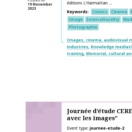
Posted on
éditions L'Harmattan. ...
19 November
2023
Keywords
Comics
Cinema
Image
Interculturality
Med
Photographie
Themes
Images, cinema, audiovisual m
industries
Knowledge mediati
training
Memorial, cultural a
Journée d’étude CERE
avec les images”
Event type
journee-etude-2