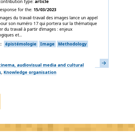
ontribution type
article
response for the
15/03/2023
mages du travail-travail des images lance un appel
 pour son numéro 17 qui portera sur la thématique
er du travail à partir d’images : enjeux
giques et...
s
épistémologie
Image
Methodology
Learn more
inema, audiovisual media and cultural
s
Knowledge organisation