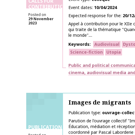
CALLS FOR
CONTRIBUTIONS
Event dates
10/04/2024
Posted on
Expected response for the
20/12
29 November
2023
Appel à contribution pour le XIIe 
qui traite de la thématique "Quan
le monde"....
Keywords
Audiovisual
Dysto
Science-fiction
Utopia
Themes
Public and political communic
cinema, audiovisual media and 
Images de migrants
Publication type
ouvrage-collec
Parution de l'ouvrage collectif "I
Éducation, médiation et réception
PUBLICATIONS
coordonné par Pascal Laborderie