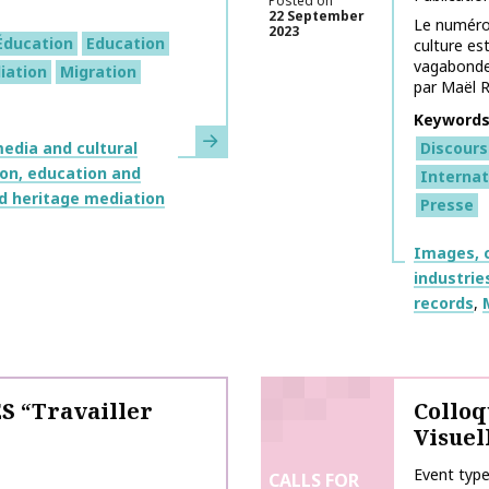
Posted on
22 September
Le numéro 
2023
Éducation
Education
culture es
vagabonde 
iation
Migration
par Maël R
Keyword
Learn more
Discours
edia and cultural
on, education and
Internat
nd heritage mediation
Presse
Themes
Images, c
industrie
records
S “Travailler
Colloq
Visuel
Event typ
CALLS FOR