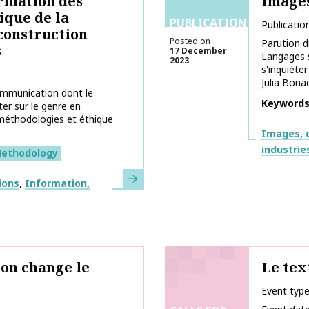
idation des
images
ique de la
PUBLICATIONS
Publicatio
 construction
Posted on
Parution 
s
17 December
Langages s
2023
s'inquiéte
Julia Bonacc
ommunication dont le
Keyword
er sur le genre en
méthodologies et éthique
Themes
Images, c
industrie
ethodology
Learn more
ions
Information,
ion change le
Le tex
Event typ