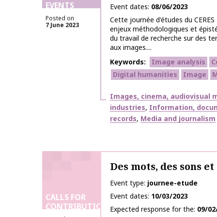
EVENTS
Event dates
08/06/2023
Posted on
Cette journée d'études du CERES 
7 June 2023
enjeux méthodologiques et épist
du travail de recherche sur des te
aux images....
Keywords
Image analysis
C
Digital humanities
Image
M
Themes
Images, cinema, audiovisual m
industries
Information, docu
records
Media and journalism
Des mots, des sons et
Event type
journee-etude
Event dates
10/03/2023
CALLS FOR
CONTRIBUTIONS
Expected response for the
09/02