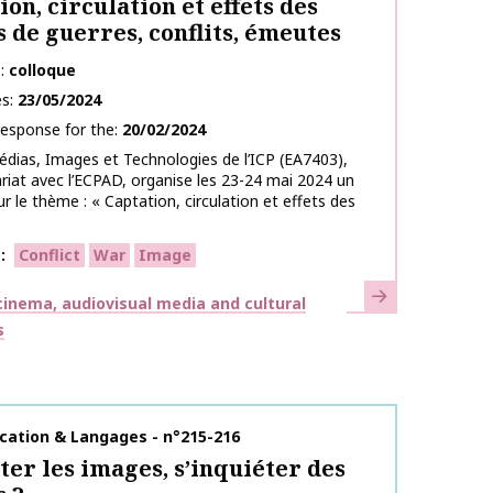
ion, circulation et effets des
 de guerres, conflits, émeutes
e
colloque
es
23/05/2024
response for the
20/02/2024
édias, Images et Technologies de l’ICP (EA7403),
riat avec l’ECPAD, organise les 23-24 mai 2024 un
ur le thème : « Captation, circulation et effets des
s
Conflict
War
Image
Learn more
inema, audiovisual media and cultural
s
on name
ation & Langages - n°215-216
ter les images, s’inquiéter des