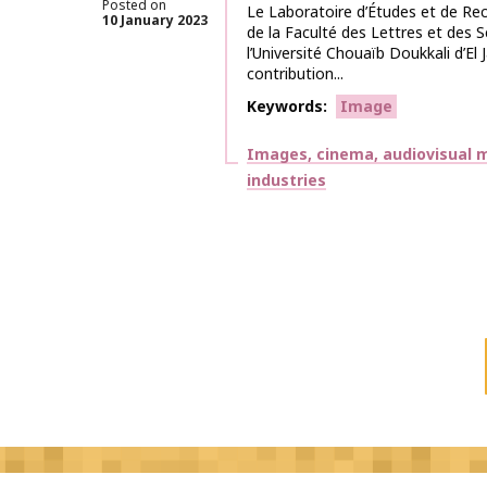
Posted on
Le Laboratoire d’Études et de Rech
10 January 2023
de la Faculté des Lettres et des
l’Université Chouaïb Doukkali d’El 
contribution...
Keywords
Image
Themes
Images, cinema, audiovisual m
industries