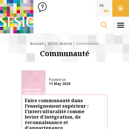
SFSIC Société Française des Sciences de l'Information & de 
Société Française des Sciences de l'In
FR
EN
Men
Accueil
|
SFSIC Watch
|
Communauté
Communauté
Posted on
11 May 2026
CALLS FOR
CONTRIBUTIONS
Faire communauté dans
l’enseignement supérieur :
l’interculturalité comme
levier d’intégration, de
reconnaissance et
d’appartenance