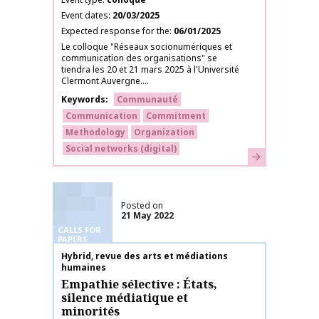
Event dates
20/03/2025
Expected response for the
06/01/2025
Le colloque "Réseaux socionumériques et
communication des organisations" se
tiendra les 20 et 21 mars 2025 à l'Université
Clermont Auvergne....
Keywords
Communauté
Communication
Commitment
Methodology
Organization
Social networks (digital)
Learn more
Posted on
21 May 2022
CALLS FOR
PAPERS
Publication name
Hybrid, revue des arts et médiations
humaines
Empathie sélective : États,
silence médiatique et
minorités