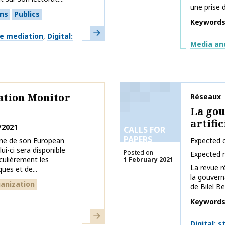
une prise d
ons
Publics
Keyword
Learn more
ge mediation
Digital:
Themes
Media an
tion Monitor
Publicati
Réseaux
La gou
artific
/2021
CALLS FOR
PAPERS
gne de son European
Expected c
i-ci sera disponible
Posted on
Expected 
culièrement les
1 February 2021
La revue r
ues et de...
la gouverna
anization
de Bilel B
Keyword
Learn more
Themes
Digital: 