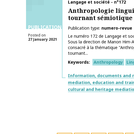
Publication name
Langage et société - n°172
Anthropologie linguis
tournant sémiotique
PUBLICATIONS
Publication type
numero-revue
Posted on
Le numéro 172 de Langage et socié
27 January 2021
Sous la direction de Manon Him-Aqui
consacré à la thématique "Anthropo
tournant...
Keywords
Anthropology
Lin
Themes
Information, documents and 
mediation, education and trai
cultural and heritage mediati