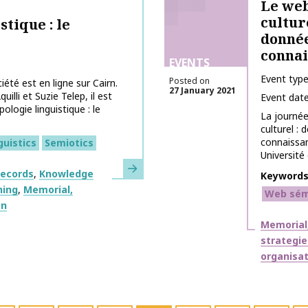
Le web
cultur
tique : le
donnée
connai
EVENTS
Event typ
Posted on
té est en ligne sur Cairn.
27 January 2021
lli et Suzie Telep, il est
Event dat
logie linguistique : le
La journée
culturel :
connaissan
guistics
Semiotics
Université d
Learn more
records
Knowledge
Keyword
ning
Memorial,
Web sém
on
Themes
Memorial,
strategie
organisat