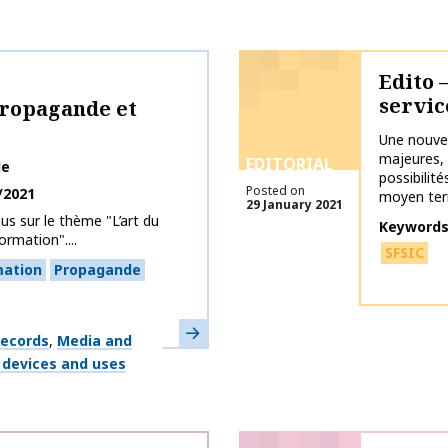
Edito 
servic
propagande et
Une nouvel
majeures, 
EDITORIAL
le
possibilit
Posted on
/2021
moyen ter
29 January 2021
eus sur le thème "L’art du
Keyword
rmation"....
SFSIC
mation
Propagande
Learn more
records
Media and
, devices and uses