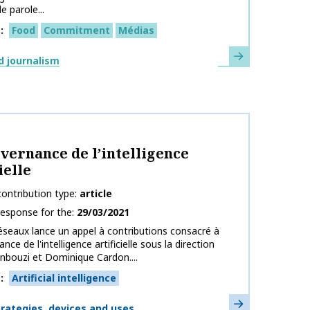
e parole...
s
Food
Commitment
Médias
Learn more
d journalism
on name
vernance de l’intelligence
ielle
ontribution type
article
response for the
29/03/2021
éseaux lance un appel à contributions consacré à
nce de l'intelligence artificielle sous la direction
enbouzi et Dominique Cardon....
s
Artificial intelligence
Learn more
strategies, devices and uses