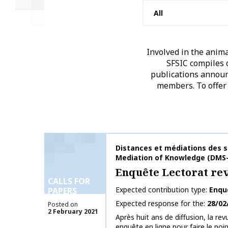
Involved in the anim
SFSIC compiles o
publications announc
members. To offer 
Publication name
Distances et médiations des s
Mediation of Knowledge (DMS
Enquête Lectorat r
CALLS FOR
Expected contribution type
Enqu
PAPERS
Expected response for the
28/02
Posted on
2 February 2021
Après huit ans de diffusion, la 
enquête en ligne pour faire le point