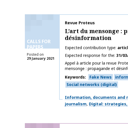
Publication name
Revue Proteus
L’art du mensonge : 
désinformation
CALLS FOR
PAPERS
Expected contribution type
artic
Posted on
Expected response for the
31/03
29 January 2021
Appel à article pour la revue Prot
mensonge : propagande et désinfo
Keywords
Fake News
infor
Social networks (digital)
Themes
Information, documents and 
journalism
Digital: strategies