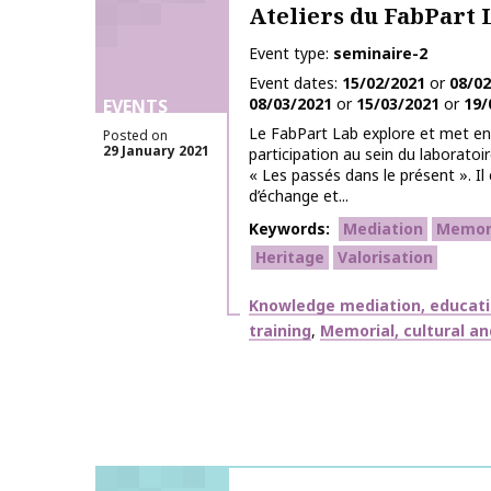
Ateliers du FabPart 
Event type
seminaire-2
Event dates
15/02/2021
or
08/02
08/03/2021
or
15/03/2021
or
19/
EVENTS
Le FabPart Lab explore et met en 
Posted on
29 January 2021
participation au sein du laboratoi
« Les passés dans le présent ». Il 
d’échange et...
Keywords
Mediation
Memor
Heritage
Valorisation
Themes
Knowledge mediation, educat
training
Memorial, cultural a