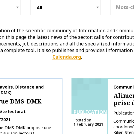
Keywords
ation of the scientific community of Information and Commun
n this page the latest news of the sector: calls for contribu
ements, job descriptions and all the specialized informati
a complete tool, it also publishes and provides information
Calenda.org
.
avoirs. Distance and
Publicati
Communic
-DMK)
Alimen
evue DMS-DMK
prise 
ête lectorat
PUBLICATIONS
Publicatio
/2021
Posted on
Communica
1 February 2021
coordonné
revue DMS-DMK propose une
Kilien Ste
 sur son lectorat....