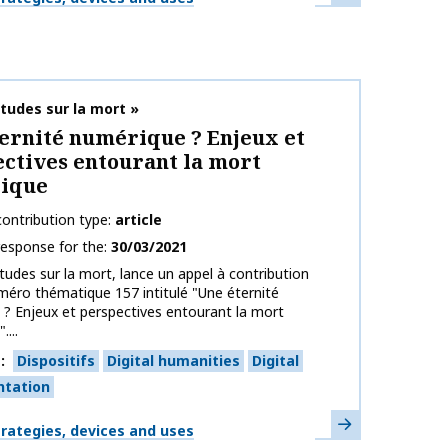
on name
tudes sur la mort »
ernité numérique ? Enjeux et
ctives entourant la mort
ique
ontribution type
article
response for the
30/03/2021
tudes sur la mort, lance un appel à contribution
méro thématique 157 intitulé "Une éternité
? Enjeux et perspectives entourant la mort
...
s
Dispositifs
Digital humanities
Digital
ntation
Learn more
strategies, devices and uses