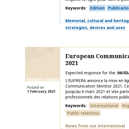
Keywords
Edition
Publicati
Themes
Memorial, cultural and herita
strategies, devices and uses
European Communica
2021
Expected response for the
06/03
MISCELLANEOUS
L'EUPRERA annonce la mise en li
Communication Monitor 2021. Celu
Posted on
jusqu'au 6 mars 2021 et vise parti
1 February 2021
professionnels des relations publiq
Keywords
International
Org
Public relations
Themes
News from our international