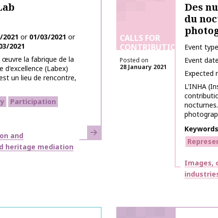
Lab
Des nu
du noc
photog
/2021
or
01/03/2021
or
CALLS FOR
03/2021
CONTRIBUTIONS
Event typ
œuvre la fabrique de la
Event dat
Posted on
28 January 2021
re d'excellence (Labex)
Expected 
est un lieu de rencontre,
L'INHA (Ins
contributi
y
Participation
nocturnes.
photograph
Keyword
Learn more
ion and
Represe
nd heritage mediation
Themes
Images, c
industrie