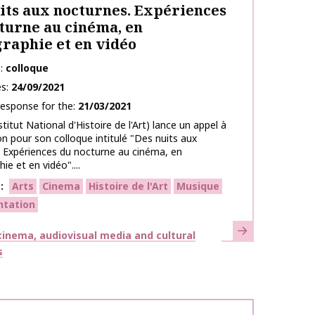
its aux nocturnes. Expériences
turne au cinéma, en
raphie et en vidéo
e
colloque
es
24/09/2021
response for the
21/03/2021
titut National d'Histoire de l'Art) lance un appel à
on pour son colloque intitulé "Des nuits aux
 Expériences du nocturne au cinéma, en
ie et en vidéo"....
s
Arts
Cinema
Histoire de l'Art
Musique
ntation
Learn more
inema, audiovisual media and cultural
s