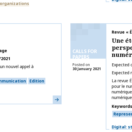
organizations
Publicati
Revue « É
Une ét
perspe
age
CALLS FOR
numér
PAPERS
/2021
Expected c
Posted on
un nouvel appel à
30 January 2021
Expected 
La revue É
mmunication
Edition
pour le nu
numérique 
numérique".
Learn more
Keyword
Represe
Themes
Digital: 