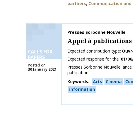
partners
Communication and 
Publication name
Presses Sorbonne Nouvelle
Appel à publications
Expected contribution type
Ouvr
CALLS FOR
PAPERS
Expected response for the
01/06
Posted on
Presses Sorbonne Nouvelle lance 
30 January 2021
publications....
Keywords
Arts
Cinema
Co
information