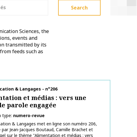
Search
ication Sciences, the
tions, events and
on transmitted by its
 from feeds such as
on name
ation & Langages - n°206
tation et médias : vers une
de parole engagée
n type
numero-revue
tion & Langages met en ligne son numéro 206,
 par Jean-Jacques Boutaud, Camille Brachet et
ngel sur le thème "Alimentation et médias : vers