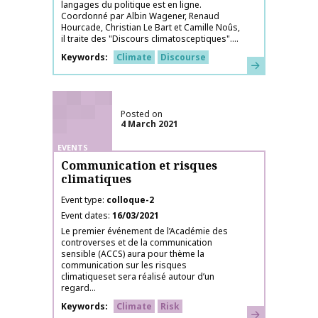
langages du politique est en ligne.
Coordonné par Albin Wagener, Renaud
Hourcade, Christian Le Bart et Camille Noûs,
il traite des "Discours climatosceptiques"....
Keywords
Climate
Discourse
Learn more
Posted on
4 March 2021
EVENTS
Communication et risques
climatiques
Event type
colloque-2
Event dates
16/03/2021
Le premier événement de l’Académie des
controverses et de la communication
sensible (ACCS) aura pour thème la
communication sur les risques
climatiqueset sera réalisé autour d’un
regard...
Keywords
Climate
Risk
Learn more