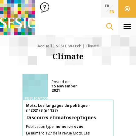
SFSIC Société Française des Sciences de l'Information & de 
Société Française des Sciences de l'In
FR
EN
Men
Accueil
|
SFSIC Watch
|
Climate
Climate
Posted on
15 November
2021
PUBLICATIONS
Publication name
Mots. Les langages du politique -
n°2021/3 (n° 127)
Discours climatosceptiques
Publication type
numero-revue
Le numéro 127 de la revue Mots. Les