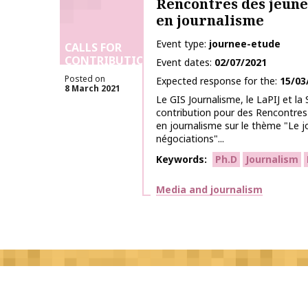
Rencontres des jeune
en journalisme
Event type
journee-etude
CALLS FOR
CONTRIBUTIONS
Event dates
02/07/2021
Posted on
Expected response for the
15/03
8 March 2021
Le GIS Journalisme, le LaPIJ et la
contribution pour des Rencontres
en journalisme sur le thème "Le j
négociations"...
Keywords
Ph.D
Journalism
Themes
Media and journalism