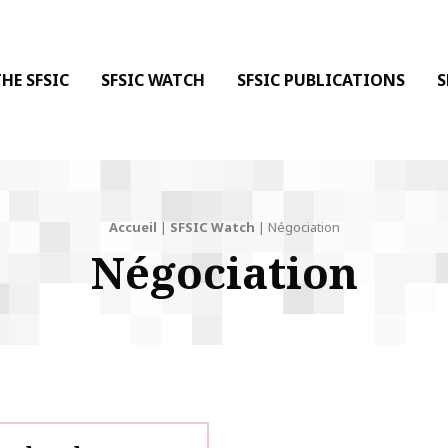
 DE LA COMMUNICATION
 l'Information & de la Communication
HE SFSIC
SFSIC WATCH
SFSIC PUBLICATIONS
S
Accueil
|
SFSIC Watch
|
Négociation
Négociation