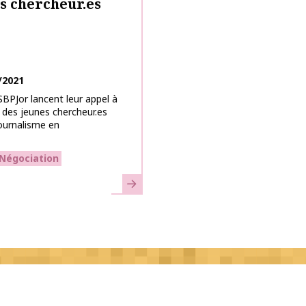
s chercheur.es
/2021
 SBPJor lancent leur appel à
 des jeunes chercheur.es
ournalisme en
Négociation
Learn more