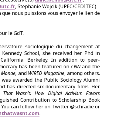
utc.fr
, Stephanie Wojcik (UPEC/CEDITEC)
n que nous puissions vous envoyer le lien de
ur le GdT.
bservatoire sociologique du changement at
 Kennedy School, she received her Phd in
alifornia, Berkeley. In addition to peer-
mocracy
has been featured on
CNN
and the
e Monde,
and
WIRED Magazine
, among others.
was awarded the Public Sociology Alumni
and has directed six documentary films.
Her
n That Wasn’t: How Digital Activism Favors
nguished Contribution to Scholarship Book
 You can follow her on Twitter @schradie or
nthatwasnt.com
.