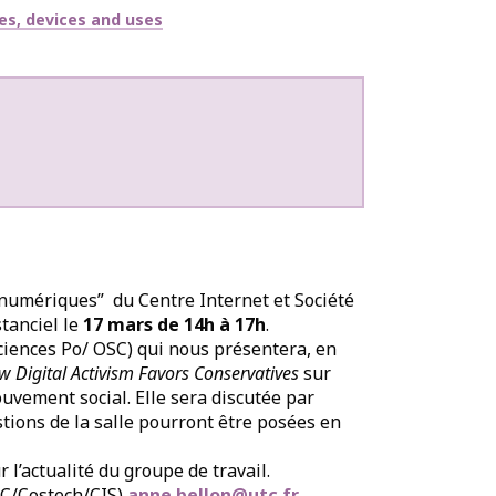
ies, devices and uses
é numériques” du Centre Internet et Société
tanciel le
17 mars de 14h à 17h
.
ciences Po/ OSC) qui nous présentera, en
w Digital Activism Favors Conservatives
sur
ouvement social. Elle sera discutée par
tions de la salle pourront être posées en
l’actualité du groupe de travail.
TC/Costech/CIS)
anne.bellon@utc.fr
,