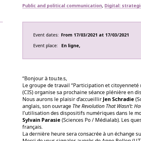
Thématiques
Public and political communication
Digital: strateg
Event dates
From
17/03/2021
at
17/03/2021
Event place
En ligne
,
“Bonjour à tou.te.s,
Le groupe de travail “Participation et citoyennet
(CIS) organise sa prochaine séance plénière en dis
Nous aurons le plaisir d’accueillir
Jen Schradie
(S
anglais, son ouvrage
The Revolution That Wasn’t: Ho
l’utilisation des dispositifs numériques dans le m
Sylvain Parasie
(Sciences Po / Médialab). Les ques
français.
La dernière heure sera consacrée à un échange sur 
Merci de vous signaler auprès de Anne Bellon (U