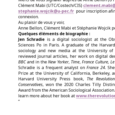
Clément Mabi (UTC/Costech/CIS)
clement.mabi@
stephanie.wojcik@u-pec.fr
pour inscription afi
connexion.
Au plaisir de vous y voir,
Anne Bellon, Clément Mabi et Stéphanie Wojcik po
Quelques éléments de biographie :
Jen Schradie
is a digital sociologist at the O
Sciences Po in Paris.
A graduate of the Harvard
sociology and new media at the University of C
reviewed journal articles, h
er work
on digital de
BBC
and in the
New Yorker
,
Time
,
France Culture, L
Schradie is a frequent analyst on
France 24.
She 
Prize at the University of California, Berkeley, 
Harvard University Press book,
The Revolutio
Conservatives
, won the 2020 Charles Tilly Disti
Award from the American Sociological Association.
learn more about her book at
www.therevolutio
”