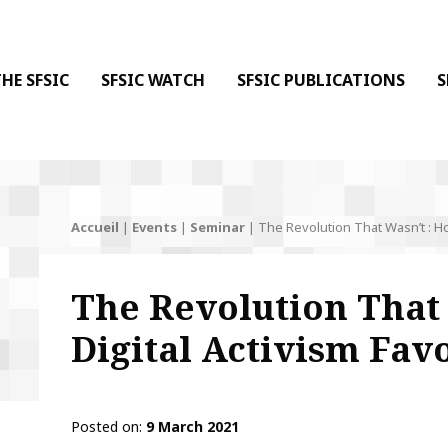
 DE LA COMMUNICATION
 l'Information & de la Communication
HE SFSIC
SFSIC WATCH
SFSIC PUBLICATIONS
S
Accueil
|
Events
|
Seminar
|
The Revolution That Wasn’t : Ho
The Revolution That
Digital Activism Fav
Posted on
9 March 2021