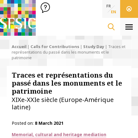
SFSIC Société Française des Sciences de l'Information & de 
Société Française des Sciences de l'In
FR
EN
Men
Accueil
|
Calls for Contributions
|
Study Day
|
Traces et
représentations du passé dans les monuments et le
patrimoine
Traces et représentations du
passé dans les monuments et le
patrimoine
XIXe-XXIe siècle (Europe-Amérique
latine)
Posted on
8 March 2021
Thématiques
Memorial, cultural and heritage mediation