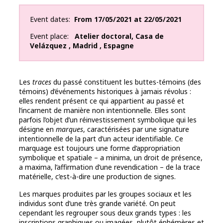
Event dates
From
17/05/2021
at
22/05/2021
Event place
Atelier doctoral
,
Casa de
Velázquez
,
Madrid
,
Espagne
Les
traces
du passé constituent les buttes-témoins (des
témoins) d’événements historiques à jamais révolus :
elles rendent présent ce qui appartient au passé et
l’incarnent de manière non intentionnelle. Elles sont
parfois l’objet d’un réinvestissement symbolique qui les
désigne en
marques
, caractérisées par une signature
intentionnelle de la part d’un acteur identifiable. Ce
marquage est toujours une forme d’appropriation
symbolique et spatiale – a minima, un droit de présence,
a maxima, l’affirmation d’une revendication – de la trace
matérielle, c’est-à-dire une production de signes.
Les marques produites par les groupes sociaux et les
individus sont d’une très grande variété. On peut
cependant les regrouper sous deux grands types : les
inscriptions graphiques ou imagées, plutôt éphémères et