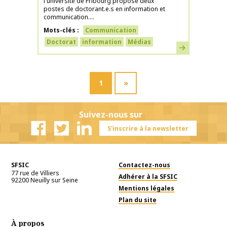
l'université de Fribourg propose deux
postes de doctorant.e.s en information et
communication....
Mots-clés
Communication
Doctorat
information
Médias
En savoir plus
1
»
Suivez-nous sur
S'inscrire à la newsletter
Facebook
Twitter
Linkedin
SFSIC
Contactez-nous
77 rue de Villiers
Adhérer à la SFSIC
92200
Neuilly sur Seine
Mentions légales
Plan du site
À propos