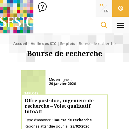
SFSIC Société Française des Sciences de l'Information & de 
Société Française des Sciences
FR
de l'Information
EN
& de la Communication
Men
Accueil
|
Veille des SIC
|
Emplois
|
Bourse de recherche
Bourse de recherche
Mis en ligne le
20 janvier 2026
EMPLOIS
Offre post-doc / ingénieur de
recherche – Volet qualitatif
InfoAlt
Type d’annonce
Bourse de recherche
Réponse attendue pour le
23/02/2026