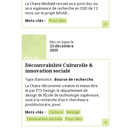
La Chaire MediaM recrute un.e post-doc ou
un.e ingénieur.e de recherche en CDD de 12
mois sur le projet InfoAlt....
Mots-clés
Post-doc
En savoir plus
Mis en ligne le
23 décembre
2025
EMPLOIS
Découvrabilité Culturelle &
innovation sociale
Type d’annonce
Bourse de recherche
La Chaire d’économie créative et mieux-être
et par ÉTS Design, le département de
design de l’École de technologie supérieure,
sont à la recherche d'un·e chercheur·e
postdoctoral·e, pour...
Mots-clés
Culture
Design
Innovation sociale
Post-doc
En savoir plus