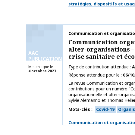
stratégies, dispositifs et usa
Nom de la publication
Communication et organisati
Communication organ
alter-organisations –
AAC
crise sanitaire et éc
PUBLICATIONS
Type de contribution attendue
A
Mis en ligne le
4 octobre 2023
Réponse attendue pour le
06/10
La revue Communication et organi
contributions pour un numéro "
organisationnelle et alter-organi
Sylvie Alemanno et Thomas Heller. 
Mots-clés
Covid-19
Organis
Thématiques
Communication et organisati