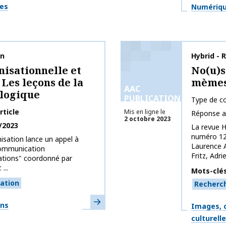
Thématiq
ges
Numérique
on
Nom de la 
Hybrid - 
isationnelle et
No(u)s
 Les leçons de la
mèmes
AAC
ologique
PUBLICATIONS
Type de co
rticle
Mis en ligne le
Réponse a
2 octobre 2023
/2023
La revue H
numéro 12
sation lance un appel à
Laurence A
Communication
Fritz, Adri
sations" coordonné par
...
Mots-clé
ation
Recherc
En savoir plus
ons
Thématiq
Images, c
culturell