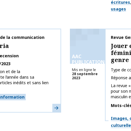
écritures
usages
t de la communication
Nom de la 
Revue Gen
ria
Jouer 
fémini
ecension
AAC
genre
PUBLICATIONS
/2023
Type de co
Mis en ligne le
on et de la
28 septembre
te l’année dans sa
Réponse a
2023
rticles inédits et sans lien
La revue «
pour son n
masculin et
information
Mots-clé
En savoir plus
Thématiq
Images, c
culturell