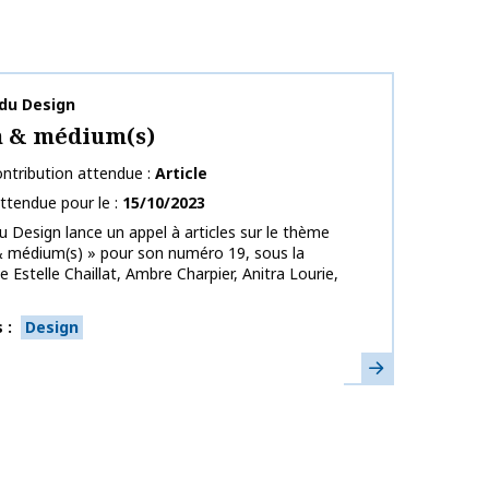
publication
du Design
n & médium(s)
ntribution attendue
Article
ttendue pour le
15/10/2023
u Design lance un appel à articles sur le thème
& médium(s) » pour son numéro 19, sous la
e Estelle Chaillat, Ambre Charpier, Anitra Lourie,
s
Design
En savoir plus
ues