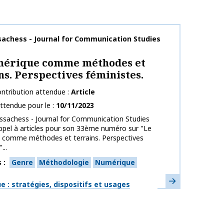
publication
achess - Journal for Communication Studies
mérique comme méthodes et
ns. Perspectives féministes.
ntribution attendue
Article
ttendue pour le
10/11/2023
ssachess - Journal for Communication Studies
ppel à articles pour son 33ème numéro sur "Le
 comme méthodes et terrains. Perspectives
...
s
Genre
Méthodologie
Numérique
En savoir plus
ues
 : stratégies, dispositifs et usages