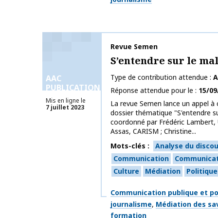
Nom de la publication
Revue Semen
S’entendre sur le ma
Type de contribution attendue
A
AAC
PUBLICATIONS
Réponse attendue pour le
15/09
Mis en ligne le
La revue Semen lance un appel à 
7 juillet 2023
dossier thématique "S'entendre s
coordonné par Frédéric Lambert, 
Assas, CARISM ; Christine...
Mots-clés
Analyse du discou
Communication
Communicati
Culture
Médiation
Politique
Thématiques
Communication publique et po
journalisme
Médiation des sav
formation