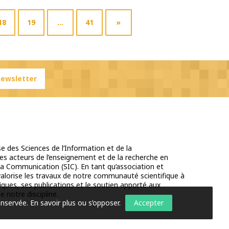
18
19
…
41
»
 newsletter
e des Sciences de l’Information et de la
s acteurs de l’enseignement et de la recherche en
la Communication (SIC). En tant qu’association et
 valorise les travaux de notre communauté scientifique à
iques, ses publications et le soutien apporté aux
e notre discipline.
onservée.
En savoir plus ou s’opposer
.
Accepter