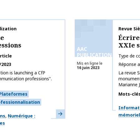
ization
Nom de la 
Revue Siè
he
Écrire
ssions
XXIe s
AAC
PUBLICATIONS
rticle
Type de co
Mis en ligne le
/2023
Réponse a
16 juin 2023
ion is launching a CfP
La revue Si
mmunication professions".
monuments 
Marianne J
Plateformes
Mots-clé
ofessionnalisation
Thématiq
Informat
En savoir plus
mémoriell
ons
Numérique :
ges