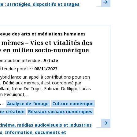
En savoir plus
ues
 : stratégies, dispositifs et usages
publication
Revue des arts et médiations humaines
 mèmes – Vies et vitalités des
 en milieu socio-numérique
ntribution attendue
Article
ttendue pour le
08/11/2023
ybrid lance un appel à contributions pour son
. Dédié aux mèmes, il est coordonné par
llard, Irène De Togni, Fabrizio Defilippi, Lucas
en Péquignot,...
s
Analyse de l'image
Culture numérique
he-création
Réseaux sociaux numériques
En savoir plus
ues
inéma, médias audiovisuels et industries
es
Information, documents et