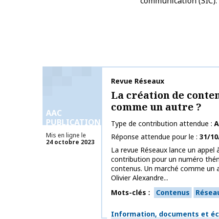
communication (SIC).
Nom de la publication
Revue Réseaux
La création de conte
comme un autre ?
AAC
PUBLICATIONS
Type de contribution attendue
A
Mis en ligne le
Réponse attendue pour le
31/10
24 octobre 2023
La revue Réseaux lance un appel à
contribution pour un numéro thém
contenus. Un marché comme un a
Olivier Alexandre...
Mots-clés
Contenus
Résea
Thématiques
Information, documents et éc