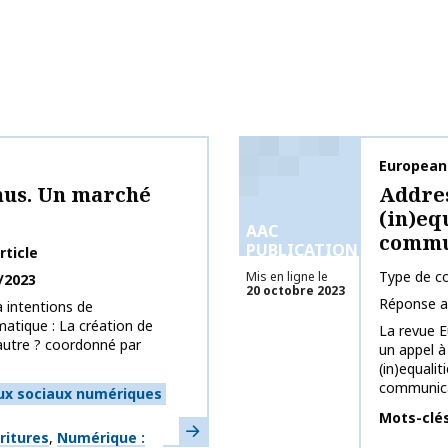
Nom de la 
European
nus. Un marché
Addres
(in)eq
AAC
commu
PUBLICATIONS
rticle
Type de co
Mis en ligne le
/2023
20 octobre 2023
Réponse a
 intentions de
atique : La création de
La revue 
utre ? coordonné par
un appel à
(in)equalit
communicat
ux sociaux numériques
Mots-clé
En savoir plus
ritures
Numérique :