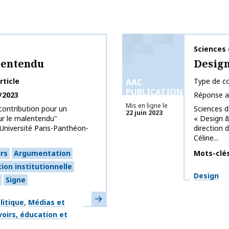
Nom de la 
Sciences 
lentendu
Desig
rticle
Type de co
AAC
PUBLICATIONS
/2023
Réponse a
Mis en ligne le
contribution pour un
Sciences d
22 juin 2023
ur le malentendu"
« Design 
Université Paris-Panthéon-
direction d
Céline...
rs
Argumentation
Mots-clé
on institutionnelle
Thématiq
Design
Signe
En savoir plus
litique
Médias et
oirs, éducation et