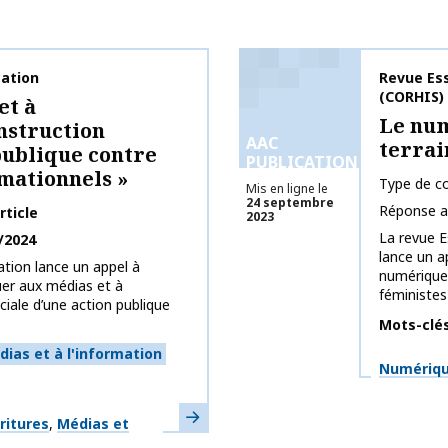
ation
Nom de la 
Revue Ess
(CORHIS)
et à
Le nu
nstruction
AAC
terrai
publique contre
PUBLICATIONS
rmationnels »
Type de co
Mis en ligne le
24 septembre
Réponse a
rticle
2023
La revue E
/2024
lance un a
tion lance un appel à
numérique
uer aux médias et à
féministes"
ciale d’une action publique
Mots-clé
ias et à l'information
Thématiq
Numérique
En savoir plus
ritures
Médias et