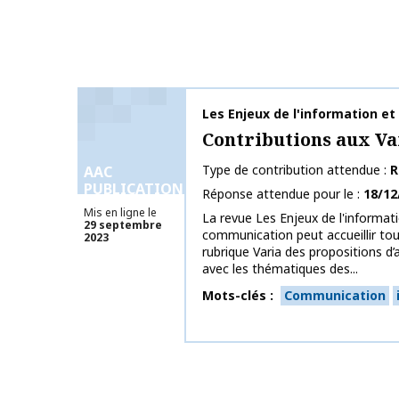
Nom de la publication
Les Enjeux de l'information e
Contributions aux Va
Type de contribution attendue
R
AAC
PUBLICATIONS
Réponse attendue pour le
18/12
Mis en ligne le
La revue Les Enjeux de l'informati
29 septembre
communication peut accueillir tou
2023
rubrique Varia des propositions d’a
avec les thématiques des...
Mots-clés
Communication