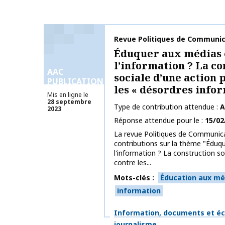
Nom de la publication
Revue Politiques de Communic
Éduquer aux médias 
l’information ? La co
AAC
sociale d’une action 
PUBLICATIONS
les « désordres info
Mis en ligne le
28 septembre
Type de contribution attendue
A
2023
Réponse attendue pour le
15/02
La revue Politiques de Communica
contributions sur la thème "Éduq
l'information ? La construction so
contre les...
Mots-clés
Éducation aux méd
information
Thématiques
Information, documents et éc
journalisme