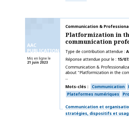
Nom de la publication
Communication & Professional
Platformization in t
communication profe
AAC
PUBLICATIONS
Type de contribution attendue
A
Mis en ligne le
Réponse attendue pour le
15/07
21 juin 2023
Communication & Professionalizat
about "Platformization in the co
...
Mots-clés
Communication
Plateformes numériques
Pr
Thématiques
Communication et organisati
stratégies, dispositifs et usa