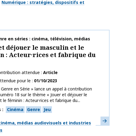
Numérique : stratégies, dispositifs et
publication
re en séries : cinéma, télévision, médias
et déjouer le masculin et le
n : Acteur·rices et fabrique du
ntribution attendue
Article
ttendue pour le
01/10/2023
 Genre en Série » lance un appel à contribution
uméro 18 sur le thème « Jouer et déjouer le
 le féminin : Acteur·rices et fabrique du...
s
Cinéma
Genre
Jeu
En savoir plus
ues
inéma, médias audiovisuels et industries
es