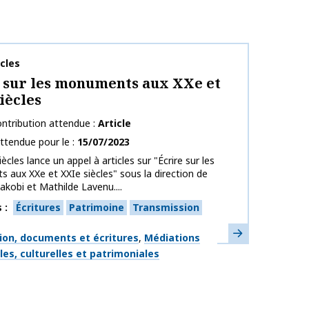
publication
cles
 sur les monuments aux XXe et
iècles
ntribution attendue
Article
ttendue pour le
15/07/2023
ècles lance un appel à articles sur "Écrire sur les
aux XXe et XXIe siècles" sous la direction de
akobi et Mathilde Lavenu....
s
Écritures
Patrimoine
Transmission
En savoir plus
ues
ion, documents et écritures
Médiations
es, culturelles et patrimoniales