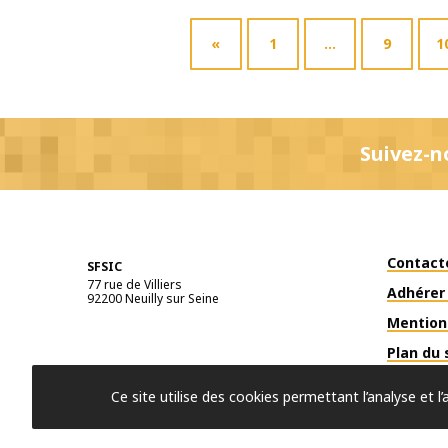
«
1
…
9
1
Suivez-n
Contact
SFSIC
77 rue de Villiers
Adhérer 
92200
Neuilly sur Seine
Mention
Plan du 
Ce site utilise des cookies permettant l’analyse et 