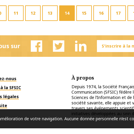
0
11
12
13
14
15
16
17
ous sur
S'inscrire à la
Facebook
Twitter
Linkedin
À propos
ez-nous
Depuis 1974, la Société Français
à la SFSIC
Communication (SFSIC) fédère le
s légales
Sciences de l’Information et de 
société savante, elle appuie et
site
travers ses événements scientif
initiatives développées au sein d
l’amélioration de votre navigation. Aucune donnée personnelle n’est c