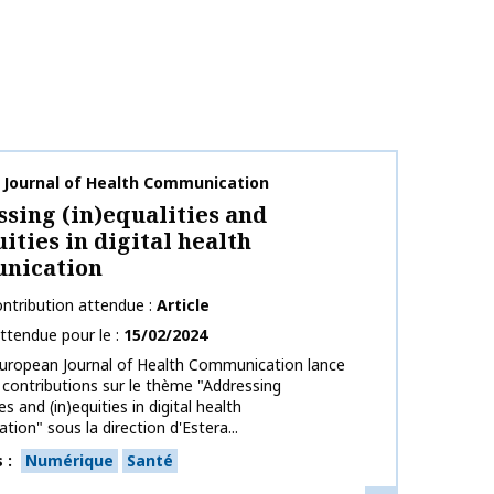
publication
 Journal of Health Communication
sing (in)equalities and
uities in digital health
nication
ntribution attendue
Article
ttendue pour le
15/02/2024
European Journal of Health Communication lance
 contributions sur le thème "Addressing
ies and (in)equities in digital health
ion" sous la direction d'Estera...
s
Numérique
Santé