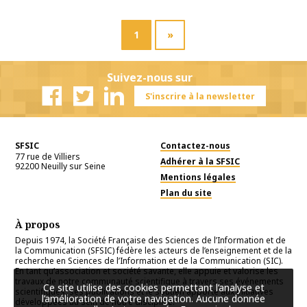
1
»
Suivez-nous sur
S'inscrire à la newsletter
Facebook
Twitter
Linkedin
SFSIC
Contactez-nous
77 rue de Villiers
Adhérer à la SFSIC
92200
Neuilly sur Seine
Mentions légales
Plan du site
À propos
Depuis 1974, la Société Française des Sciences de l’Information et de
la Communication (SFSIC) fédère les acteurs de l’enseignement et de la
recherche en Sciences de l’Information et de la Communication (SIC).
En tant qu’association et société savante, elle appuie et valorise les
travaux de notre communauté scientifique à travers ses événements
Ce site utilise des cookies permettant l’analyse et
scientifiques, ses publications et le soutien apporté aux initiatives
l’amélioration de votre navigation. Aucune donnée
développées au sein de notre discipline.