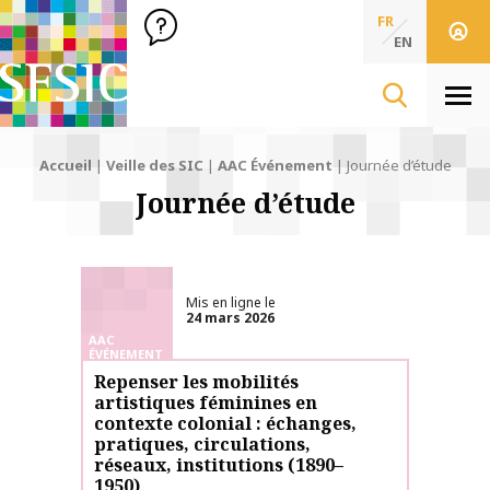
SFSIC Société Française des Sciences de l'Information & de 
Société Française des Sciences
FR
de l'Information
EN
& de la Communication
Men
Accueil
|
Veille des SIC
|
AAC Événement
|
Journée d’étude
Journée d’étude
Mis en ligne le
24 mars 2026
AAC
ÉVÉNEMENT
Repenser les mobilités
artistiques féminines en
contexte colonial : échanges,
pratiques, circulations,
réseaux, institutions (1890–
1950)