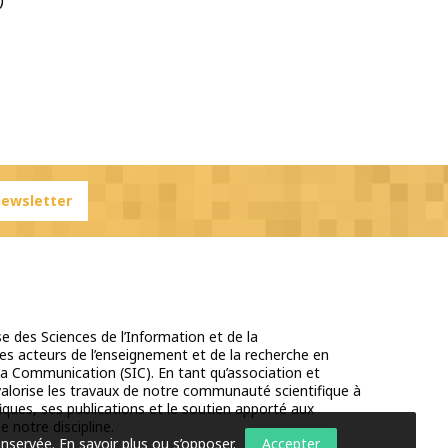
 newsletter
e des Sciences de l’Information et de la
s acteurs de l’enseignement et de la recherche en
la Communication (SIC). En tant qu’association et
 valorise les travaux de notre communauté scientifique à
iques, ses publications et le soutien apporté aux
e notre discipline.
onservée.
En savoir plus ou s’opposer
.
Accepter