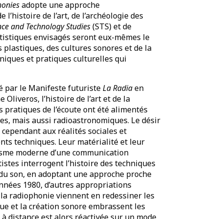
honies
adopte une approche
l’histoire de l’art, de l’archéologie des
nce and Technology Studies
(STS) et de
artistiques envisagés seront eux-mêmes le
s plastiques, des cultures sonores et de la
iques et pratiques culturelles qui
é par le Manifeste futuriste
La
Radia
en
 Oliveros, l’histoire de l’art et de la
s pratiques de l’écoute ont été alimentés
es, mais aussi radioastronomiques. Le désir
 cependant aux réalités sociales et
nts techniques. Leur matérialité et leur
tasme moderne d’une communication
istes interrogent l’histoire des techniques
 du son, en adoptant une approche proche
 années 1980, d’autres appropriations
la radiophonie viennent en redessiner les
que et la création sonore embrassent les
à distance est alors réactivée sur un mode