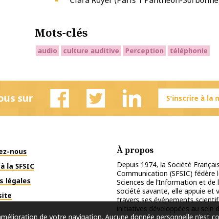
Mots-clés
audio
culture auditive
Perception
téléphonie
ous sur
S'inscrire à la
Facebook
Twitter
Linkedin
À propos
ez-nous
Depuis 1974, la Société Français
à la SFSIC
Communication (SFSIC) fédère le
s légales
Sciences de l’Information et de 
société savante, elle appuie et
site
travers ses événements scientif
initiatives développées au sein d
l’amélioration de votre navigation. Aucune donnée personnelle n’est c