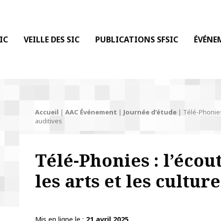
 DE LA COMMUNICATION
IC
VEILLE DES SIC
PUBLICATIONS SFSIC
ÉVÉNE
Accueil
|
AAC Événement
|
Journée d’étude
|
Télé-Phonies 
auditives
Télé-Phonies : l’écou
les arts et les cultur
Mis en ligne le
21 avril 2025