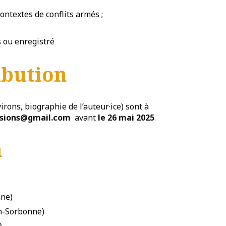
ontextes de conflits armés ;
s ou enregistré
ibution
rons, biographie de l’auteur·ice) sont à
visions@gmail.com
avant
le 26 mai 2025
.
n
nne)
on-Sorbonne)
)