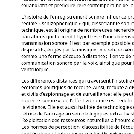
collaboratif et préfigure l’ère contemporaine de l
L’histoire de l’enregistrement sonore influence p
régime « schizophonique » qui, dissociant le son 
technique, est à l’origine de nombreuses recherc
narrations qui forment l’hypothèse d’une dimensio
transmission sonore. Il est par exemple possible 
dispositifs, érigés par la musique concrète en vér
comme une forme d’écoute à distance ; il en va d
communication sonore par la voix, ainsi que pour l
ventriloquie.
Les différentes distances qui traversent l’histoir
écologies politiques de l’écoute. Ainsi, l’écoute à 
et civils d’espionnage et de surveillance ; elle peu
« guerre sonore », où l’affect vibratoire est redéfin
la violence. Elle est aussi habitée de technologie
l’étude de l’ancrage au sein de logiques extractivi
l’exploitation des ressources naturelles à l’heure 
Les normes de perception, d’accessibilité de l’éco
sont également interrogées par les
Disability medi