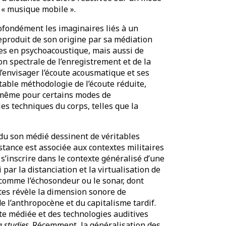
a « musique mobile ».
rofondément les imaginaires liés à un
reproduit de son origine par sa médiation
hes en psychoacoustique, mais aussi de
n spectrale de l’enregistrement et de la
d’envisager l’écoute acousmatique et ses
itable méthodologie de l’écoute réduite,
e même pour certains modes de
es techniques du corps, telles que la
e du son médié dessinent de véritables
distance est associée aux contextes militaires
t s’inscrire dans le contexte généralisé d’une
i par la distanciation et la virtualisation de
s comme l’échosondeur ou le sonar, dont
stes révèle la dimension sonore de
de l’anthropocène et du capitalisme tardif.
ute médiée et des technologies auditives
a studies
. Récemment, la généralisation des