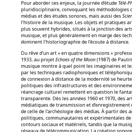
Pour aborder ces enjeux, la journée d’étude
Télé-P
pluridisciplinaire, convoquant les méthodologies de 
médias et des études sonores, mais aussi des
Scie
l’histoire de la musique. Les objets et pratiques 
plus souvent hybrides, situés à la jonction des art
musique, et plus généralement en marge des techn
dominent l’historiographie de l’écoute à distance.
Du rêve d’un art « en quatre dimensions » profess
1933, au projet
Echoes of the Moon
(1987) de Pauline
musique montre à quel point les imaginaires et le
par les techniques radiophoniques et téléphoniqu
de connexion à distance de la modernité se heurte
politiques des infrastructures et des environneme
réancrage culturel remettent en question le fan
transparente. Dès les années 1960 et 1970, des art
médiatiques de transmission et d’enregistrement
de celle de l’archéologie des médias. À partir des
politiques, communautaires et expérimentales de 
contours sociaux et matériels, tandis que la musi
réseaux de télécommunication. La création sonore 