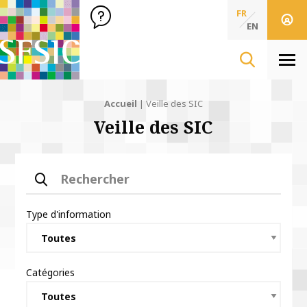
SFSIC Société Française des Sciences de l'Information & de 
Société Française des Sciences
FR
de l'Information
EN
& de la Communication
Men
Accueil
|
Veille des SIC
Veille des SIC
Rechercher
Type d'information
Catégories