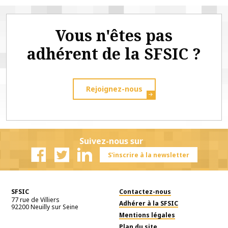
Vous n'êtes pas
adhérent de la SFSIC ?
Rejoignez-nous
Suivez-nous sur
S'inscrire à la newsletter
Facebook
Twitter
Linkedin
SFSIC
Contactez-nous
77 rue de Villiers
Adhérer à la SFSIC
92200
Neuilly sur Seine
Mentions légales
Plan du site