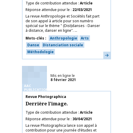
Type de contribution attendue
Article
Réponse attendue pour le
22/03/2021
La revue Anthropologie et Sociétés fait part
de son appel à article pour son numéro
spécial sur le thème " (Dist)danses - Danser
à distance, danser en ligne". ...
Mots-clés
Anthropologie
Arts
Danse
Distanciation sociale
Méthodologie
En savoir plus
Mis en ligne le
8 février 2021
AAC
PUBLICATIONS
Nom de la publication
Revue Photographica
Derrière l’image.
Type de contribution attendue
Article
Réponse attendue pour le
30/04/2021
La revue Photographica lance son appel à
contribution pour une journée d'études et