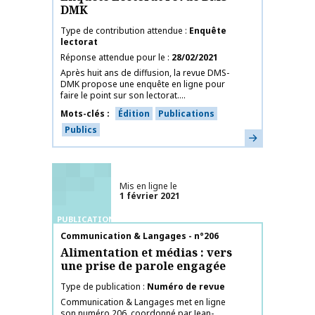
DMK
Type de contribution attendue
Enquête
lectorat
Réponse attendue pour le
28/02/2021
Après huit ans de diffusion, la revue DMS-
DMK propose une enquête en ligne pour
faire le point sur son lectorat....
Mots-clés
Édition
Publications
Publics
En savoir plus
Mis en ligne le
1 février 2021
PUBLICATIONS
Nom de la publication
Communication & Langages - n°206
Alimentation et médias : vers
une prise de parole engagée
Type de publication
Numéro de revue
Communication & Langages met en ligne
son numéro 206, coordonné par Jean-