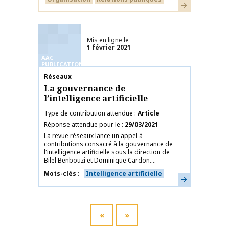
En savoir plus
Mis en ligne le
1 février 2021
AAC
PUBLICATIONS
Nom de la publication
Réseaux
La gouvernance de
l’intelligence artificielle
Type de contribution attendue
Article
Réponse attendue pour le
29/03/2021
La revue réseaux lance un appel à
contributions consacré à la gouvernance de
l'intelligence artificielle sous la direction de
Bilel Benbouzi et Dominique Cardon....
Mots-clés
Intelligence artificielle
En savoir plus
«
»