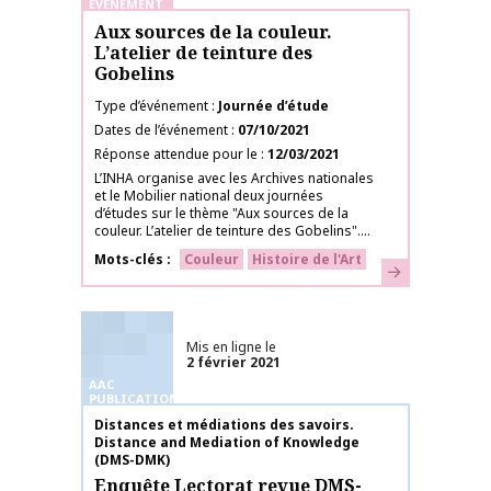
ÉVÉNEMENT
Aux sources de la couleur.
L’atelier de teinture des
Gobelins
Type d’événement
Journée d’étude
Dates de l’événement
07/10/2021
Réponse attendue pour le
12/03/2021
L’INHA organise avec les Archives nationales
et le Mobilier national deux journées
d’études sur le thème "Aux sources de la
couleur. L’atelier de teinture des Gobelins"....
Mots-clés
Couleur
Histoire de l'Art
En savoir plus
Mis en ligne le
2 février 2021
AAC
PUBLICATIONS
Nom de la publication
Distances et médiations des savoirs.
Distance and Mediation of Knowledge
(DMS-DMK)
Enquête Lectorat revue DMS-