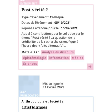
AAC
ÉVÉNEMENT
Post-vérité ?
Type d’événement
Colloque
Dates de l’événement
05/10/2021
Réponse attendue pour le
15/02/2021
Appel à contribution pour le colloque sur le
thème "Post-vérité ? La question de la
crédibilité de la recherche scientifique à
l'heure des « faits alternatifs"....
Mots-clés
Analyse du discours
épistémologie
information
Médias
Sciences
En savoir plus
Mis en ligne le
8 février 2021
AAC
PUBLICATIONS
Nom de la publication
Anthropologie et Sociétés
(Dist)danses