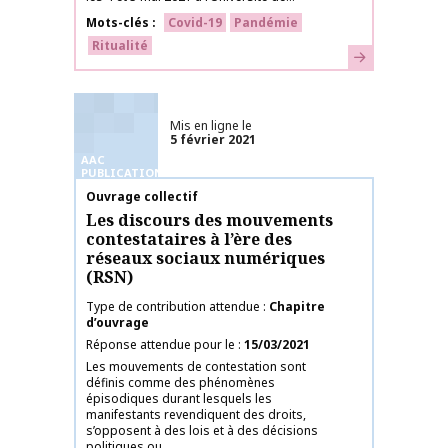
Mots-clés
Covid-19
Pandémie
Ritualité
En savoir plus
Mis en ligne le
5 février 2021
AAC
PUBLICATIONS
Nom de la publication
Ouvrage collectif
Les discours des mouvements
contestataires à l’ère des
réseaux sociaux numériques
(RSN)
Type de contribution attendue
Chapitre
d’ouvrage
Réponse attendue pour le
15/03/2021
Les mouvements de contestation sont
définis comme des phénomènes
épisodiques durant lesquels les
manifestants revendiquent des droits,
s’opposent à des lois et à des décisions
politiques ou...