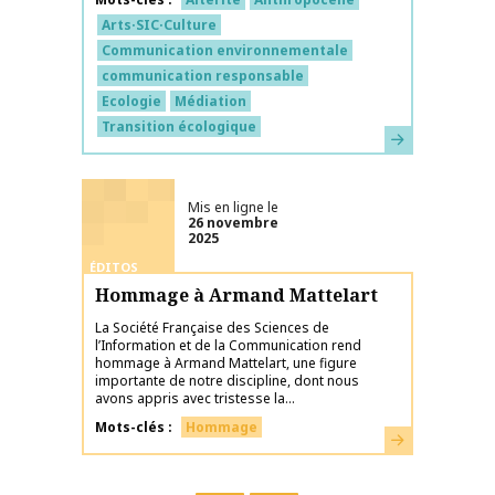
Arts·SIC·Culture
Communication environnementale
communication responsable
Ecologie
Médiation
Transition écologique
En savoir plus
Mis en ligne le
26 novembre
2025
ÉDITOS
Hommage à Armand Mattelart
La Société Française des Sciences de
l’Information et de la Communication rend
hommage à Armand Mattelart, une figure
importante de notre discipline, dont nous
avons appris avec tristesse la...
Mots-clés
Hommage
En savoir plus