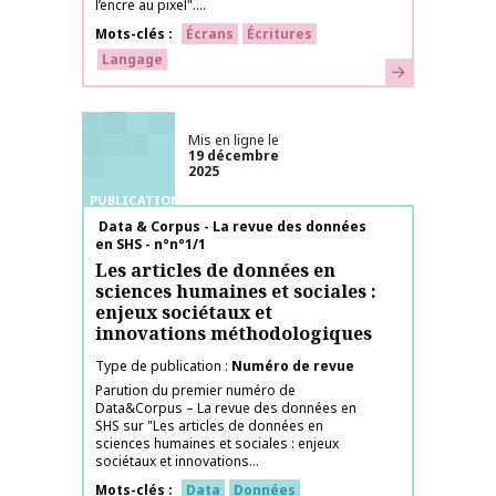
l’encre au pixel"....
Mots-clés
Écrans
Écritures
Langage
En savoir plus
Mis en ligne le
19 décembre
2025
PUBLICATIONS
Nom de la publication
Data & Corpus - La revue des données
en SHS - n°n°1/1
Les articles de données en
sciences humaines et sociales :
enjeux sociétaux et
innovations méthodologiques
Type de publication
Numéro de revue
Parution du premier numéro de
Data&Corpus – La revue des données en
SHS sur "Les articles de données en
sciences humaines et sociales : enjeux
sociétaux et innovations...
Mots-clés
Data
Données