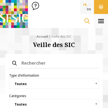
SFSIC Société Française des Sciences de l'Information & de 
Société Française des Sciences
FR
de l'Information
EN
& de la Communication
Men
Accueil
|
Veille des SIC
Veille des SIC
Rechercher
Type d'information
Catégories