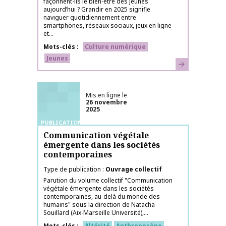
façonnent-ils le bien-être des jeunes
aujourd’hui ? Grandir en 2025 signifie
naviguer quotidiennement entre
smartphones, réseaux sociaux, jeux en ligne
et...
Mots-clés
Culture numérique
Jeunes
En savoir plus
Mis en ligne le
26 novembre
2025
PUBLICATIONS
Communication végétale
émergente dans les sociétés
contemporaines
Type de publication
Ouvrage collectif
Parution du volume collectif "Communication
végétale émergente dans les sociétés
contemporaines, au-delà du monde des
humains" sous la direction de Natacha
Souillard (Aix-Marseille Université),...
Mots-clés
Altérité
Anthropocène