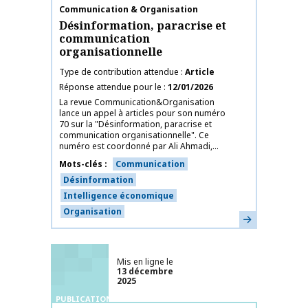
Nom de la publication
Communication & Organisation
Désinformation, paracrise et
communication
organisationnelle
Type de contribution attendue
Article
Réponse attendue pour le
12/01/2026
La revue Communication&Organisation
lance un appel à articles pour son numéro
70 sur la "Désinformation, paracrise et
communication organisationnelle". Ce
numéro est coordonné par Ali Ahmadi,...
Mots-clés
Communication
Désinformation
Intelligence économique
Organisation
En savoir plus
Mis en ligne le
13 décembre
2025
PUBLICATIONS