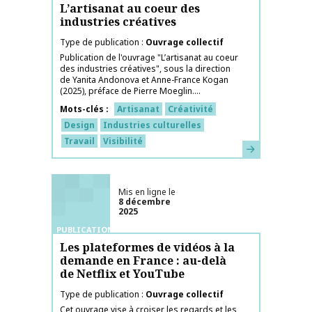
L’artisanat au coeur des
industries créatives
Type de publication
Ouvrage collectif
Publication de l'ouvrage "L’artisanat au coeur
des industries créatives", sous la direction
de Yanita Andonova et Anne-France Kogan
(2025), préface de Pierre Moeglin....
Mots-clés
Artisanat
Créativité
Design
Industries culturelles
Travail
Visibilité
En savoir plus
Mis en ligne le
8 décembre
2025
PUBLICATIONS
Les plateformes de vidéos à la
demande en France : au-delà
de Netflix et YouTube
Type de publication
Ouvrage collectif
Cet ouvrage vise à croiser les regards et les