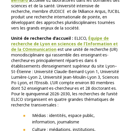
Bernard
accueille 62 laboratoires dans les domaines des
sciences et de la santé. Université intensive de
recherche, membre d’UDICE et de l’Alliance Arqus, l’UCBL
produit une recherche internationale de pointe, en
développant des approches pluridisciplinaires tournées
vers les grands enjeux de la société.
Unité de recherche d’accueil :
ELICO,
Équipe de
recherche de Lyon en sciences de l’Information et
de la COmmunication
est une unité de recherche (UR)
monodisciplinaire qui rassemble des enseignant·es-
chercheur·es principalement réparti·es dans 6
établissements d’enseignement supérieur du site Lyon–
St-Étienne : Université Claude-Bernard-Lyon 1, Université
Lumière-Lyon 2, Université Jean-Moulin-Lyon 3, Sciences
Po Lyon, et l’Enssib. L’UR compte environ 80 membres
dont 52 enseignant·es-chercheur·es et 28 doctorant·es.
Pour le quinquennal 2026-2030, les recherches de l’unité
ELICO s’organisent en quatre grandes thématiques de
recherche transversales :
Médias : identités, espace public,
information, journalisme
Culture : médiations, institutions,