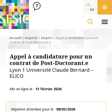
SFSIC Société Française des Sciences de l'Information & de 
Société Française des Sciences
FR
de l'Information
EN
& de la Communication
Men
Accueil
|
Emplois
|
Emploi
|
Appel à candidature pour un
contrat de Post-Doctorant.e
Appel à candidature pour un
contrat de Post-Doctorant.e
Lyon 1 Université Claude Bernard –
ELICO
Mis en ligne le
13 février 2026
Réponse attendue pour le
08/03/2026