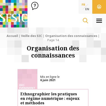
SFSIC Société Française des Sciences de l'Information & de 
Société Française des Sciences
FR
de l'Information
EN
& de la Communication
Men
Accueil
|
Veille des SIC
|
Organisation des connaissances
|
Page 14
Organisation des
connaissances
Mis en ligne le
6 juin 2021
AAC
ÉVÉNEMENT
Ethnographier les pratiques
en régime numérique : enjeux
et méthodes