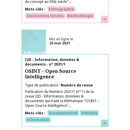
du concept au XXIe siècle"....
Mots-clés
Ethnographie
Institutions totales
Méthodologie
En savoir plus
Mis en ligne le
25 mai 2021
PUBLICATIONS
Nom de la publication
I2D - Information, données &
documents - n° 2021/1
OSINT – Open Source
Intelligence
Type de publication
Numéro de revue
Publication du Numéro 2021/1 (n° 1) de la
revue I2D - Information, données &
documents qui traite la thématique "OSINT –
Open Source Intelligence"...
Mots-clés
Documentation
Données
information
En savoir plus