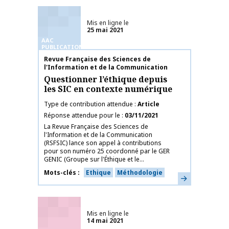
Mis en ligne le
25 mai 2021
AAC
PUBLICATIONS
Nom de la publication
Revue Française des Sciences de
l'Information et de la Communication
Questionner l’éthique depuis
les SIC en contexte numérique
Type de contribution attendue
Article
Réponse attendue pour le
03/11/2021
La Revue Française des Sciences de
l'Information et de la Communication
(RSFSIC) lance son appel à contributions
pour son numéro 25 coordonné par le GER
GENIC (Groupe sur l'Éthique et le...
Mots-clés
Ethique
Méthodologie
En savoir plus
Mis en ligne le
14 mai 2021