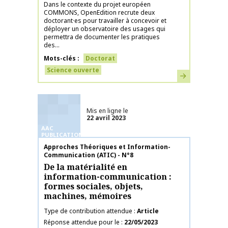
Dans le contexte du projet européen
COMMONS, OpenEdition recrute deux
doctorant·es pour travailler à concevoir et
déployer un observatoire des usages qui
permettra de documenter les pratiques
des...
Mots-clés
Doctorat
Science ouverte
En savoir plus
Mis en ligne le
22 avril 2023
AAC
PUBLICATIONS
Nom de la publication
Approches Théoriques et Information-
Communication (ATIC) - N°8
De la matérialité en
information-communication :
formes sociales, objets,
machines, mémoires
Type de contribution attendue
Article
Réponse attendue pour le
22/05/2023