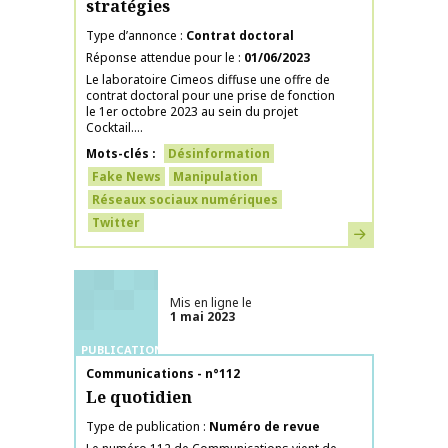
stratégies
Type d’annonce
Contrat doctoral
Réponse attendue pour le
01/06/2023
Le laboratoire Cimeos diffuse une offre de
contrat doctoral pour une prise de fonction
le 1er octobre 2023 au sein du projet
Cocktail....
Mots-clés
Désinformation
Fake News
Manipulation
Réseaux sociaux numériques
Twitter
En savoir plus
Mis en ligne le
1 mai 2023
PUBLICATIONS
Nom de la publication
Communications - n°112
Le quotidien
Type de publication
Numéro de revue