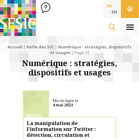
SFSIC Société Française des Sciences de l'Information & de 
Société Française des Sciences
FR
de l'Information
EN
& de la Communication
Men
Accueil
|
Veille des SIC
|
Numérique : stratégies, dispositifs
et usages
|
Page 21
Numérique : stratégies,
dispositifs et usages
Mis en ligne le
4 mai 2023
EMPLOIS
La manipulation de
l’information sur Twitter :
détection, circulation et