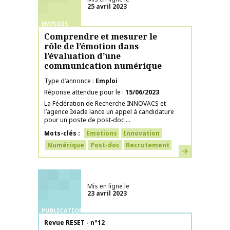
25 avril 2023
EMPLOIS
Comprendre et mesurer le
rôle de l’émotion dans
l’évaluation d’une
communication numérique
Type d’annonce
Emploi
Réponse attendue pour le
15/06/2023
La Fédération de Recherche INNOVACS et
l’agence Ixiade lance un appel à candidature
pour un poste de post-doc....
Mots-clés
Emotions
Innovation
Numérique
Post-doc
Recrutement
En savoir plus
Mis en ligne le
23 avril 2023
PUBLICATIONS
Nom de la publication
Revue RESET - n°12