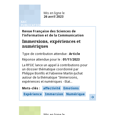
Mis en ligne le
26 avril 2023
AAC
PUBLICATIONS
Nom de la publication
Revue Française des Sciences de
l'information et de la Communication
Immersions, expériences et
numériques
Type de contribution attendue
Article
Réponse attendue pour le
01/11/2023
La RFSIC lance un appel à contributions pour
un dossier thématique coordonné par
Philippe Bonfils et Fabienne Martin-Juchat
autour de la thématique "Immersions,
expériences et numériques - Etat...
Mots-clés
affectivité
Emotions
Expérience
Immersion
Numérique
En savoir plus
Mis en ligne le