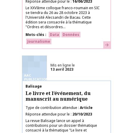
Réponse attendue pour le
16/06/2023
Le XXVIème colloque franco-roumain en SIC
se tiendra du 26 au 28 octobre 2023 à
l'Université Alecsandri de Bacau. Cette
édition sera consacrée à la thématique
"Ordres et désordres...
Mots-clés
Data
Données
Journalisme
En savoir plus
Mis en ligne le
13 avril 2023
AAC
PUBLICATIONS
Nom de la publication
Balisage
Le livre et l’événement, du
manuscrit au numérique
Type de contribution attendue
Article
Réponse attendue pour le
20/10/2023
La revue Balisage lance un appel à
contributions pour un dossier thématique
consacré à la thématique "Le livre et