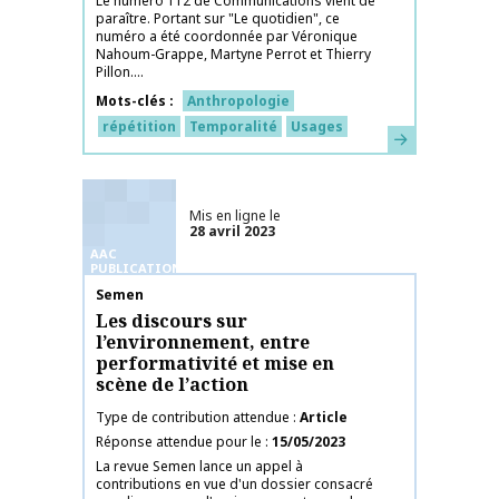
Le numéro 112 de Communications vient de
paraître. Portant sur "Le quotidien", ce
numéro a été coordonnée par Véronique
Nahoum-Grappe, Martyne Perrot et Thierry
Pillon....
Mots-clés
Anthropologie
répétition
Temporalité
Usages
En savoir plus
Mis en ligne le
28 avril 2023
AAC
PUBLICATIONS
Nom de la publication
Semen
Les discours sur
l’environnement, entre
performativité et mise en
scène de l’action
Type de contribution attendue
Article
Réponse attendue pour le
15/05/2023
La revue Semen lance un appel à
contributions en vue d'un dossier consacré