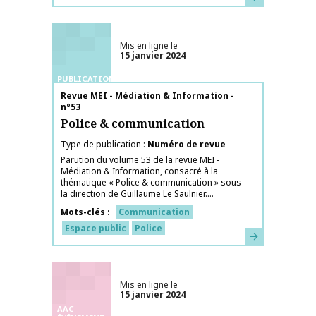
Mis en ligne le
15 janvier 2024
PUBLICATIONS
Nom de la publication
Revue MEI - Médiation & Information -
n°53
Police & communication
Type de publication
Numéro de revue
Parution du volume 53 de la revue MEI -
Médiation & Information, consacré à la
thématique « Police & communication » sous
la direction de Guillaume Le Saulnier....
Mots-clés
Communication
Espace public
Police
En savoir plus
Mis en ligne le
15 janvier 2024
AAC