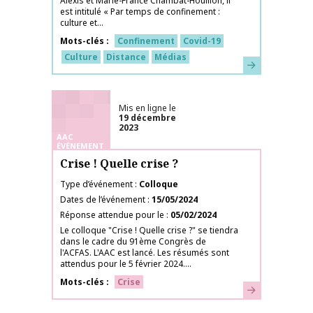
Alexis et Marie-France Chambat-Houillon, il
est intitulé « Par temps de confinement :
culture et...
Mots-clés
Confinement
Covid-19
Culture
Distance
Médias
En savoir plus
Mis en ligne le
19 décembre
2023
AAC
ÉVÉNEMENT
Crise ! Quelle crise ?
Type d’événement
Colloque
Dates de l’événement
15/05/2024
Réponse attendue pour le
05/02/2024
Le colloque "Crise ! Quelle crise ?" se tiendra
dans le cadre du 91ème Congrès de
l'ACFAS. L'AAC est lancé. Les résumés sont
attendus pour le 5 février 2024....
Mots-clés
Crise
En savoir plus