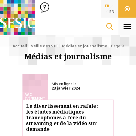
SFSIC Société Française des Sciences de l'Information & de 
Société Française des Sciences
FR
de l'Information
EN
& de la Communication
Men
Accueil
|
Veille des SIC
|
Médias et journalisme
|
Page 9
Médias et journalisme
Mis en ligne le
23 janvier 2024
AAC
ÉVÉNEMENT
Le divertissement en rafale :
les études médiatiques
francophones à l’ère du
streaming et de la vidéo sur
demande