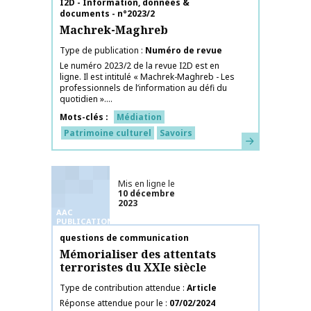
Nom de la publication
I2D - Information, données &
documents - n°2023/2
Machrek-Maghreb
Type de publication
Numéro de revue
Le numéro 2023/2 de la revue I2D est en
ligne. Il est intitulé « Machrek-Maghreb - Les
professionnels de l’information au défi du
quotidien »....
Mots-clés
Médiation
Patrimoine culturel
Savoirs
En savoir plus
Mis en ligne le
10 décembre
2023
AAC
PUBLICATIONS
Nom de la publication
questions de communication
Mémorialiser des attentats
terroristes du XXIe siècle
Type de contribution attendue
Article
Réponse attendue pour le
07/02/2024