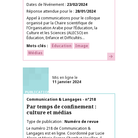
Dates de l’événement
23/02/2024
Réponse attendue pour le
28/01/2024
Appel à communications pour le colloque
organisé par la Chaire scientifique de
l’Organisation Arabe pour l’Éducation, la
Culture et les Sciences (ALECSO) en
Éducation, Enfance et Difficultés...
Mots-clés
Éducation
Image
Médias
En savoir plus
Mis en ligne le
11 janvier 2024
PUBLICATIONS
Nom de la publication
Communication & Langages - n°218
Par temps de confinement :
culture et médias
Type de publication
Numéro de revue
Le numéro 218 de Communication &
Langages est en ligne. Coordonné par Lucie