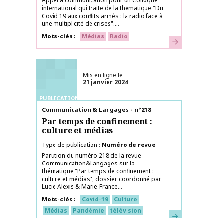
Appel à communication pour un Colloque
international qui traite de la thématique "Du
Covid 19 aux conflits armés : la radio face à
une multiplicité de crises"....
Mots-clés
Médias
Radio
En savoir plus
Mis en ligne le
21 janvier 2024
PUBLICATIONS
Nom de la publication
Communication & Langages - n°218
Par temps de confinement :
culture et médias
Type de publication
Numéro de revue
Parution du numéro 218 de la revue
Communication&Langages sur la
thématique "Par temps de confinement :
culture et médias", dossier coordonné par
Lucie Alexis & Marie-France...
Mots-clés
Covid-19
Culture
Médias
Pandémie
télévision
En savoir plus