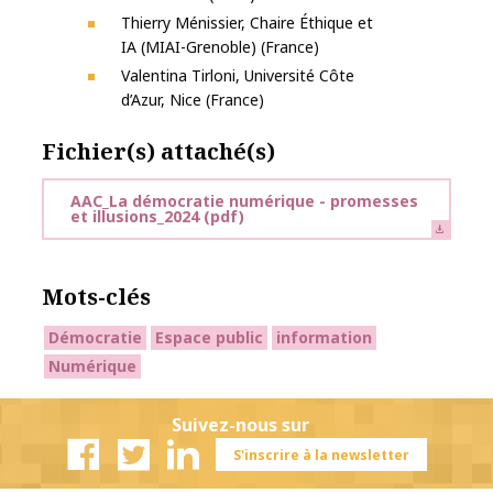
Thierry Ménissier, Chaire Éthique et
IA (MIAI-Grenoble) (France)
Valentina Tirloni, Université Côte
d’Azur, Nice (France)
Fichier(s) attaché(s)
AAC_La démocratie numérique - promesses
et illusions_2024
(pdf)
Mots-clés
Démocratie
Espace public
information
Numérique
Suivez-nous sur
S'inscrire à la newsletter
Facebook
Twitter
Linkedin