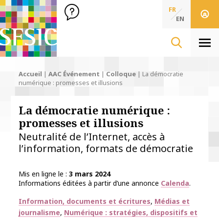
SFSIC Société Française des Sciences de l'Information & de 
Société Française des Sciences
FR
de l'Information
EN
& de la Communication
Men
Accueil
|
AAC Événement
|
Colloque
|
La démocratie
numérique : promesses et illusions
La démocratie numérique :
promesses et illusions
Neutralité de l’Internet, accès à
l’information, formats de démocratie
Mis en ligne le
3 mars 2024
Informations éditées à partir d’une annonce
Calenda
.
Thématiques
Information, documents et écritures
Médias et
journalisme
Numérique : stratégies, dispositifs et