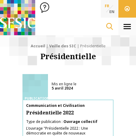
SFSIC Société Française des Sciences de l'Information & de 
Société Française des Sciences
FR
de l'Information
EN
& de la Communication
Men
Accueil
|
Veille des SIC
|
Présidentielle
Présidentielle
Mis en ligne le
5 avril 2024
PUBLICATIONS
Nom de la publication
Communication et Civilisation
Présidentielle 2022
Type de publication
Ouvrage collectif
L'ouvrage "Présidentielle 2022 : Une
démocratie en quête de nouveaux