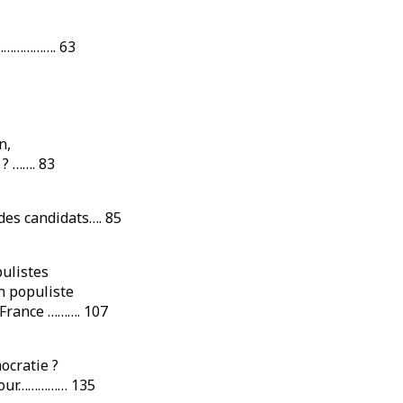
…………………. 63
n,
 ? ……. 83
 des candidats…. 85
pulistes
n populiste
n France ………. 107
ocratie ?
mour…………… 135