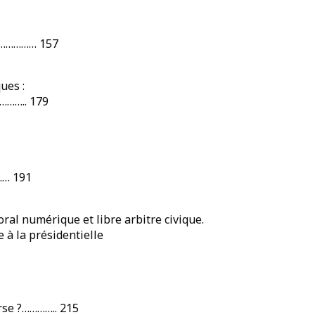
………………… 157
ues :
……….. 179
…… 191
toral numérique et libre arbitre civique.
à la présidentielle
erse ?………….. 215