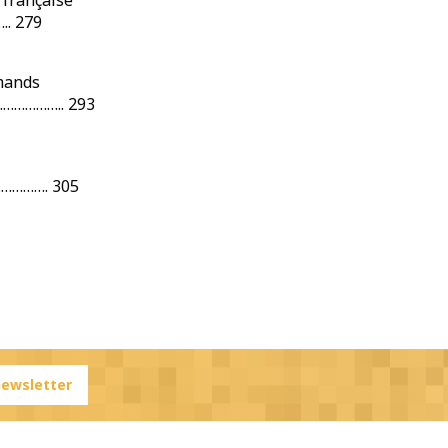
. 279
emands
…………………….. 293
……………. 305
 newsletter