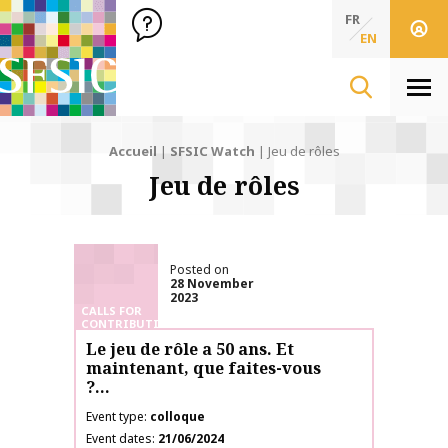
SFSIC Société Française des Sciences de l'Information & de 
Société Française des Sciences de l'In
FR
EN
Men
Accueil
|
SFSIC Watch
|
Jeu de rôles
Jeu de rôles
Posted on
28 November
2023
CALLS FOR
CONTRIBUTIONS
Le jeu de rôle a 50 ans. Et
maintenant, que faites-vous
?…
Event type
colloque
Event dates
21/06/2024