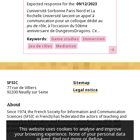
Expected response for the
09/12/2023
L’université Sorbonne Paris Nord et La
Rochelle Université lancent un appel à
communication pour un colloque dédié au
jeu de rôle, à l'occasion du 50ème
anniversaire de DungeonsDragons. Ce...
Keywords
Game studies
Immersion
Jeu de rôles
Mediation
Learn more
SFSIC
Sitemap
77 rue de Villiers
Legal notice
92200
Neuilly sur Seine
About
Since 1974, the French Society for Information and Communication
Sciences (SFSIC in French) has federated the actors of teaching and
research in Information and Communication Sciences (ICS). With
around 400 members, the association develops, supports, and
This website uses cookies to analyse and improve
promotes projects benefiting our scientific community.
your browsing experience. None of your personal data
is kept.
Find out more or Refuse
.