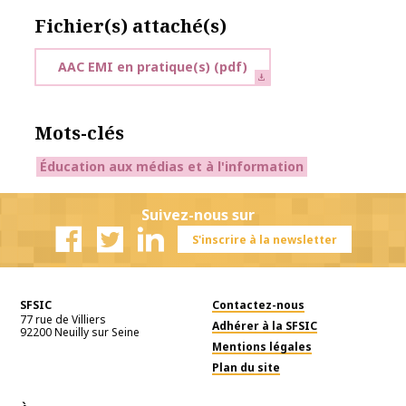
Fichier(s) attaché(s)
AAC EMI en pratique(s)
(pdf)
Mots-clés
Éducation aux médias et à l'information
Suivez-nous sur
S'inscrire à la newsletter
Facebook
Twitter
Linkedin
SFSIC
Contactez-nous
77 rue de Villiers
Adhérer à la SFSIC
92200
Neuilly sur Seine
Mentions légales
Plan du site