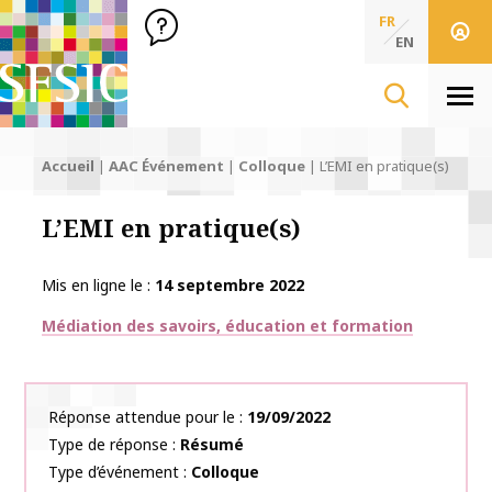
SFSIC Société Française des Sciences de l'Information & de 
Société Française des Sciences
FR
de l'Information
EN
& de la Communication
Men
Accueil
|
AAC Événement
|
Colloque
|
L’EMI en pratique(s)
L’EMI en pratique(s)
Mis en ligne le
14 septembre 2022
Thématiques
Médiation des savoirs, éducation et formation
Réponse attendue pour le
19/09/2022
Type de réponse
Résumé
Type d’événement
Colloque