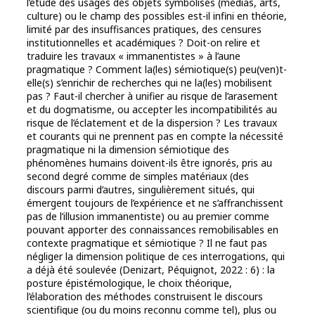
l’étude des usages des objets symbolisés (médias, arts,
culture) ou le champ des possibles est-il infini en théorie,
limité par des insuffisances pratiques, des censures
institutionnelles et académiques ? Doit-on relire et
traduire les travaux « immanentistes » à l’aune
pragmatique ? Comment la(les) sémiotique(s) peu(ven)t-
elle(s) s’enrichir de recherches qui ne la(les) mobilisent
pas ? Faut-il chercher à unifier au risque de l’arasement
et du dogmatisme, ou accepter les incompatibilités au
risque de l’éclatement et de la dispersion ? Les travaux
et courants qui ne prennent pas en compte la nécessité
pragmatique ni la dimension sémiotique des
phénomènes humains doivent-ils être ignorés, pris au
second degré comme de simples matériaux (des
discours parmi d’autres, singulièrement situés, qui
émergent toujours de l’expérience et ne s’affranchissent
pas de l’illusion immanentiste) ou au premier comme
pouvant apporter des connaissances remobilisables en
contexte pragmatique et sémiotique ? Il ne faut pas
négliger la dimension politique de ces interrogations, qui
a déjà été soulevée (Denizart, Péquignot, 2022 : 6) : la
posture épistémologique, le choix théorique,
l’élaboration des méthodes construisent le discours
scientifique (ou du moins reconnu comme tel), plus ou