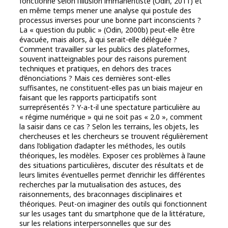
fonctionne selon l’illusion immanentiste (Odin, 2011) et
en même temps mener une analyse qui postule des
processus inverses pour une bonne part inconscients ?
La « question du public » (Odin, 2000b) peut-elle être
évacuée, mais alors, à qui serait-elle déléguée ?
Comment travailler sur les publics des plateformes,
souvent inatteignables pour des raisons purement
techniques et pratiques, en dehors des traces
d’énonciations ? Mais ces dernières sont-elles
suffisantes, ne constituent-elles pas un biais majeur en
faisant que les rapports participatifs sont
surreprésentés ? Y-a-t-il une spectature particulière au
« régime numérique » qui ne soit pas « 2.0 », comment
la saisir dans ce cas ? Selon les terrains, les objets, les
chercheuses et les chercheurs se trouvent régulièrement
dans l’obligation d’adapter les méthodes, les outils
théoriques, les modèles. Exposer ces problèmes à l’aune
des situations particulières, discuter des résultats et de
leurs limites éventuelles permet d’enrichir les différentes
recherches par la mutualisation des astuces, des
raisonnements, des braconnages disciplinaires et
théoriques. Peut-on imaginer des outils qui fonctionnent
sur les usages tant du smartphone que de la littérature,
sur les relations interpersonnelles que sur des