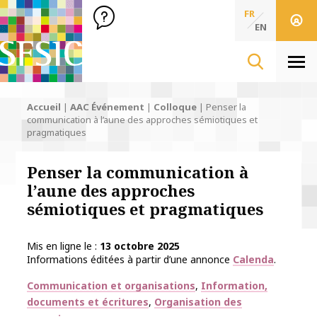
SFSIC Société Française des Sciences de l'Information & de 
Société Française des Sciences
FR
de l'Information
EN
& de la Communication
Men
Accueil
|
AAC Événement
|
Colloque
|
Penser la
communication à l’aune des approches sémiotiques et
pragmatiques
Penser la communication à
l’aune des approches
sémiotiques et pragmatiques
Mis en ligne le
13 octobre 2025
Informations éditées à partir d’une annonce
Calenda
.
Thématiques
Communication et organisations
Information,
documents et écritures
Organisation des