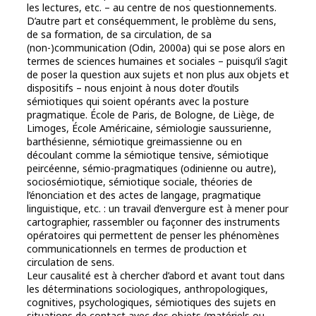
les lectures, etc. – au centre de nos questionnements.
D’autre part et conséquemment, le problème du sens,
de sa formation, de sa circulation, de sa
(non-)communication (Odin, 2000a) qui se pose alors en
termes de sciences humaines et sociales – puisqu’il s’agit
de poser la question aux sujets et non plus aux objets et
dispositifs – nous enjoint à nous doter d’outils
sémiotiques qui soient opérants avec la posture
pragmatique. École de Paris, de Bologne, de Liège, de
Limoges, École Américaine, sémiologie saussurienne,
barthésienne, sémiotique greimassienne ou en
découlant comme la sémiotique tensive, sémiotique
peircéenne, sémio-pragmatiques (odinienne ou autre),
sociosémiotique, sémiotique sociale, théories de
l’énonciation et des actes de langage, pragmatique
linguistique, etc. : un travail d’envergure est à mener pour
cartographier, rassembler ou façonner des instruments
opératoires qui permettent de penser les phénomènes
communicationnels en termes de production et
circulation de sens.
Leur causalité est à chercher d’abord et avant tout dans
les déterminations sociologiques, anthropologiques,
cognitives, psychologiques, sémiotiques des sujets en
situations de contact avec des objets (matériels ou