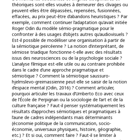
théoriques sont-elles vouées à demeurer des clivages ou
peuvent-elles être dépassées, repensées, fusionnées,
effacées, au prix peut-être d’abandons heuristiques ? Par
exemple, comment continuer l’adaptation qu’avait initiée
Roger Odin du modèle sémio-pragmatique pour le
confronter à des usages d’objets autres qu’audiovisuels ?
Est-il possible de modéliser une organisation à partir de
la sémiotique peircéenne ? La notion d’interprétant, de
sémiose triadique fonctionne-t-elle avec des résultats
issus des neurosciences ou de la psychologie sociale ?
L’analyse filmique est-elle utile ou au contraire prohibée
dans le cadre d’une approche pragmatique et
sémiotique ? Comment la sémiotique saussuro-
hjelmslevo-greimassienne peut-elle se saisir de la notion
d’espace mental (Odin, 2016) ? Comment articuler,
pourquoi articuler les travaux d’Umberto Eco avec ceux
de l’École de Perpignan ou la sociologie de l’art et de la
culture française ? Faut-il penser systématiquement les
résultats d’approches sémiotiques et pragmatiques à
l’aune de cadres indépendants mais déterminants
(économie politique de la communication, socio-
économie, universaux physiques, histoire, géographie,
etc.) ? Et si oui, comment faire ? Faut-il se limiter à