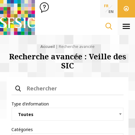
SFSIC Société Française des Sciences de l'Information & de 
Société Française des Sciences
FR
de l'Information
EN
& de la Communication
Men
Fil d'Ariane :
Accueil
Recherche avancée
Recherche avancée : Veille des
SIC
Rechercher
Type d'information
Catégories