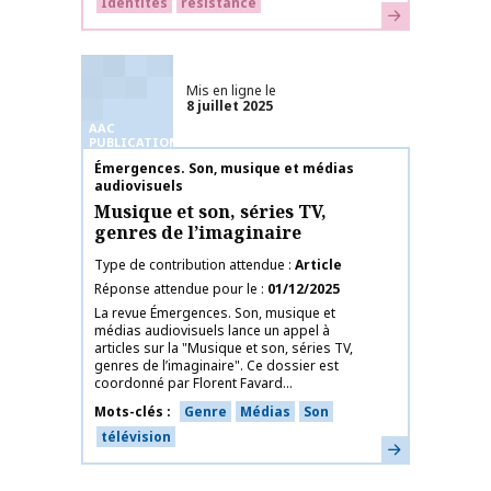
Identités
résistance
En savoir plus
Mis en ligne le
8 juillet 2025
AAC
PUBLICATIONS
Nom de la publication
Émergences. Son, musique et médias
audiovisuels
Musique et son, séries TV,
genres de l’imaginaire
Type de contribution attendue
Article
Réponse attendue pour le
01/12/2025
La revue Émergences. Son, musique et
médias audiovisuels lance un appel à
articles sur la "Musique et son, séries TV,
genres de l’imaginaire". Ce dossier est
coordonné par Florent Favard...
Mots-clés
Genre
Médias
Son
télévision
En savoir plus