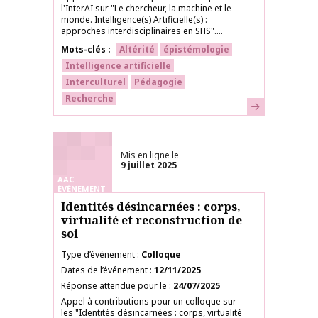
l'InterAI sur "Le chercheur, la machine et le
monde. Intelligence(s) Artificielle(s) :
approches interdisciplinaires en SHS"....
Mots-clés
Altérité
épistémologie
Intelligence artificielle
Interculturel
Pédagogie
Recherche
En savoir plus
Mis en ligne le
9 juillet 2025
AAC
ÉVÉNEMENT
Identités désincarnées : corps,
virtualité et reconstruction de
soi
Type d’événement
Colloque
Dates de l’événement
12/11/2025
Réponse attendue pour le
24/07/2025
Appel à contributions pour un colloque sur
les "Identités désincarnées : corps, virtualité