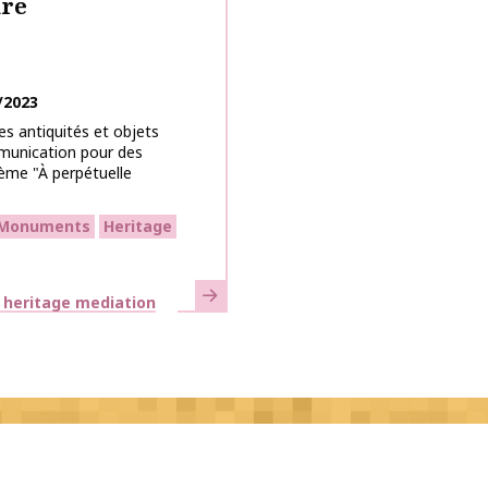
ure
/2023
es antiquités et objets
mmunication pour des
hème "À perpétuelle
Monuments
Heritage
Learn more
d heritage mediation