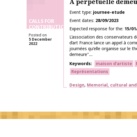
À perpétuelle deme
Event type
journee-etude
Event dates
28/09/2023
CALLS FOR
CONTRIBUTIONS
Expected response for the
15/01
Posted on
L’association des conservateurs d
5 December
d’art France lance un appel à co
2022
journées qu'elle organise sur le t
demeure"....
Keywords
maison d'artiste
Représentations
Themes
Design
Memorial, cultural an