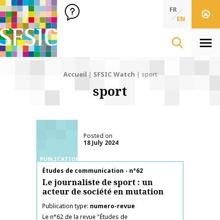
SFSIC Société Française des Sciences de l'Information & de 
Société Française des Sciences de l'In
FR
EN
Men
Accueil
|
SFSIC Watch
|
sport
sport
Posted on
18 July 2024
PUBLICATIONS
Publication name
Études de communication - n°62
Le journaliste de sport : un
acteur de société en mutation
Publication type
numero-revue
Le n°62 de la revue "Études de