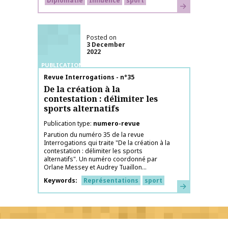
Diplomatie
Influence
sport
Learn more
Posted on
3 December
2022
PUBLICATIONS
Publication name
Revue Interrogations - n°35
De la création à la
contestation : délimiter les
sports alternatifs
Publication type
numero-revue
Parution du numéro 35 de la revue
Interrogations qui traite "De la création à la
contestation : délimiter les sports
alternatifs". Un numéro coordonné par
Orlane Messey et Audrey Tuaillon...
Keywords
Représentations
sport
Learn more