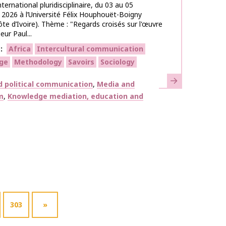
ternational pluridisciplinaire, du 03 au 05
026 à l’Université Félix Houphouët-Boigny
ôte d’Ivoire). Thème : "Regards croisés sur l'œuvre
eur Paul...
s
Africa
Intercultural communication
ge
Methodology
Savoirs
Sociology
Learn more
d political communication
Media and
m
Knowledge mediation, education and
303
»