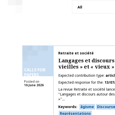
Publication name
Retraite et société
Langages et discours
vieilles » et « vieux »
CALLS FOR
PAPERS
Expected contribution type
artic
Posted on
Expected response for the
13/07
16 June 2026
La revue Retraite et société lance 
"Langages et discours autour desdi
»"....
Keywords
âgisme
Discours
Représentations