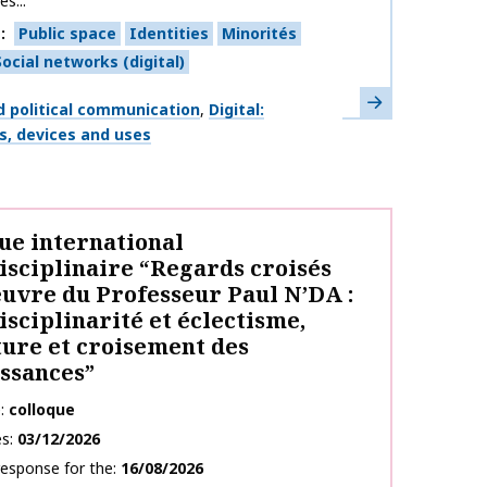
és...
s
Public space
Identities
Minorités
Social networks (digital)
Learn more
d political communication
Digital:
s, devices and uses
ue international
isciplinaire “Regards croisés
œuvre du Professeur Paul N’DA :
isciplinarité et éclectisme,
ure et croisement des
ssances”
e
colloque
es
03/12/2026
response for the
16/08/2026