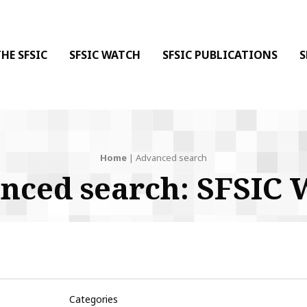
 DE LA COMMUNICATION
 l'Information & de la Communication
HE SFSIC
SFSIC WATCH
SFSIC PUBLICATIONS
S
Home
Advanced search
nced search: SFSIC 
Categories