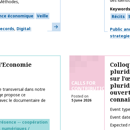
des identit
e Méthodes,
Keyword
ence économique
Veille
Récits
Learn more
records
Digital:
Themes
Public an
strategie
l’Economie
Colloq
plurid
sur l’
CALLS FOR
plurid
CONTRIBUTIONS
 transversal dans notre
ouvert
age propose ce
Posted on
connai
avec le documentaire de
5 June 2026
Event typ
Event dat
présence -- coopération
Expected 
es numériques /