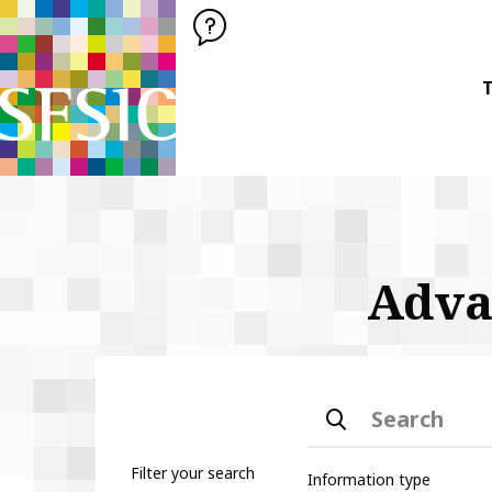
SFSIC SOCIÉTÉ FRANÇAISE DES SCIENCES DE L'INFORMATION &
Société Française des Sciences de
T
Ariane's thread:
Adva
Search
Filter your search
Information type