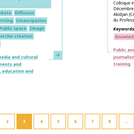
Colloque in
Décembre 2
ebate
Diffusion
Abidjan (C
du Profess
riting
Emancipation
Public space
Image
Keyword
erche-création
Knowled
Themes
Public an
Learn more
journalis
edia and cultural
training
ments and
, education and
2
3
4
5
6
7
8
…