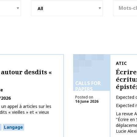
Keywords
Publicati
ATIC
 autour desdits «
Écrire
écritu
CALLS FOR
épist
PAPERS
le
Expected c
Posted on
/2026
16 June 2026
Expected 
un appel à articles sur les
ts « vieilles » et « vieux
La revue A
"Écrire en 
déplaceme
e
Langage
Lucie Alexis