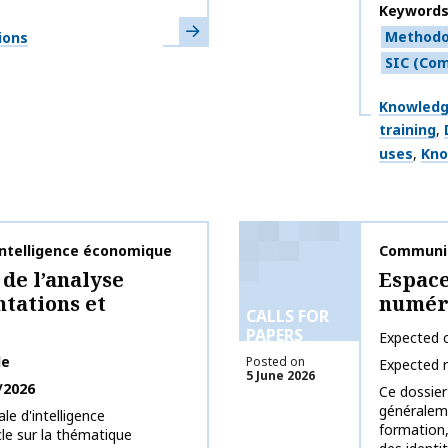
Keyword
Learn more
Methodo
ions
SIC (Com
Themes
Knowledg
training
uses
Kno
'intelligence économique
Publicati
Communi
 de l’analyse
Espace
tations et
numéri
CALLS FOR
PAPERS
Expected c
le
Posted on
Expected 
5 June 2026
/2026
Ce dossier
généraleme
le d'intelligence
formation, 
le sur la thématique