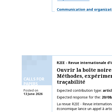
Themes
Communication and organizat
Publication name
R2IE - Revue internationale d
Ouvrir la boîte noire
Méthodes, expérimen
CALLS FOR
traçabilité
PAPERS
Expected contribution type
artic
Posted on
13 June 2026
Expected response for the
20/08
La revue R2IE - Revue internationa
économique lance un appel à artic