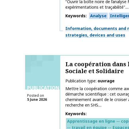
"Ouvrir la boîte noire de l’analys
expérimentations et traçabilité"....
Keywords
Analyse
Intellig
Themes
Information, documents and 
strategies, devices and uses
La coopération dans 
Sociale et Solidaire
Publication type
ouvrage
PUBLICATIONS
Mettre la coopération comme axe
démarche scientifique : cet ouvr
Posted on
cheminement avant de le croiser 
5 June 2026
recherche en SHS....
Keywords
Apprentissage en ligne -- co
-- travail en équipe -- Espac