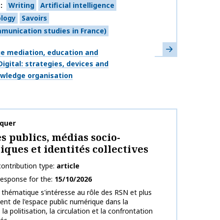
s
Writing
Artificial intelligence
logy
Savoirs
munication studies in France)
Learn more
e mediation, education and
Digital: strategies, devices and
wledge organisation
on name
quer
s publics, médias socio-
ques et identités collectives
ontribution type
article
response for the
15/10/2026
 thématique s'intéresse au rôle des RSN et plus
nt de l'espace public numérique dans la
la politisation, la circulation et la confrontation