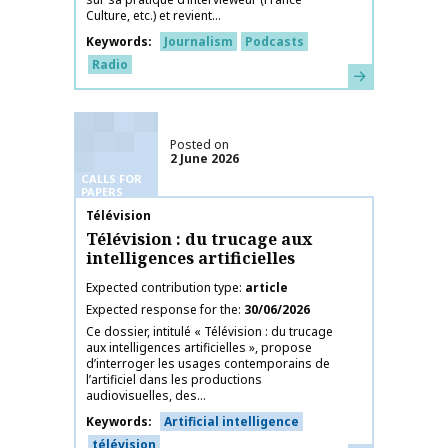
Culture, etc.) et revient...
Keywords
Journalism
Podcasts
Radio
Learn more
Posted on
2 June 2026
CALLS FOR
PAPERS
Publication name
Télévision
Télévision : du trucage aux
intelligences artificielles
Expected contribution type
article
Expected response for the
30/06/2026
Ce dossier, intitulé « Télévision : du trucage
aux intelligences artificielles », propose
d’interroger les usages contemporains de
l’artificiel dans les productions
audiovisuelles, des...
Keywords
Artificial intelligence
télévision