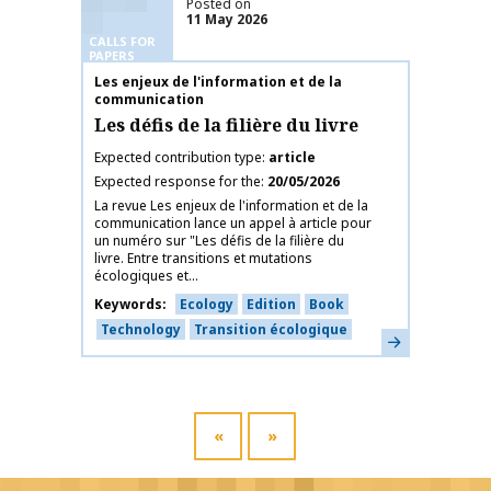
Posted on
11 May 2026
CALLS FOR
PAPERS
Publication name
Les enjeux de l'information et de la
communication
Les défis de la filière du livre
Expected contribution type
article
Expected response for the
20/05/2026
La revue Les enjeux de l'information et de la
communication lance un appel à article pour
un numéro sur "Les défis de la filière du
livre. Entre transitions et mutations
écologiques et...
Keywords
Ecology
Edition
Book
Technology
Transition écologique
Learn more
«
»