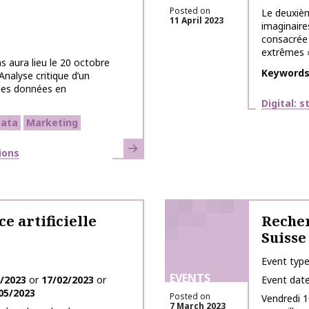
Posted on
Le deuxièm
11 April 2023
imaginair
consacrée
extrêmes »
s aura lieu le 20 octobre
Keyword
Analyse critique d’un
 des données en
Themes
Digital: 
ata
Marketing
Learn more
ions
e artificielle
Recher
Suisse
Event typ
EVENTS
/2023
or
17/02/2023
or
Event dat
05/2023
Posted on
Vendredi 1
7 March 2023