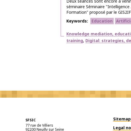
Deux séances sont encore à venir
séminaire Séminaire "Intelligence A
Formation" proposé par le GIS2IF.
Keywords
Education
Artific
Themes
Knowledge mediation, educat
training
Digital: strategies, 
Sitemap
SFSIC
77 rue de Villiers
Legal no
92200
Neuilly sur Seine