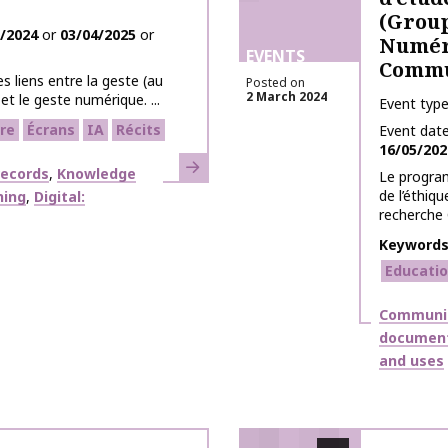
(Group
/2024
or
03/04/2025
or
Numér
EVENTS
Commu
s liens entre la geste (au
Posted on
2 March 2024
et le geste numérique. ...
Event typ
ure
Écrans
IA
Récits
Event dat
16/05/202
Learn more
records
Knowledge
Le progra
de l’éthiq
ning
Digital:
recherche 
Keyword
Educati
Themes
Communic
document
and uses