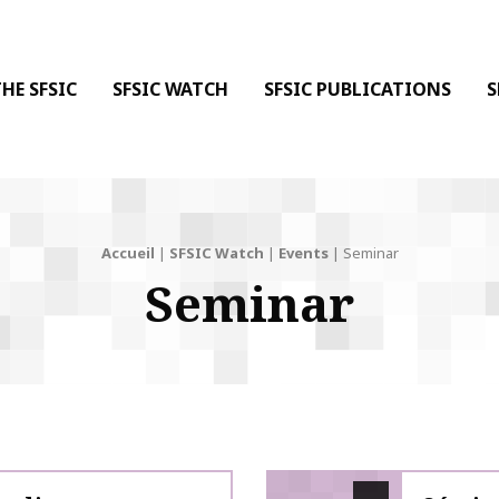
 DE LA COMMUNICATION
 l'Information & de la Communication
HE SFSIC
SFSIC WATCH
SFSIC PUBLICATIONS
S
Accueil
|
SFSIC Watch
|
Events
|
Seminar
Seminar
SFSIC labelled