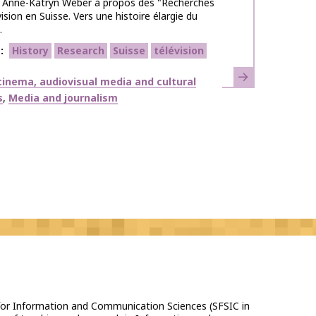
ra Anne-Katryn Weber à propos des "Recherches
vision en Suisse. Vers une histoire élargie du
.
s
History
Research
Suisse
télévision
Learn more
inema, audiovisual media and cultural
s
Media and journalism
 for Information and Communication Sciences (SFSIC in