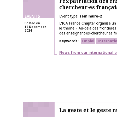
l’expatriation des en
chercheur·es françai
EVENTS
Event type
seminaire-2
L'ICA France Chapter organise un s
Posted on
13 December
le thème « Au-delà des frontières :
2024
des enseignant·es-chercheur·es fran
Keywords
Emploi
Internati
Themes
News from our international p
La geste et le geste