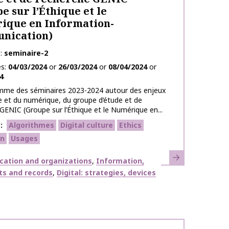
e sur l’Éthique et le
ique en Information-
nication)
e
seminaire-2
es
04/03/2024
or
26/03/2024
or
08/04/2024
or
4
mme des séminaires 2023-2024 autour des enjeux
ue et du numérique, du groupe d’étude et de
GENIC (Groupe sur l’Éthique et le Numérique en...
s
Algorithmes
Digital culture
Ethics
on
Usages
Learn more
ation and organizations
Information,
s and records
Digital: strategies, devices