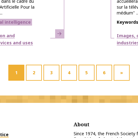
 dans le cadre du
accueille
rtificielle Pour la
sur la télé
..
médium" ..
ial intelligence
Keyword
Learn more
Themes
ion and
Images, c
devices and uses
industrie
1
2
3
4
5
6
»
About
Since 1974, the French Society
tice