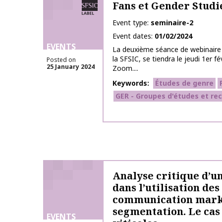
SFSIC labelled
Fans et Gender Studi
Event type
seminaire-2
Event dates
01/02/2024
EVENTS
La deuxième séance de webinaire 
la SFSIC, se tiendra le jeudi 1er f
Posted on
25 January 2024
Zoom....
Keywords
Études de genre
GER - Groupes d'études et re
Analyse critique d’u
dans l’utilisation de
communication marke
segmentation. Le cas 
EVENTS