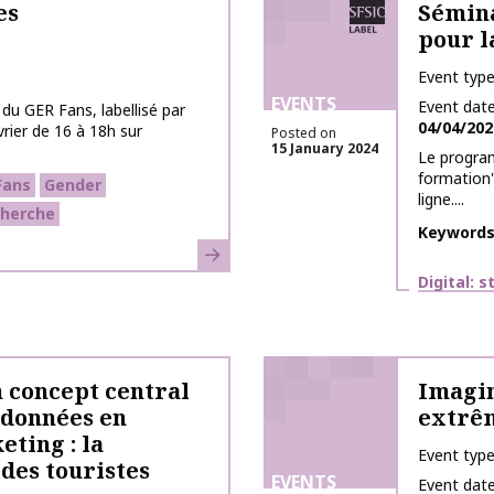
SFSIC labelled
es
Sémina
pour l
Event typ
EVENTS
Event dat
du GER Fans, labellisé par
04/04/202
évrier de 16 à 18h sur
Posted on
15 January 2024
Le program
formation"
Fans
Gender
ligne....
cherche
Keyword
Learn more
Themes
Digital: 
n concept central
Imagin
s données en
extrê
ting : la
Event typ
des touristes
EVENTS
Event dat