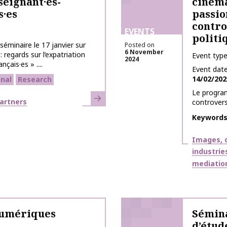
seignant·es-
cinéma
s·es
passio
contro
EVENTS
politi
éminaire le 17 janvier sur
Posted on
6 November
 regards sur l’expatriation
Event typ
2024
çais·es » ....
Event dat
14/02/202
onal
Research
Le progra
Learn more
artners
controverse
Keyword
Themes
Images, c
industrie
mediatio
 numériques
Sémina
d’étud