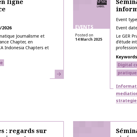
en ligne
Sémina
ce
inform
Event typ
EVENTS
/2026
Event dat
Posted on
matique Journalisme et
Le GER Pra
14 March 2025
ance Chapter, en
d'étude in
CA Indonesia Chapters et
professionn
Keyword
ce
Digital c
Learn more
pratique
Themes
Informat
mediation
strategie
s : regards sur
Sémina