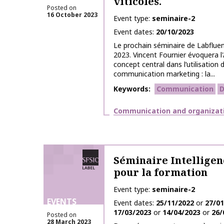
viticoles.
Posted on
16 October 2023
Event type
seminaire-2
Event dates
20/10/2023
Le prochain séminaire de Labfluen
2023. Vincent Fournier évoquera l'
concept central dans l’utilisation
communication marketing : la...
Keywords
Communication
D
Themes
Communication and organizat
SFSIC labelled
Séminaire Intelligenc
pour la formation
Event type
seminaire-2
EVENTS
Event dates
25/11/2022
or
27/01
17/03/2023
or
14/04/2023
or
26/
Posted on
28 March 2023