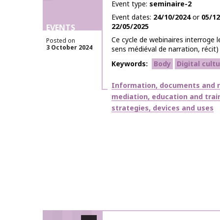
Event type
seminaire-2
Event dates
24/10/2024
or
05/12
22/05/2025
EVENTS
Ce cycle de webinaires interroge le
Posted on
3 October 2024
sens médiéval de narration, récit) 
Keywords
Body
Digital cult
Themes
Information, documents and 
mediation, education and trai
strategies, devices and uses