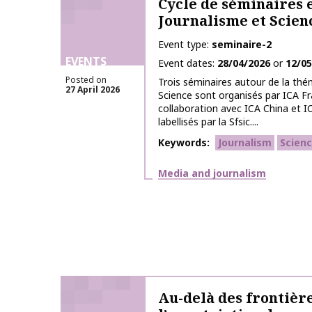
Cycle de séminaires 
Journalisme et Scien
Event type
seminaire-2
EVENTS
Event dates
28/04/2026
or
12/05
Posted on
Trois séminaires autour de la thé
27 April 2026
Science sont organisés par ICA Fr
collaboration avec ICA China et I
labellisés par la Sfsic....
Keywords
Journalism
Scien
Themes
Media and journalism
Au-delà des frontière