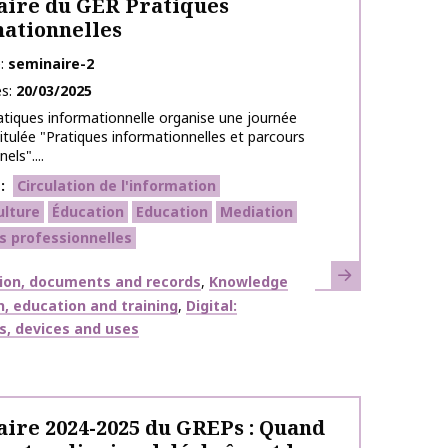
ire du GER Pratiques
ationnelles
e
seminaire-2
es
20/03/2025
tiques informationnelle organise une journée
titulée "Pratiques informationnelles et parcours
els"....
s
Circulation de l'information
ulture
Éducation
Education
Mediation
s professionnelles
Learn more
ion, documents and records
Knowledge
, education and training
Digital:
s, devices and uses
ire 2024-2025 du GREPs : Quand