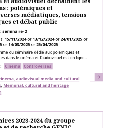
 et audiovisuel déchaînent les
ns : polémiques et
verses médiatiques, tensions
ques et débat public
e
seminaire-2
es
15/11/2024
or
13/12/2024
or
24/01/2025
or
5
or
14/03/2025
or
25/04/2025
mme du séminaire dédié aux polémiques et
s dans le cinéma et l'audiovisuel est en ligne...
s
Cinema
Controverses
Learn more
inema, audiovisual media and cultural
s
Memorial, cultural and heritage
n
ires 2023-2024 du groupe
e et de recherche GENIC