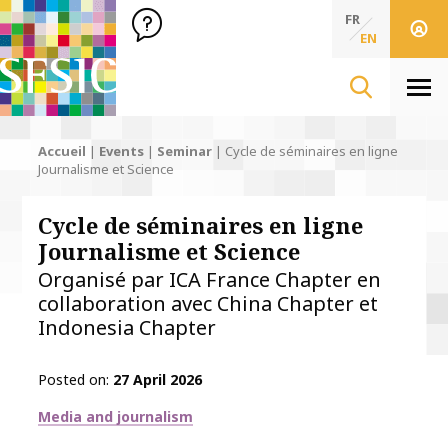
SFSIC Société Française des Sciences de l'Information & de 
Société Française des Sciences de l'In
FR
EN
Men
Accueil
|
Events
|
Seminar
|
Cycle de séminaires en ligne
Journalisme et Science
Cycle de séminaires en ligne
Journalisme et Science
Organisé par ICA France Chapter en
collaboration avec China Chapter et
Indonesia Chapter
Posted on
27 April 2026
Thématiques
Media and journalism