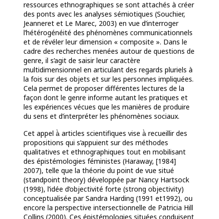
ressources ethnographiques se sont attachés à créer
des ponts avec les analyses sémiotiques (Souchier,
Jeanneret et Le Marec, 2003) en vue d’interroger
l’hétérogénéité des phénomènes communicationnels
et de révéler leur dimension « composite ». Dans le
cadre des recherches menées autour de questions de
genre, il s’agit de saisir leur caractère
multidimensionnel en articulant des regards pluriels à
la fois sur des objets et sur les personnes impliquées.
Cela permet de proposer différentes lectures de la
façon dont le genre informe autant les pratiques et
les expériences vécues que les manières de produire
du sens et d’interpréter les phénomènes sociaux.
Cet appel à̀ articles scientifiques vise à̀ recueillir des
propositions qui s’appuient sur des méthodes
qualitatives et ethnographiques tout en mobilisant
des épistémologies féministes (Haraway, [1984]
2007), telle que la théorie du point de vue situé
(standpoint theory) développée par Nancy Hartsock
(1998), l’idée d’objectivité forte (strong objectivity)
conceptualisée par Sandra Harding (1991 et1992), ou
encore la perspective intersectionnelle de Patricia Hill
Collins (2000). Ces épistémologies situées conduisent