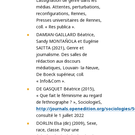
L’assignation de genre dans les
médias. Attentes, perturbations,
reconfigurations, Rennes,
Presses universitaires de Rennes,
coll. « Res publica ».
DAMIAN-GAILLARD Béatrice,
Sandy MONTAÑOLA et Eugénie
SAITTA (2021), Genre et
journalisme. Des salles de
rédaction aux discours
médiatiques, Louvain- la-Neuve,
De Boeck supérieur, coll.
« Info&Com ».
DE GASQUET Béatrice (2015),
« Que fait le féminisme au regard
de l’ethnographe ? », SociologieS,
http://journals.openedition.org/sociologies/
consulté le 1 juillet 2022
DORLIN Elsa (dir.) (2009), Sexe,
race, classe. Pour une