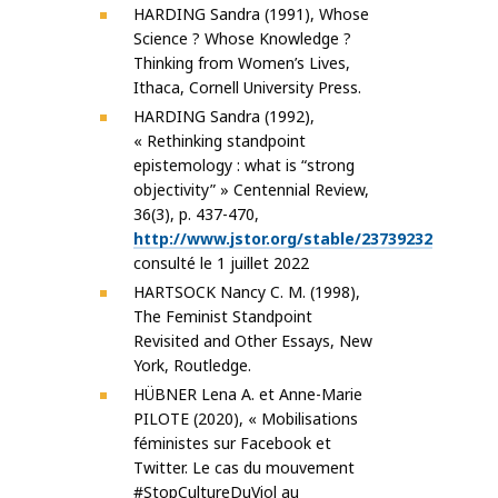
HARDING Sandra (1991), Whose
Science ? Whose Knowledge ?
Thinking from Women’s Lives,
Ithaca, Cornell University Press.
HARDING Sandra (1992),
« Rethinking standpoint
epistemology : what is “strong
objectivity” » Centennial Review,
36(3), p. 437-470,
http://www.jstor.org/stable/23739232
consulté le 1 juillet 2022
HARTSOCK Nancy C. M. (1998),
The Feminist Standpoint
Revisited and Other Essays, New
York, Routledge.
HÜBNER Lena A. et Anne-Marie
PILOTE (2020), « Mobilisations
féministes sur Facebook et
Twitter. Le cas du mouvement
#StopCultureDuViol au