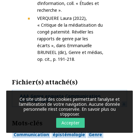
d’information, coll. « Études et
recherche ».
VERQUERE Laura (2022),
« Critique de la médiatisation du
congé paternité. Révéler les
rapports de genre par les
écarts », dans Emmanuelle
BRUNEEL (dir.), Genre et médias,
op. cit., p. 191-218.
Fichier(s) attaché(s)
AAA Genre enquete Communication
Ce site utilise des cookies permettant l’analyse et
prolongé
(pdf)
l’amélioration de votre navigation. Aucune donnée
personnelle n’est conservée.
En savoir plus ou
s’opposer
.
Mots-clés
Accepter
Communication
épistémologie
Genre