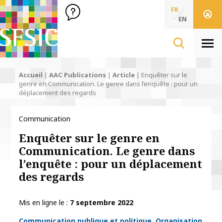
SFSIC Société Française des Sciences de l'Information & de 
Société Française des Sciences
FR
de l'Information
EN
& de la Communication
Men
Accueil
|
AAC Publications
|
Article
|
Enquêter sur le
genre en Communication. Le genre dans l’enquête : pour un
déplacement des regards
Communication
Enquêter sur le genre en
Communication. Le genre dans
l’enquête : pour un déplacement
des regards
Mis en ligne le
7 septembre 2022
Thématiques
Communication publique et politique
Organisation